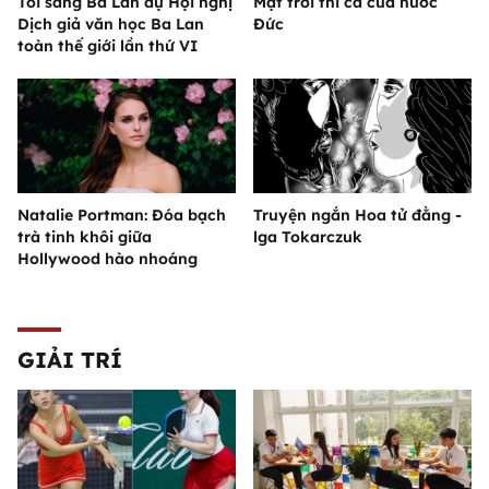
Tôi sang Ba Lan dự Hội nghị
Mặt trời thi ca của nước
Dịch giả văn học Ba Lan
Đức
toàn thế giới lần thứ VI
Natalie Portman: Đóa bạch
Truyện ngắn Hoa tử đằng -
trà tinh khôi giữa
lga Tokarczuk
Hollywood hào nhoáng
GIẢI TRÍ