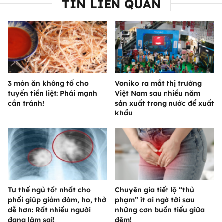
TIN LIÊN QUAN
3 món ăn không tố cho
Voniko ra mắt thị trường
tuyến tiền liệt: Phái mạnh
Việt Nam sau nhiều năm
cần tránh!
sản xuất trong nước để xuất
khẩu
Tư thế ngủ tốt nhất cho
Chuyên gia tiết lộ “thủ
phổi giúp giảm đàm, ho, thở
phạm” ít ai ngờ tới sau
dễ hơn: Rất nhiều người
những cơn buồn tiểu giữa
đang làm sai!
đêm!