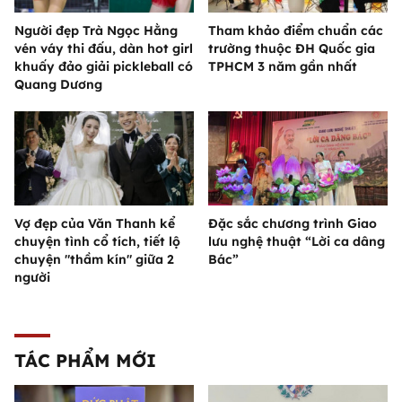
Người đẹp Trà Ngọc Hằng
Tham khảo điểm chuẩn các
vén váy thi đấu, dàn hot girl
trường thuộc ĐH Quốc gia
khuấy đảo giải pickleball có
TPHCM 3 năm gần nhất
Quang Dương
Vợ đẹp của Văn Thanh kể
Đặc sắc chương trình Giao
chuyện tình cổ tích, tiết lộ
lưu nghệ thuật “Lời ca dâng
chuyện "thầm kín" giữa 2
Bác”
người
TÁC PHẨM MỚI