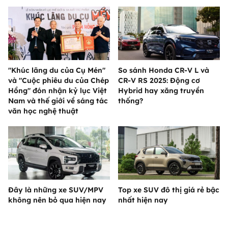
"Khúc lãng du của Cụ Mén"
So sánh Honda CR-V L và
và "Cuộc phiêu du của Chép
CR-V RS 2025: Động cơ
Hồng" đón nhận kỷ lục Việt
Hybrid hay xăng truyền
Nam và thế giới về sáng tác
thống?
văn học nghệ thuật
Đây là những xe SUV/MPV
Top xe SUV đô thị giá rẻ bậc
không nên bỏ qua hiện nay
nhất hiện nay