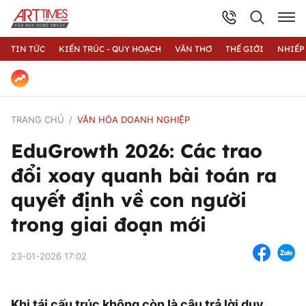
TIN TỨC
KIẾN TRÚC - QUY HOẠCH
VĂN THƠ
THẾ GIỚI
NHIẾP
TRANG CHỦ
VĂN HÓA DOANH NGHIỆP
EduGrowth 2026: Các trao
đổi xoay quanh bài toán ra
quyết định về con người
trong giai đoạn mới
23-01-2026 17:02
Khi tái cấu trúc không còn là câu trả lời duy