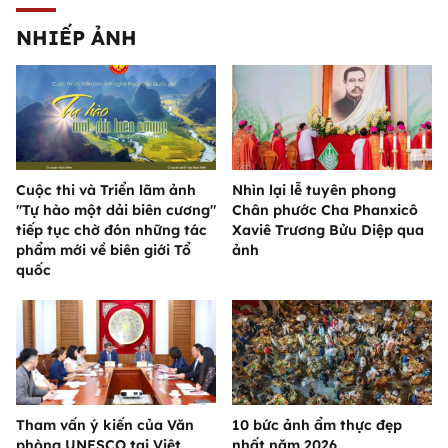
NHIẾP ẢNH
Cuộc thi và Triển lãm ảnh
Nhìn lại lễ tuyên phong
"Tự hào một dải biên cương"
Chân phước Cha Phanxicô
tiếp tục chờ đón những tác
Xaviê Trương Bửu Diệp qua
phẩm mới về biên giới Tổ
ảnh
quốc
Tham vấn ý kiến của Văn
10 bức ảnh ẩm thực đẹp
phòng UNESCO tại Việt
nhất năm 2026