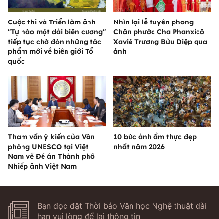
Cuộc thi và Triển lãm ảnh
Nhìn lại lễ tuyên phong
"Tự hào một dải biên cương"
Chân phước Cha Phanxicô
tiếp tục chờ đón những tác
Xaviê Trương Bửu Diệp qua
phẩm mới về biên giới Tổ
ảnh
quốc
Tham vấn ý kiến của Văn
10 bức ảnh ẩm thực đẹp
phòng UNESCO tại Việt
nhất năm 2026
Nam về Đề án Thành phố
Nhiếp ảnh Việt Nam
Bạn đọc đặt Thời báo Văn học Nghệ thuật dài
hạn vui lòng để lại thông tin