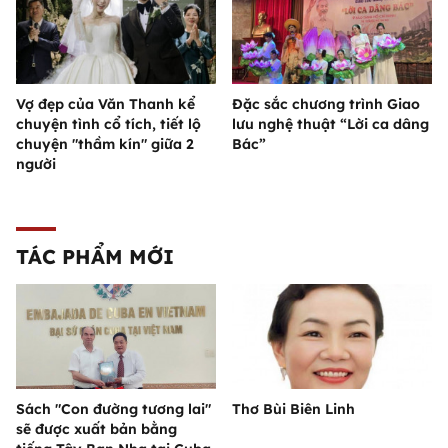
Vợ đẹp của Văn Thanh kể
Đặc sắc chương trình Giao
chuyện tình cổ tích, tiết lộ
lưu nghệ thuật “Lời ca dâng
chuyện "thầm kín" giữa 2
Bác”
người
TÁC PHẨM MỚI
Sách "Con đường tương lai"
Thơ Bùi Biên Linh
sẽ được xuất bản bằng