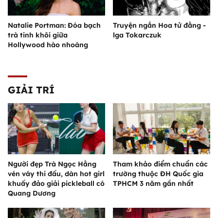
Natalie Portman: Đóa bạch
Truyện ngắn Hoa tử đằng -
trà tinh khôi giữa
lga Tokarczuk
Hollywood hào nhoáng
GIẢI TRÍ
Người đẹp Trà Ngọc Hằng
Tham khảo điểm chuẩn các
vén váy thi đấu, dàn hot girl
trường thuộc ĐH Quốc gia
khuấy đảo giải pickleball có
TPHCM 3 năm gần nhất
Quang Dương