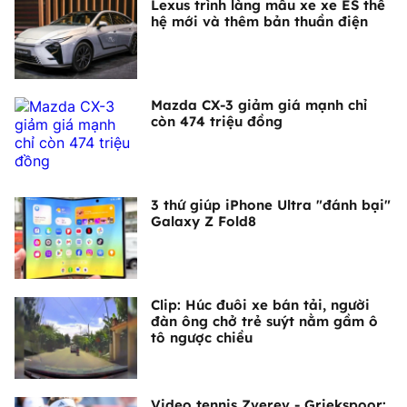
Lexus trình làng mẫu xe xe ES thế
hệ mới và thêm bản thuần điện
Mazda CX-3 giảm giá mạnh chỉ
còn 474 triệu đồng
3 thứ giúp iPhone Ultra "đánh bại"
Galaxy Z Fold8
Clip: Húc đuôi xe bán tải, người
đàn ông chở trẻ suýt nằm gầm ô
tô ngược chiều
Video tennis Zverev - Griekspoor: