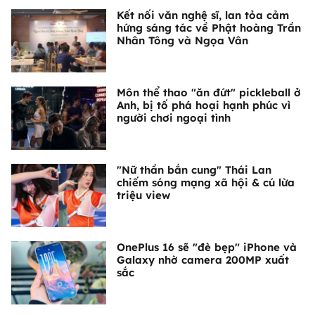
Kết nối văn nghệ sĩ, lan tỏa cảm
hứng sáng tác về Phật hoàng Trần
Nhân Tông và Ngọa Vân
Môn thể thao "ăn đứt" pickleball ở
Anh, bị tố phá hoại hạnh phúc vì
người chơi ngoại tình
"Nữ thần bắn cung" Thái Lan
chiếm sóng mạng xã hội & cú lừa
triệu view
OnePlus 16 sẽ "đè bẹp" iPhone và
Galaxy nhờ camera 200MP xuất
sắc