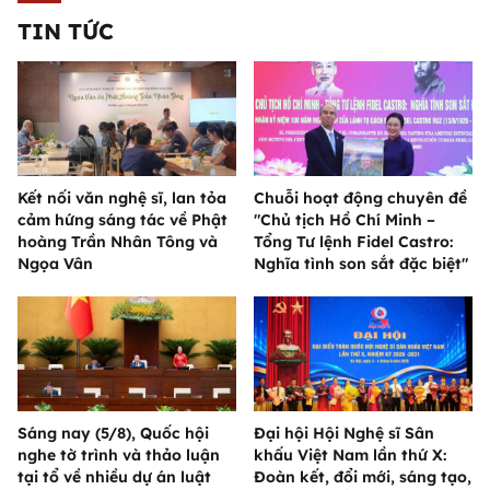
TIN TỨC
Kết nối văn nghệ sĩ, lan tỏa
Chuỗi hoạt động chuyên đề
cảm hứng sáng tác về Phật
"Chủ tịch Hồ Chí Minh –
hoàng Trần Nhân Tông và
Tổng Tư lệnh Fidel Castro:
Ngọa Vân
Nghĩa tình son sắt đặc biệt"
Sáng nay (5/8), Quốc hội
Đại hội Hội Nghệ sĩ Sân
nghe tờ trình và thảo luận
khấu Việt Nam lần thứ X:
tại tổ về nhiều dự án luật
Đoàn kết, đổi mới, sáng tạo,