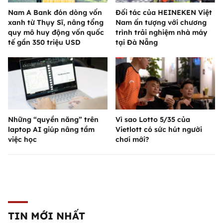
Nam A Bank đón dòng vốn
Đối tác của HEINEKEN Việt
xanh từ Thụy Sĩ, nâng tổng
Nam ấn tượng với chương
quy mô huy động vốn quốc
trình trải nghiệm nhà máy
tế gần 350 triệu USD
tại Đà Nẵng
Những “quyền năng” trên
Vì sao Lotto 5/35 của
laptop AI giúp nâng tầm
Vietlott có sức hút người
việc học
chơi mới?
TIN MỚI NHẤT