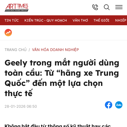
TIN TỨC
KIẾN TRÚC - QUY HOẠCH
VĂN THƠ
THẾ GIỚI
NHIẾP
TRANG CHỦ
VĂN HÓA DOANH NGHIỆP
Geely trong mắt người dùng
toàn cầu: Từ “hãng xe Trung
Quốc” đến một lựa chọn
thực tế
28-01-2026 06:50
Không bắt đầu từ thông số kỹ thuật hay các