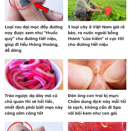
Loại rau dại mọc đầy đường
3 loại cây ở Việt Nam giá rẻ
nay được xem như “thuốc
bèo, ra nước ngoài bỗng
quý” cho đường tiết niệu,
thành "của hiếm" vì cực tốt
giúp đi tiểu thông thoáng,
cho đường tiết niệu
dễ dàng
Trào ngược dạ dày mà cứ
Đàn ông con trai bị mụn:
chủ quan thì sẽ hối tiếc,
Chấm dung dịch này mỗi tối
nhất định phải biết mẹo này
là sạch, không cần đi Spa
càng sớm càng tốt
với bôi kem như con gái