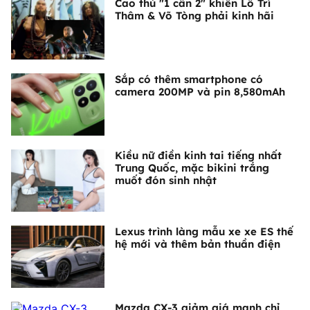
Cao thủ "1 cân 2" khiến Lỗ Trí
Thâm & Võ Tòng phải kinh hãi
Sắp có thêm smartphone có
camera 200MP và pin 8,580mAh
Kiều nữ điền kinh tai tiếng nhất
Trung Quốc, mặc bikini trắng
muốt đón sinh nhật
Lexus trình làng mẫu xe xe ES thế
hệ mới và thêm bản thuần điện
Mazda CX-3 giảm giá mạnh chỉ