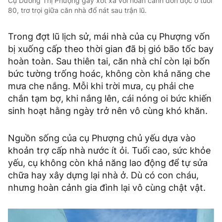
Cụ Dương Thị Phượng gây xót xa với hoàn cảnh đơn độc ở tuổi
80, trơ trọi giữa căn nhà đổ nát sau trận lũ.
Trong đợt lũ lịch sử, mái nhà của cụ Phượng vốn
bị xuống cấp theo thời gian đã bị gió bão tốc bay
hoàn toàn. Sau thiên tai, căn nhà chỉ còn lại bốn
bức tường trống hoác, không còn khả năng che
mưa che nắng. Mỗi khi trời mưa, cụ phải che
chắn tạm bợ, khi nắng lên, cái nóng oi bức khiến
sinh hoạt hằng ngày trở nên vô cùng khó khăn.
Nguồn sống của cụ Phượng chủ yếu dựa vào
khoản trợ cấp nhà nước ít ỏi. Tuổi cao, sức khỏe
yếu, cụ không còn khả năng lao động để tự sửa
chữa hay xây dựng lại nhà ở. Dù có con cháu,
nhưng hoàn cảnh gia đình lại vô cùng chật vật.