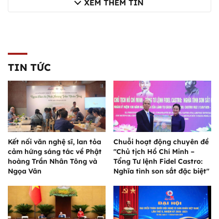
XEM THÊM TIN
TIN TỨC
Kết nối văn nghệ sĩ, lan tỏa
Chuỗi hoạt động chuyên đề
cảm hứng sáng tác về Phật
"Chủ tịch Hồ Chí Minh –
hoàng Trần Nhân Tông và
Tổng Tư lệnh Fidel Castro:
Ngọa Vân
Nghĩa tình son sắt đặc biệt"