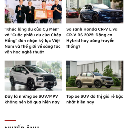
"Khúc lãng du của Cụ Mén"
So sánh Honda CR-V L và
và "Cuộc phiêu du của Chép
CR-V RS 2025: Động cơ
Hồng" đón nhận kỷ lục Việt
Hybrid hay xăng truyền
Nam và thế giới về sáng tác
thống?
văn học nghệ thuật
Đây là những xe SUV/MPV
Top xe SUV đô thị giá rẻ bậc
không nên bỏ qua hiện nay
nhất hiện nay