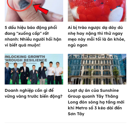
5 dấu hiệu báo động phổi
Ai bị trào ngược dạ dày dù
đang "xuống cấp" rất
nhẹ hay nặng thì thử ngay
nhanh: Nhiều người hối hận
mẹo này mỗi tối là ăn khỏe,
vì biết quá muộn!
ngủ ngon
Doanh nghiệp cần gì để
Loạt dự án của Sunshine
vững vàng trước biến động?
Group quanh Tây Thăng
Long đón sóng hạ tầng mới
khi Metro số 3 kéo dài đến
Sơn Tây