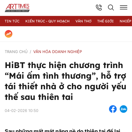
TIN TỨC
KIẾN TRÚC - QUY HOẠCH
VĂN THƠ
THẾ GIỚI
NHIẾP
TRANG CHỦ
VĂN HÓA DOANH NGHIỆP
HiBT thực hiện chương trình
“Mái ấm tình thương”, hỗ trợ
tái thiết nhà ở cho người yếu
thế sau thiên tai
04-02-2026 10:50
Sau những mất mát nặng nề do thiên tai để lại