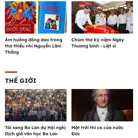
Âm hưởng đồng dao trong
Chùm thơ kỷ niệm Ngày
thơ thiếu nhi Nguyễn Lãm
Thương binh - Liệt sĩ
Thắng
THẾ GIỚI
Tôi sang Ba Lan dự Hội nghị
Mặt trời thi ca của nước
Dịch giả văn học Ba Lan
Đức