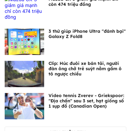
còn 474 triệu đồng
3 thứ giúp iPhone Ultra "đánh bại"
Galaxy Z Fold8
Clip: Húc đuôi xe bán tải, người
đàn ông chở trẻ suýt nằm gầm ô
tô ngược chiều
Video tennis Zverev - Griekspoor:
"Địa chấn" sau 3 set, hạt giống số
1 sụp đổ (Canadian Open)