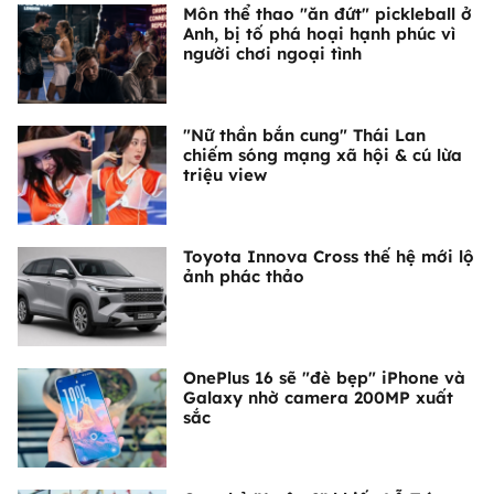
Môn thể thao "ăn đứt" pickleball ở
Anh, bị tố phá hoại hạnh phúc vì
người chơi ngoại tình
"Nữ thần bắn cung" Thái Lan
chiếm sóng mạng xã hội & cú lừa
triệu view
Toyota Innova Cross thế hệ mới lộ
ảnh phác thảo
OnePlus 16 sẽ "đè bẹp" iPhone và
Galaxy nhờ camera 200MP xuất
sắc