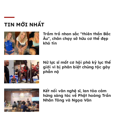
TIN MỚI NHẤT
Trầm trồ nhan sắc "thiên thần Bắc
Âu", chân chạy sở hữu cơ thể đẹp
khó tin
Nữ lực sĩ mất cơ hội phá kỷ lục thế
giới vì bị phân biệt chủng tộc gây
phẫn nộ
Kết nối văn nghệ sĩ, lan tỏa cảm
hứng sáng tác về Phật hoàng Trần
Nhân Tông và Ngọa Vân