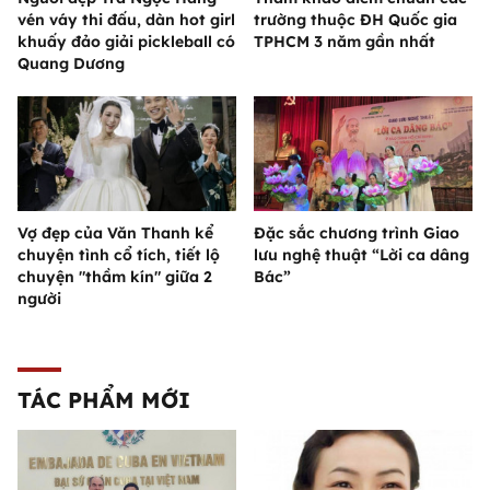
vén váy thi đấu, dàn hot girl
trường thuộc ĐH Quốc gia
khuấy đảo giải pickleball có
TPHCM 3 năm gần nhất
Quang Dương
Vợ đẹp của Văn Thanh kể
Đặc sắc chương trình Giao
chuyện tình cổ tích, tiết lộ
lưu nghệ thuật “Lời ca dâng
chuyện "thầm kín" giữa 2
Bác”
người
TÁC PHẨM MỚI