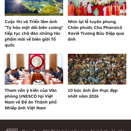
Cuộc thi và Triển lãm ảnh
Nhìn lại lễ tuyên phong
"Tự hào một dải biên cương"
Chân phước Cha Phanxicô
tiếp tục chờ đón những tác
Xaviê Trương Bửu Diệp qua
phẩm mới về biên giới Tổ
ảnh
quốc
Tham vấn ý kiến của Văn
10 bức ảnh ẩm thực đẹp
phòng UNESCO tại Việt
nhất năm 2026
Nam về Đề án Thành phố
Nhiếp ảnh Việt Nam