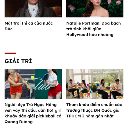
Mặt trời thi ca của nước
Natalie Portman: Đóa bạch
Đức
trà tinh khôi giữa
Hollywood hào nhoáng
GIẢI TRÍ
Người đẹp Trà Ngọc Hằng
Tham khảo điểm chuẩn các
vén váy thi đấu, dàn hot girl
trường thuộc ĐH Quốc gia
khuấy đảo giải pickleball có
TPHCM 3 năm gần nhất
Quang Dương