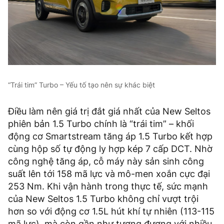
“Trái tim” Turbo – Yếu tố tạo nên sự khác biệt
Điều làm nên giá trị đắt giá nhất của New Seltos
phiên bản 1.5 Turbo chính là “trái tim” – khối
động cơ Smartstream tăng áp 1.5 Turbo kết hợp
cùng hộp số tự động ly hợp kép 7 cấp DCT. Nhờ
công nghệ tăng áp, cỗ máy này sản sinh công
suất lên tới 158 mã lực và mô-men xoắn cực đại
253 Nm. Khi vận hành trong thực tế, sức mạnh
của New Seltos 1.5 Turbo không chỉ vượt trội
hơn so với động cơ 1.5L hút khí tự nhiên (113-115
mã lực), mà còn gần như tương đương với nhiều