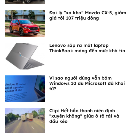
Đại lý "xả kho" Mazda CX-5, giảm
giá tới 107 triệu đồng
Lenovo sắp ra mắt laptop
ThinkBook mỏng đến mức khó tin
Vì sao người dùng vẫn bám
Windows 10 dù Microsoft đã khai
tử?
Clip: Hết hồn thanh niên định
"xuyên không" giữa ô tô tải và
đầu kéo