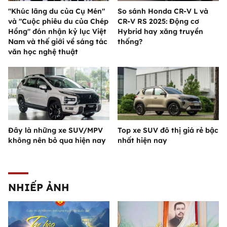
"Khúc lãng du của Cụ Mén"
So sánh Honda CR-V L và
và "Cuộc phiêu du của Chép
CR-V RS 2025: Động cơ
Hồng" đón nhận kỷ lục Việt
Hybrid hay xăng truyền
Nam và thế giới về sáng tác
thống?
văn học nghệ thuật
Đây là những xe SUV/MPV
Top xe SUV đô thị giá rẻ bậc
không nên bỏ qua hiện nay
nhất hiện nay
NHIẾP ẢNH