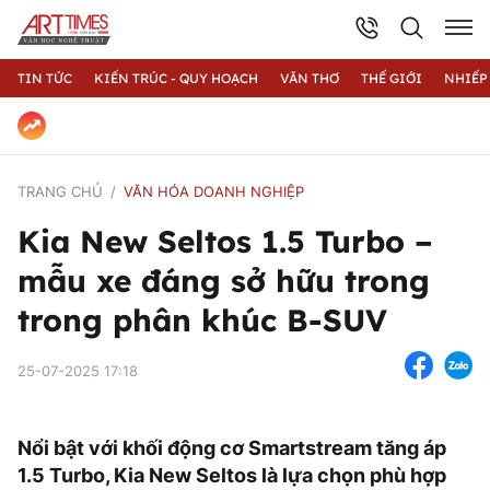
TIN TỨC
KIẾN TRÚC - QUY HOẠCH
VĂN THƠ
THẾ GIỚI
NHIẾP
TRANG CHỦ
VĂN HÓA DOANH NGHIỆP
Kia New Seltos 1.5 Turbo –
mẫu xe đáng sở hữu trong
trong phân khúc B-SUV
25-07-2025 17:18
Nổi bật với khối động cơ Smartstream tăng áp
1.5 Turbo, Kia New Seltos là lựa chọn phù hợp