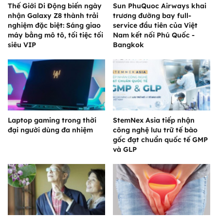
Thế Giới Di Động biến ngày
Sun PhuQuoc Airways khai
nhận Galaxy Z8 thành trải
trương đường bay full-
nghiệm đặc biệt: Sáng giao
service đầu tiên của Việt
máy bằng mô tô, tối tiệc tối
Nam kết nối Phú Quốc -
siêu VIP
Bangkok
Laptop gaming trong thời
StemNex Asia tiếp nhận
đại người dùng đa nhiệm
công nghệ lưu trữ tế bào
gốc đạt chuẩn quốc tế GMP
và GLP