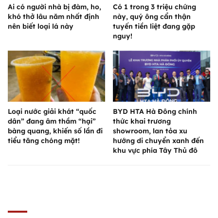
Ai có người nhà bị đàm, ho,
Có 1 trong 3 triệu chứng
khó thở lâu năm nhất định
này, quý ông cẩn thận
nên biết loại lá này
tuyến tiền liệt đang gặp
nguy!
Loại nước giải khát “quốc
BYD HTA Hà Đông chính
dân” đang âm thầm “hại”
thức khai trương
bàng quang, khiến số lần đi
showroom, lan tỏa xu
tiểu tăng chóng mặt!
hướng di chuyển xanh đến
khu vực phía Tây Thủ đô