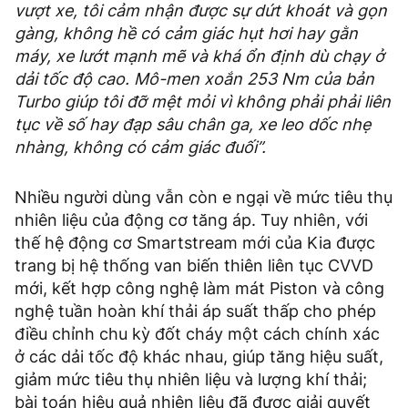
vượt xe, tôi cảm nhận được sự dứt khoát và gọn
gàng, không hề có cảm giác hụt hơi hay gằn
máy, xe lướt mạnh mẽ và khá ổn định dù chạy ở
dải tốc độ cao. Mô-men xoắn 253 Nm của bản
Turbo giúp tôi đỡ mệt mỏi vì không phải phải liên
tục về số hay đạp sâu chân ga, xe leo dốc nhẹ
nhàng, không có cảm giác đuối”.
Nhiều người dùng vẫn còn e ngại về mức tiêu thụ
nhiên liệu của động cơ tăng áp. Tuy nhiên, với
thế hệ động cơ Smartstream mới của Kia được
trang bị hệ thống van biến thiên liên tục CVVD
mới, kết hợp công nghệ làm mát Piston và công
nghệ tuần hoàn khí thải áp suất thấp cho phép
điều chỉnh chu kỳ đốt cháy một cách chính xác
ở các dải tốc độ khác nhau, giúp tăng hiệu suất,
giảm mức tiêu thụ nhiên liệu và lượng khí thải;
bài toán hiệu quả nhiên liệu đã được giải quyết