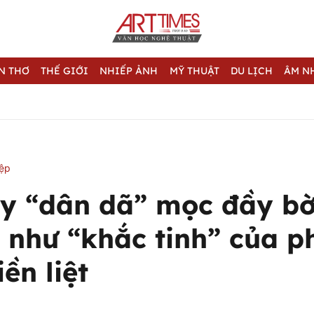
N THƠ
THẾ GIỚI
NHIẾP ẢNH
MỸ THUẬT
DU LỊCH
ÂM N
iệp
ây “dân dã” mọc đầy bờ
 như “khắc tinh” của ph
iền liệt