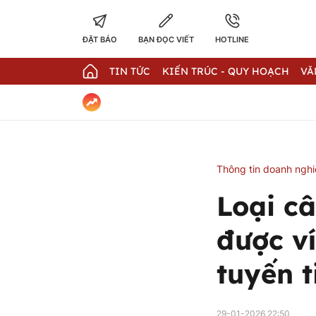
ĐẶT BÁO
BẠN ĐỌC VIẾT
HOTLINE
TIN TỨC
KIẾN TRÚC - QUY HOẠCH
VĂ
Thông tin doanh ngh
Loại c
được ví
tuyến t
29-01-2026 22:50