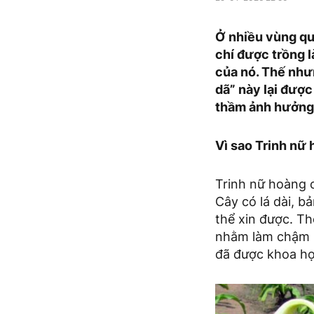
Ở nhiều vùng qu
chí được trồng l
của nó. Thế nhưn
dã” này lại được
thầm ảnh hưởng 
Vì sao Trinh nữ 
Trinh nữ hoàng c
Cây có lá dài, b
thể xin được. T
nhằm làm chậm s
đã được khoa học