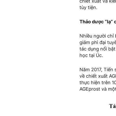
chiết xuất và ki
tùy tiện.
Thảo dược “lạ” 
Nhiều người chỉ 
giảm phì đại tuy
tác dụng nổi bậ
học tại Úc.
Năm 2017, Tiến s
về chiết xuất A
thực hiện trên 
AGEprost và một