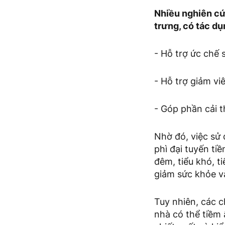
Nhiều nghiên cứ
trưng, có tác d
- Hỗ trợ ức chế 
- Hỗ trợ giảm vi
- Góp phần cải th
Nhờ đó, việc sử
phì đại tuyến ti
đêm, tiểu khó, t
giảm sức khỏe và
Tuy nhiên, các c
nhà có thể tiềm 