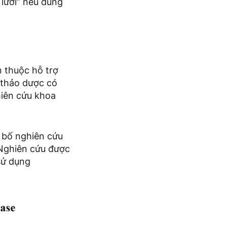
 lưỡi” nếu dùng
n thuộc hỗ trợ
à thảo dược có
hiên cứu khoa
g bố nghiên cứu
 Nghiên cứu được
sử dụng