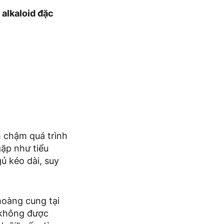
alkaloid đặc
m chậm quá trình
gặp như tiểu
ủ kéo dài, suy
hoàng cung tại
u không được