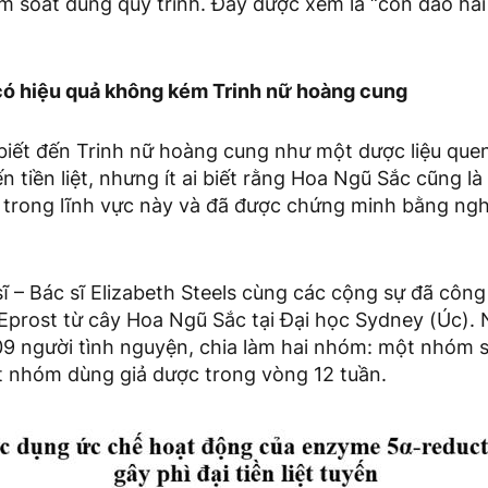
ểm soát đúng quy trình. Đây được xem là “con dao hai
có hiệu quả không kém Trinh nữ hoàng cung
biết đến Trinh nữ hoàng cung như một dược liệu que
ến tiền liệt, nhưng ít ai biết rằng Hoa Ngũ Sắc cũng l
t trong lĩnh vực này và đã được chứng minh bằng ng
ĩ – Bác sĩ Elizabeth Steels cùng các cộng sự đã côn
GEprost từ cây Hoa Ngũ Sắc tại Đại học Sydney (Úc).
109 người tình nguyện, chia làm hai nhóm: một nhóm 
 nhóm dùng giả dược trong vòng 12 tuần.