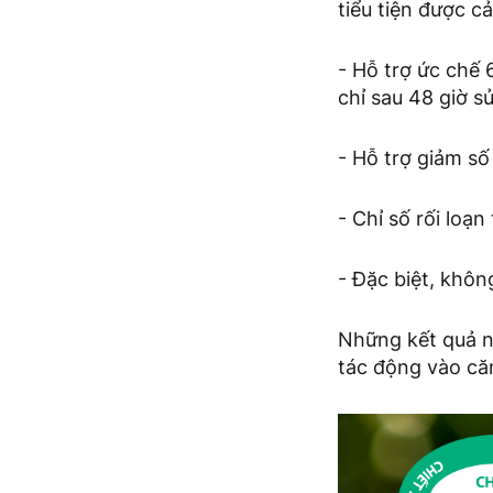
tiểu tiện được cải
- Hỗ trợ ức chế 
chỉ sau 48 giờ s
- Hỗ trợ giảm số
- Chỉ số rối loạ
- Đặc biệt, khô
Những kết quả n
tác động vào căn