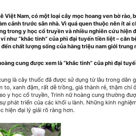
ê Việt Nam, có một loại cây mọc hoang ven bờ rào, 
àm cảnh trước sân nhà. Vì quá quen thuộc nên ít ai ch
g trong y học cổ truyền và nhiều nghiên cứu hiện đạ
 ví như “khắc tinh” của phì đại tuyến tiền liệt – căn
đến chất lượng sống của hàng triệu nam giới trung n
hoàng cung được xem là “khắc tinh” của phì đại tuyến
ung là cây thuốc đã được sử dụng từ lâu trong dân g
ản to, xanh đậm, rất dễ trồng, giá thành rẻ, thậm chí 
heo y học cổ truyền, Trinh nữ hoàng cung thường đư
ự phát triển của các khối u lành. Những kinh nghiệ
 hiện đại lý giải rõ ràng hơn.