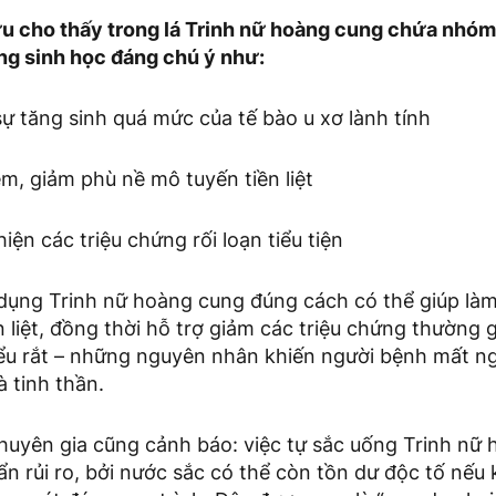
u cho thấy trong lá Trinh nữ hoàng cung chứa nhóm 
ụng sinh học đáng chú ý như:
sự tăng sinh quá mức của tế bào u xơ lành tính
êm, giảm phù nề mô tuyến tiền liệt
iện các triệu chứng rối loạn tiểu tiện
 dụng Trinh nữ hoàng cung đúng cách có thể giúp là
ền liệt, đồng thời hỗ trợ giảm các triệu chứng thường 
iểu rắt – những nguyên nhân khiến người bệnh mất ng
 tinh thần.
huyên gia cũng cảnh báo: việc tự sắc uống Trinh nữ 
ẩn rủi ro, bởi nước sắc có thể còn tồn dư độc tố nế