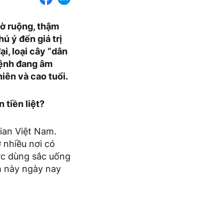
bờ ruộng, thậm
ú ý đến giá trị
i, loại cây “dân
 bệnh đang âm
iên và cao tuổi.
 tiền liệt?
ian Việt Nam.
ở nhiều nơi có
ợc dùng sắc uống
m này ngày nay