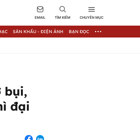
EMAIL
TÌM KIẾM
CHUYÊN MỤC
HẠC
SÂN KHẤU - ĐIỆN ẢNH
BẠN ĐỌC
 bụi,
ì đại