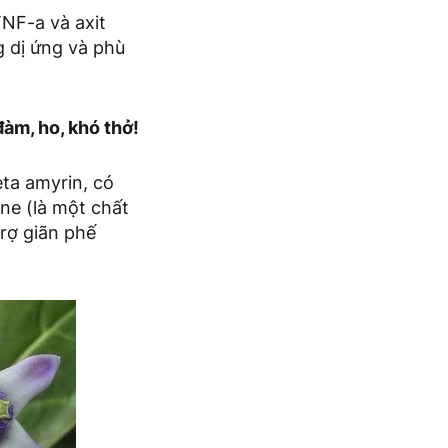
TNF-a và axit
g dị ứng và phù
đàm, ho, khó thở!
ta amyrin, có
ne (là một chất
trợ giãn phế