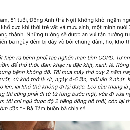
âm, 81 tuổi, Đông Anh (Hà Nội) không khỏi ngậm ngù
khổ cực khi thời trẻ vất vả mưu sinh, một mình nuôi
ởng thành. Những tưởng sẽ được an vui tận hưởng tuổ
khiến bà ngày đêm bị dày vò bởi chứng đàm, ho, khó t
át hiện ra bệnh phổi tắc nghẽn mạn tính COPD. Tự n
ồm để thở thôi, đàm khạc ra đặc khịt, xanh lè. Ròng 
hưng bệnh không đỡ. Tôi mua máy thở oxy 2 năm nay 
uốt, cứ khó thở là xịt, ngày 4-5 lần, mỗi lần 3 nhát.
o lên, lại khó thở không đi lại được. Leo cầu thang là
ng thì cũng phải đi từ từ từng bước một, vừa đi vừa 
 tôi chỉ ngủ được độ 2 tiếng đồng hồ thôi, còn lại t
còm dần.”
- Bà Tâm buồn bã chia sẻ.