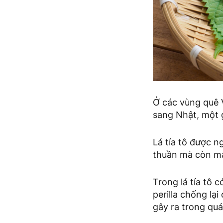
Ở các vùng quê V
sang Nhật, một g
Lá tía tô được n
thuần mà còn man
Trong lá tía tô c
perilla chống lạ
gây ra trong quá