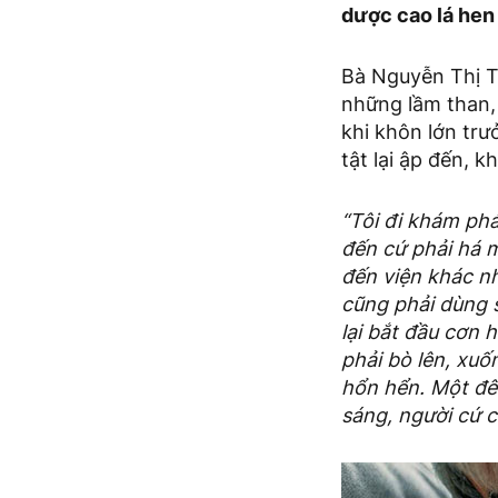
dược cao lá hen
Bà Nguyễn Thị T
những lầm than, 
khi khôn lớn trư
tật lại ập đến, 
“Tôi đi khám ph
đến cứ phải há m
đến viện khác n
cũng phải dùng s
lại bắt đầu cơn h
phải bò lên, xuố
hổn hển. Một đêm
sáng, người cứ 