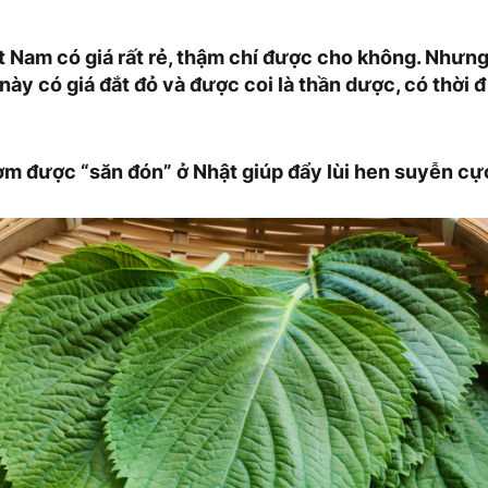
ệt Nam có giá rất rẻ, thậm chí được cho không. Nhưng
á này có giá đắt đỏ và được coi là thần dược, có thời 
thơm được “săn đón” ở Nhật giúp đẩy lùi hen suyễn cự