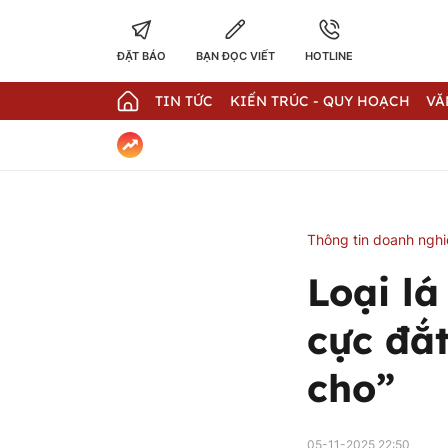
ĐẶT BÁO
BẠN ĐỌC VIẾT
HOTLINE
TIN TỨC
KIẾN TRÚC - QUY HOẠCH
VĂ
Thông tin doanh ngh
Loại lá
cực đắ
cho”
05-11-2025 22:50