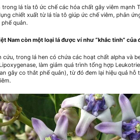
in trong lá tía tô ức chế các hóa chất gây viêm mạnh 
ụng chiết xuất từ lá tía tô giúp ức chế viêm, phản ứn
 phế quản.
 Việt Nam còn một loại lá được ví như “khắc tinh” của 
cứu, trong lá hen có chứa các hoạt chất alpha và be
Lipoxygenase, làm giảm quá trình tổng hợp Leukotrie
an gây co thắt phế quản), từ đó đem lại hiệu quả hỗ 
iêm.