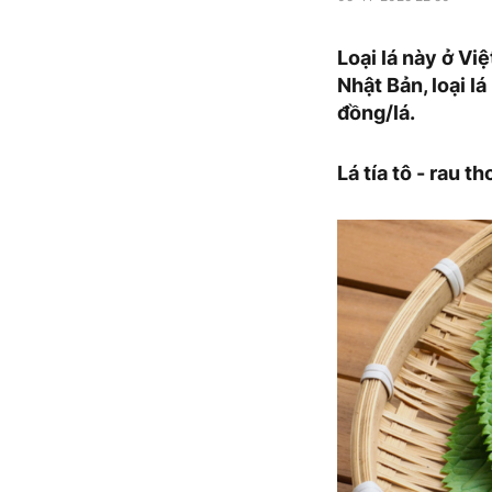
Loại lá này ở Vi
Nhật Bản, loại l
đồng/lá.
Lá tía tô - rau 