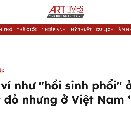
N THƠ
THẾ GIỚI
NHIẾP ẢNH
MỸ THUẬT
DU LỊCH
ÂM N
iệp
 ví như "hồi sinh phổi" 
t đỏ nhưng ở Việt Nam 