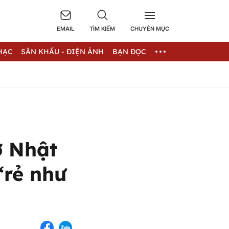
EMAIL
TÌM KIẾM
CHUYÊN MỤC
HẠC
SÂN KHẤU - ĐIỆN ẢNH
BẠN ĐỌC
ở Nhật
“rẻ như