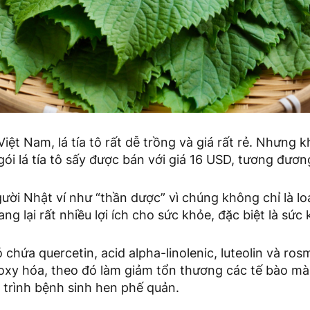
iệt Nam, lá tía tô rất dễ trồng và giá rất rẻ. Nhưng k
ói lá tía tô sấy được bán với giá 16 USD, tương đươ
gười Nhật ví như “thần dược” vì chúng không chỉ là loạ
g lại rất nhiều lợi ích cho sức khỏe, đặc biệt là sức
ó chứa quercetin, acid alpha-linolenic, luteolin và rosm
i oxy hóa, theo đó làm giảm tổn thương các tế bào mà
 trình bệnh sinh hen phế quản.