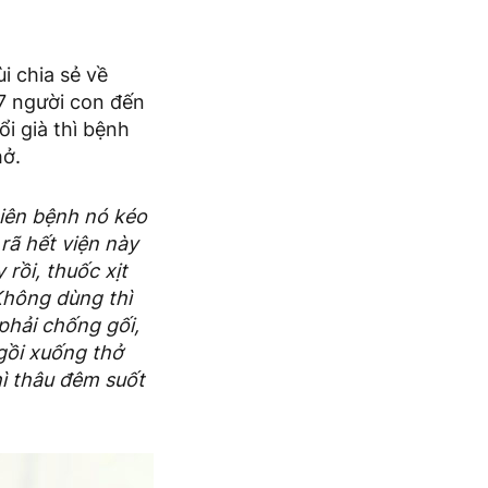
i chia sẻ về
 7 người con đến
i già thì bệnh
hở.
hiên bệnh nó kéo
rã hết viện này
rồi, thuốc xịt
 Không dùng thì
 phải chống gối,
ngồi xuống thở
hì thâu đêm suốt