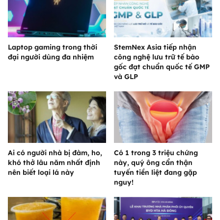
Laptop gaming trong thời
StemNex Asia tiếp nhận
đại người dùng đa nhiệm
công nghệ lưu trữ tế bào
gốc đạt chuẩn quốc tế GMP
và GLP
Ai có người nhà bị đàm, ho,
Có 1 trong 3 triệu chứng
khó thở lâu năm nhất định
này, quý ông cẩn thận
nên biết loại lá này
tuyến tiền liệt đang gặp
nguy!