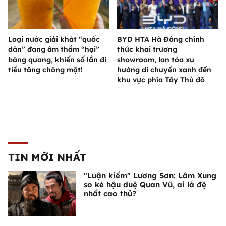
Loại nước giải khát “quốc
BYD HTA Hà Đông chính
dân” đang âm thầm “hại”
thức khai trương
bàng quang, khiến số lần đi
showroom, lan tỏa xu
tiểu tăng chóng mặt!
hướng di chuyển xanh đến
khu vực phía Tây Thủ đô
TIN MỚI NHẤT
"Luận kiếm" Lương Sơn: Lâm Xung
so kè hậu duệ Quan Vũ, ai là đệ
nhất cao thủ?