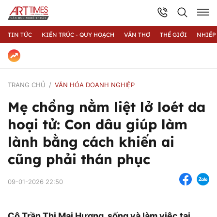
TIN TỨC
KIẾN TRÚC - QUY HOẠCH
VĂN THƠ
THẾ GIỚI
NHIẾP
TRANG CHỦ
VĂN HÓA DOANH NGHIỆP
Mẹ chồng nằm liệt lở loét da
hoại tử: Con dâu giúp làm
lành bằng cách khiến ai
cũng phải thán phục
09-01-2026 22:50
Cô Trần Thị Mai Hương, sống và làm việc tại