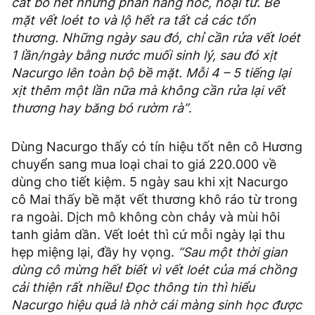
cắt bỏ hết những phần hang hốc, hoại tử. Bề
mặt vết loét to và lộ hết ra tất cả các tổn
thương. Những ngày sau đó, chỉ cần rửa vết loét
1 lần/ngày bằng nước muối sinh lý, sau đó xịt
Nacurgo lên toàn bộ bề mặt. Mỗi 4 – 5 tiếng lại
xịt thêm một lần nữa mà không cần rửa lại vết
thương hay băng bó rườm rà”
.
Dùng Nacurgo thấy có tín hiệu tốt nên cô Hương
chuyển sang mua loại chai to giá 220.000 về
dùng cho tiết kiệm. 5 ngày sau khi xịt Nacurgo
cô Mai thấy bề mặt vết thương khô ráo từ trong
ra ngoài. Dịch mô không còn chảy và mùi hôi
tanh giảm dần. Vết loét thì cứ mỗi ngày lại thu
hẹp miệng lại, đầy hy vọng.
“Sau một thời gian
dùng cô mừng hết biết vì vết loét của má chồng
cải thiện rất nhiều! Đọc thông tin thì hiểu
Nacurgo hiệu quả là nhờ cái màng sinh học được