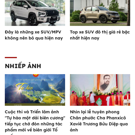
Đây là những xe SUV/MPV
Top xe SUV đô thị giá rẻ bậc
không nên bỏ qua hiện nay
nhất hiện nay
NHIẾP ẢNH
Cuộc thi và Triển lãm ảnh
Nhìn lại lễ tuyên phong
"Tự hào một dải biên cương"
Chân phước Cha Phanxicô
tiếp tục chờ đón những tác
Xaviê Trương Bửu Diệp qua
phẩm mới về biên giới Tổ
ảnh