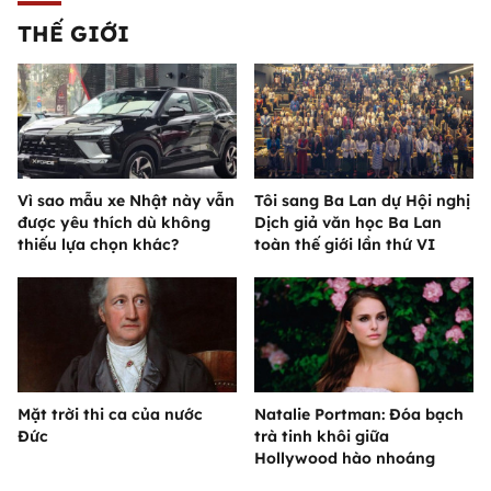
THẾ GIỚI
Vì sao mẫu xe Nhật này vẫn
Tôi sang Ba Lan dự Hội nghị
được yêu thích dù không
Dịch giả văn học Ba Lan
thiếu lựa chọn khác?
toàn thế giới lần thứ VI
Mặt trời thi ca của nước
Natalie Portman: Đóa bạch
Đức
trà tinh khôi giữa
Hollywood hào nhoáng