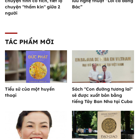
chuyện tình cổ tích, tiết lộ
lưu nghệ thuật “Lời ca dâng
chuyện "thầm kín" giữa 2
Bác”
người
TÁC PHẨM MỚI
Tiểu sử của một huyền
Sách "Con đường tương lai"
thoại
sẽ được xuất bản bằng
tiếng Tây Ban Nha tại Cuba