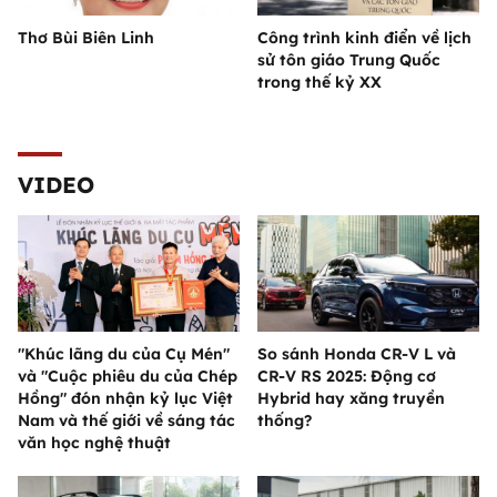
Thơ Bùi Biên Linh
Công trình kinh điển về lịch
sử tôn giáo Trung Quốc
trong thế kỷ XX
VIDEO
"Khúc lãng du của Cụ Mén"
So sánh Honda CR-V L và
và "Cuộc phiêu du của Chép
CR-V RS 2025: Động cơ
Hồng" đón nhận kỷ lục Việt
Hybrid hay xăng truyền
Nam và thế giới về sáng tác
thống?
văn học nghệ thuật