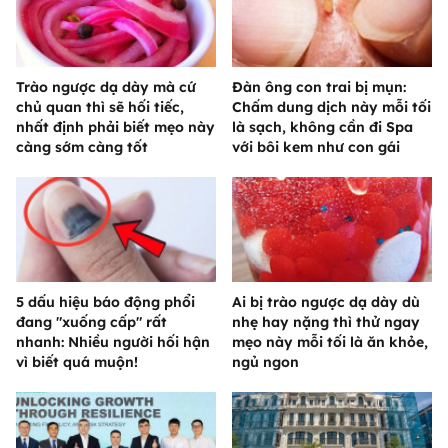
Trào ngược dạ dày mà cứ
Đàn ông con trai bị mụn:
chủ quan thì sẽ hối tiếc,
Chấm dung dịch này mỗi tối
nhất định phải biết mẹo này
là sạch, không cần đi Spa
càng sớm càng tốt
với bôi kem như con gái
5 dấu hiệu báo động phổi
Ai bị trào ngược dạ dày dù
đang "xuống cấp" rất
nhẹ hay nặng thì thử ngay
nhanh: Nhiều người hối hận
mẹo này mỗi tối là ăn khỏe,
vì biết quá muộn!
ngủ ngon