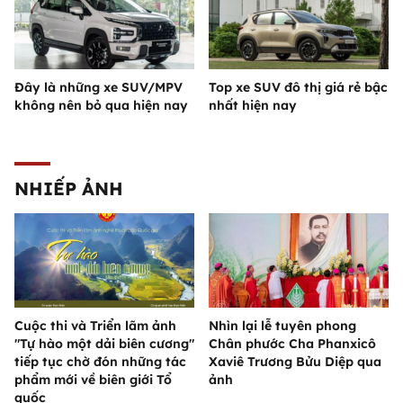
Đây là những xe SUV/MPV
Top xe SUV đô thị giá rẻ bậc
không nên bỏ qua hiện nay
nhất hiện nay
NHIẾP ẢNH
Cuộc thi và Triển lãm ảnh
Nhìn lại lễ tuyên phong
"Tự hào một dải biên cương"
Chân phước Cha Phanxicô
tiếp tục chờ đón những tác
Xaviê Trương Bửu Diệp qua
phẩm mới về biên giới Tổ
ảnh
quốc