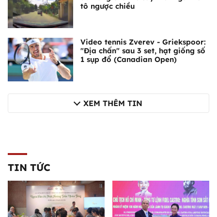
tô ngược chiều
Video tennis Zverev - Griekspoor:
"Địa chấn" sau 3 set, hạt giống số
1 sụp đổ (Canadian Open)
XEM THÊM TIN
TIN TỨC