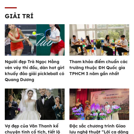
GIẢI TRÍ
Người đẹp Trà Ngọc Hằng
Tham khảo điểm chuẩn các
vén váy thi đấu, dàn hot girl
trường thuộc ĐH Quốc gia
khuấy đảo giải pickleball có
TPHCM 3 năm gần nhất
Quang Dương
Vợ đẹp của Văn Thanh kể
Đặc sắc chương trình Giao
chuyện tình cổ tích, tiết lộ
lưu nghệ thuật “Lời ca dâng