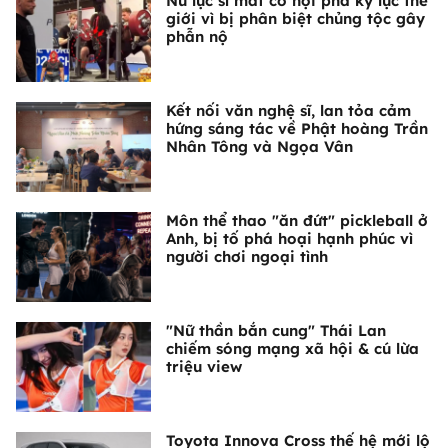
Nữ lực sĩ mất cơ hội phá kỷ lục thế
giới vì bị phân biệt chủng tộc gây
phẫn nộ
Kết nối văn nghệ sĩ, lan tỏa cảm
hứng sáng tác về Phật hoàng Trần
Nhân Tông và Ngọa Vân
Môn thể thao "ăn đứt" pickleball ở
Anh, bị tố phá hoại hạnh phúc vì
người chơi ngoại tình
"Nữ thần bắn cung" Thái Lan
chiếm sóng mạng xã hội & cú lừa
triệu view
Toyota Innova Cross thế hệ mới lộ