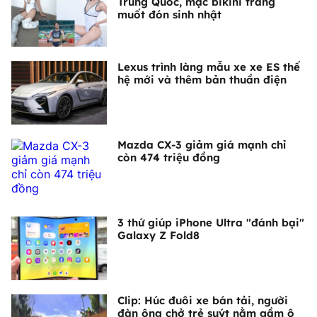
Trung Quốc, mặc bikini trắng
muốt đón sinh nhật
Lexus trình làng mẫu xe xe ES thế
hệ mới và thêm bản thuần điện
Mazda CX-3 giảm giá mạnh chỉ
còn 474 triệu đồng
3 thứ giúp iPhone Ultra "đánh bại"
Galaxy Z Fold8
Clip: Húc đuôi xe bán tải, người
đàn ông chở trẻ suýt nằm gầm ô