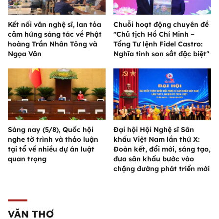
Kết nối văn nghệ sĩ, lan tỏa
Chuỗi hoạt động chuyên đề
cảm hứng sáng tác về Phật
"Chủ tịch Hồ Chí Minh –
hoàng Trần Nhân Tông và
Tổng Tư lệnh Fidel Castro:
Ngọa Vân
Nghĩa tình son sắt đặc biệt"
Sáng nay (5/8), Quốc hội
Đại hội Hội Nghệ sĩ Sân
nghe tờ trình và thảo luận
khấu Việt Nam lần thứ X:
tại tổ về nhiều dự án luật
Đoàn kết, đổi mới, sáng tạo,
quan trọng
đưa sân khấu bước vào
chặng đường phát triển mới
VĂN THƠ