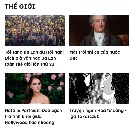
THẾ GIỚI
Tôi sang Ba Lan dự Hội nghị
Mặt trời thi ca của nước
Dịch giả văn học Ba Lan
Đức
toàn thế giới lần thứ VI
Natalie Portman: Đóa bạch
Truyện ngắn Hoa tử đằng -
trà tinh khôi giữa
lga Tokarczuk
Hollywood hào nhoáng