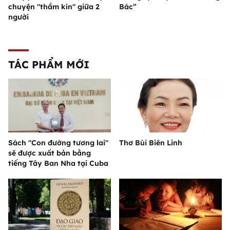
chuyện "thầm kín" giữa 2
Bác”
người
TÁC PHẨM MỚI
Sách "Con đường tương lai"
Thơ Bùi Biên Linh
sẽ được xuất bản bằng
tiếng Tây Ban Nha tại Cuba