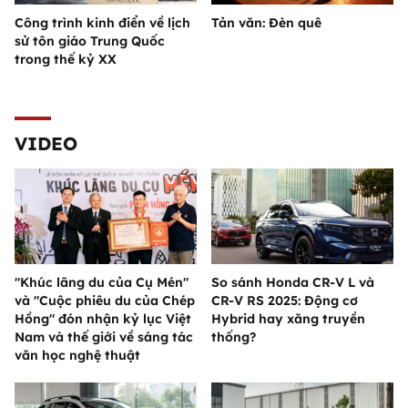
Công trình kinh điển về lịch
Tản văn: Đèn quê
sử tôn giáo Trung Quốc
trong thế kỷ XX
VIDEO
"Khúc lãng du của Cụ Mén"
So sánh Honda CR-V L và
và "Cuộc phiêu du của Chép
CR-V RS 2025: Động cơ
Hồng" đón nhận kỷ lục Việt
Hybrid hay xăng truyền
Nam và thế giới về sáng tác
thống?
văn học nghệ thuật