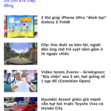
3 thứ giúp iPhone Ultra "đánh bại"
Galaxy Z Fold8
Clip: Húc đuôi xe bán tải, người
đàn ông chở trẻ suýt nằm gầm ô
tô ngược chiều
Video tennis Zverev - Griekspoor:
"Địa chấn" sau 3 set, hạt giống số
1 sụp đổ (Canadian Open)
Hyundai Accent giảm giá mạnh
vẫn hụt hơi trước Toyota Vios và
Honda City