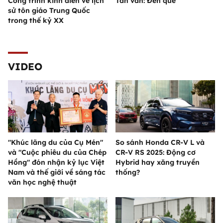
Công trình kinh điển về lịch
Tản văn: Đèn quê
sử tôn giáo Trung Quốc
trong thế kỷ XX
VIDEO
"Khúc lãng du của Cụ Mén"
So sánh Honda CR-V L và
và "Cuộc phiêu du của Chép
CR-V RS 2025: Động cơ
Hồng" đón nhận kỷ lục Việt
Hybrid hay xăng truyền
Nam và thế giới về sáng tác
thống?
văn học nghệ thuật