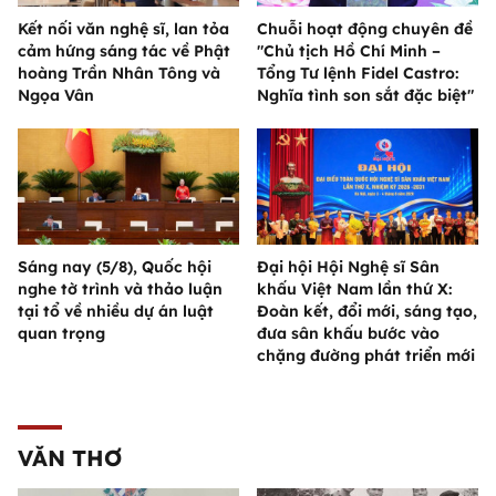
Kết nối văn nghệ sĩ, lan tỏa
Chuỗi hoạt động chuyên đề
cảm hứng sáng tác về Phật
"Chủ tịch Hồ Chí Minh –
hoàng Trần Nhân Tông và
Tổng Tư lệnh Fidel Castro:
Ngọa Vân
Nghĩa tình son sắt đặc biệt"
Sáng nay (5/8), Quốc hội
Đại hội Hội Nghệ sĩ Sân
nghe tờ trình và thảo luận
khấu Việt Nam lần thứ X:
tại tổ về nhiều dự án luật
Đoàn kết, đổi mới, sáng tạo,
quan trọng
đưa sân khấu bước vào
chặng đường phát triển mới
VĂN THƠ