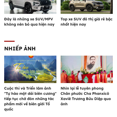
Đây là những xe SUV/MPV
Top xe SUV đô thị giá rẻ bậc
không nên bỏ qua hiện nay
nhất hiện nay
NHIẾP ẢNH
Cuộc thi và Triển lãm ảnh
Nhìn lại lễ tuyên phong
"Tự hào một dải biên cương"
Chân phước Cha Phanxicô
tiếp tục chờ đón những tác
Xaviê Trương Bửu Diệp qua
phẩm mới về biên giới Tổ
ảnh
quốc