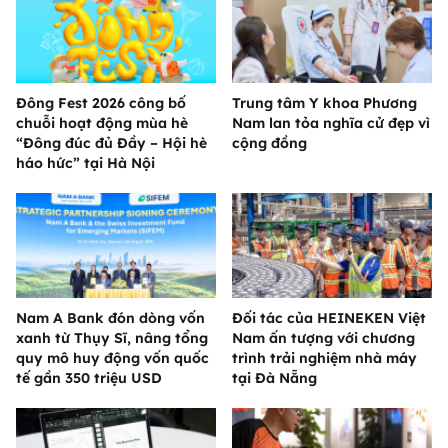
Đông Fest 2026 công bố
Trung tâm Y khoa Phương
chuỗi hoạt động mùa hè
Nam lan tỏa nghĩa cử đẹp vì
“Đông đúc đủ Đầy – Hội hè
cộng đồng
háo hức” tại Hà Nội
Nam A Bank đón dòng vốn
Đối tác của HEINEKEN Việt
xanh từ Thụy Sĩ, nâng tổng
Nam ấn tượng với chương
quy mô huy động vốn quốc
trình trải nghiệm nhà máy
tế gần 350 triệu USD
tại Đà Nẵng