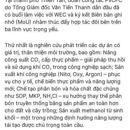
Tại thành phố Thiên Tân, đoàn công tác PVCFC
do Tổng Giám đốc Văn Tiến Thanh dẫn đầu đã
có buổi làm việc với WEC và ký kết Biên bản ghi
nhớ (MoU) nhằm thúc đẩy hợp tác đôi bên trên
ba lĩnh vực trọng yếu.
Thứ nhất là nghiên cứu phát triển các dự án có
giá trị, thân thiện môi trường, bao gồm: Nâng
công suất CO₂ cấp thực phẩm – giải pháp thu hồi
và sử dụng khí CO₂ trong công nghiệp sạch; Sản
xuất khí công nghiệp (Nitơ, Oxy, Argon) – phục
vụ cho y tế, chế biến thực phẩm và năng lượng
mới; Chế tạo phân bón và hóa chất đặc chủng
như SOP, MKP, NH₄Cl – xu hướng thay thế phân
bón truyền thống bằng sản phẩm an toàn hơn
cho đất và cây trồng; Sản xuất methanol từ sinh
khối – một trong những định hướng năng lượng
tái tạo được chú trọng toàn cầu.