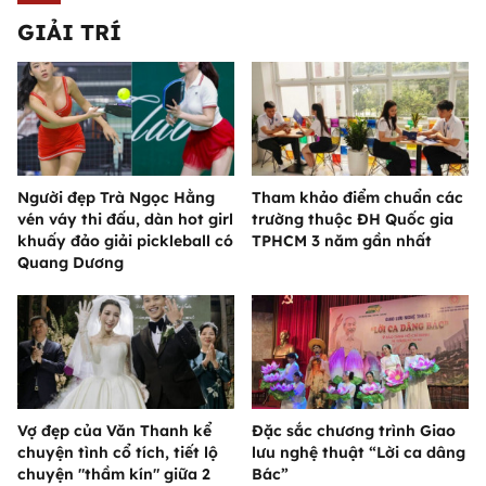
GIẢI TRÍ
Người đẹp Trà Ngọc Hằng
Tham khảo điểm chuẩn các
vén váy thi đấu, dàn hot girl
trường thuộc ĐH Quốc gia
khuấy đảo giải pickleball có
TPHCM 3 năm gần nhất
Quang Dương
Vợ đẹp của Văn Thanh kể
Đặc sắc chương trình Giao
chuyện tình cổ tích, tiết lộ
lưu nghệ thuật “Lời ca dâng
chuyện "thầm kín" giữa 2
Bác”