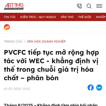
TIN TỨC
KIẾN TRÚC - QUY HOẠCH
VĂN THƠ
THẾ GIỚI
NHIẾP
TRANG CHỦ
VĂN HÓA DOANH NGHIỆP
PVCFC tiếp tục mở rộng hợp
tác với WEC - khẳng định vị
thế trong chuỗi giá trị hóa
chất – phân bón
01-07-2025 12:52
Tháng 6/2025 – Khẳng định tầm nhìn hội nhập