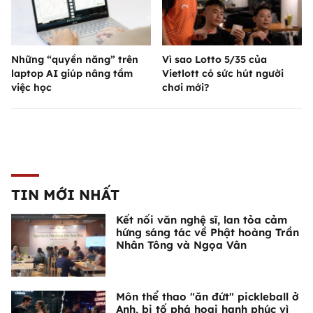
Những “quyền năng” trên
Vì sao Lotto 5/35 của
laptop AI giúp nâng tầm
Vietlott có sức hút người
việc học
chơi mới?
TIN MỚI NHẤT
Kết nối văn nghệ sĩ, lan tỏa cảm
hứng sáng tác về Phật hoàng Trần
Nhân Tông và Ngọa Vân
Môn thể thao "ăn đứt" pickleball ở
Anh, bị tố phá hoại hạnh phúc vì