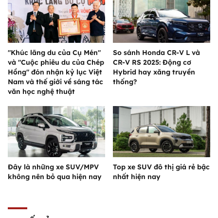
"Khúc lãng du của Cụ Mén"
So sánh Honda CR-V L và
và "Cuộc phiêu du của Chép
CR-V RS 2025: Động cơ
Hồng" đón nhận kỷ lục Việt
Hybrid hay xăng truyền
Nam và thế giới về sáng tác
thống?
văn học nghệ thuật
Đây là những xe SUV/MPV
Top xe SUV đô thị giá rẻ bậc
không nên bỏ qua hiện nay
nhất hiện nay