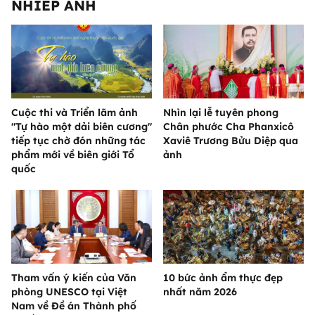
NHIẾP ẢNH
Cuộc thi và Triển lãm ảnh
Nhìn lại lễ tuyên phong
"Tự hào một dải biên cương"
Chân phước Cha Phanxicô
tiếp tục chờ đón những tác
Xaviê Trương Bửu Diệp qua
phẩm mới về biên giới Tổ
ảnh
quốc
Tham vấn ý kiến của Văn
10 bức ảnh ẩm thực đẹp
phòng UNESCO tại Việt
nhất năm 2026
Nam về Đề án Thành phố