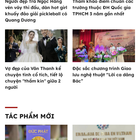
Người đẹp Trà Ngọc Hằng
Tham khảo điểm chuẩn các
vén váy thi đấu, dàn hot girl
trường thuộc ĐH Quốc gia
khuấy đảo giải pickleball có
TPHCM 3 năm gần nhất
Quang Dương
Vợ đẹp của Văn Thanh kể
Đặc sắc chương trình Giao
chuyện tình cổ tích, tiết lộ
lưu nghệ thuật “Lời ca dâng
chuyện "thầm kín" giữa 2
Bác”
người
TÁC PHẨM MỚI