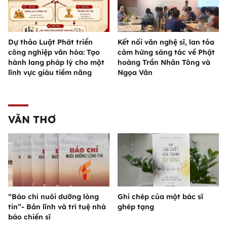
Dự thảo Luật Phát triển
Kết nối văn nghệ sĩ, lan tỏa
công nghiệp văn hóa: Tạo
cảm hứng sáng tác về Phật
hành lang pháp lý cho một
hoàng Trần Nhân Tông và
lĩnh vực giàu tiềm năng
Ngọa Vân
VĂN THƠ
“Báo chí nuôi dưỡng lòng
Ghi chép của một bác sĩ
tin”- Bản lĩnh và trí tuệ nhà
ghép tạng
báo chiến sĩ