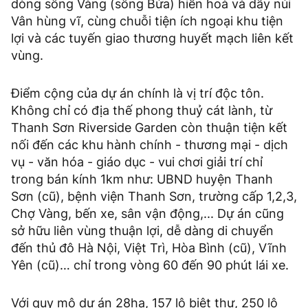
dòng sông Vàng (sông Bứa) hiền hoà và dãy núi
Vân hùng vĩ, cùng chuỗi tiện ích ngoại khu tiện
lợi và các tuyến giao thương huyết mạch liên kết
vùng.
Điểm cộng của dự án chính là vị trí độc tôn.
Không chỉ có địa thế phong thuỷ cát lành, từ
Thanh Sơn Riverside Garden còn thuận tiện kết
nối đến các khu hành chính - thương mại - dịch
vụ - văn hóa - giáo dục - vui chơi giải trí chỉ
trong bán kính 1km như: UBND huyện Thanh
Sơn (cũ), bệnh viện Thanh Sơn, trường cấp 1,2,3,
Chợ Vàng, bến xe, sân vận động,... Dự án cũng
sở hữu liên vùng thuận lợi, dễ dàng di chuyển
đến thủ đô Hà Nội, Việt Trì, Hòa Bình (cũ), Vĩnh
Yên (cũ)… chỉ trong vòng 60 đến 90 phút lái xe.
Với quy mô dự án 28ha, 157 lô biệt thự, 250 lô