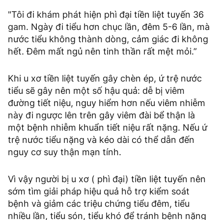
"Tôi đi khám phát hiện phì đại tiền liệt tuyến 36
gam. Ngày đi tiểu hơn chục lần, đêm 5-6 lần, mà
nước tiểu không thành dòng, cảm giác đi không
hết. Đêm mất ngủ nên tinh thần rất mệt mỏi.”
Khi u xơ tiền liệt tuyến gây chèn ép, ứ trệ nước
tiểu sẽ gây nên một số hậu quả: dễ bị viêm
đường tiết niệu, nguy hiểm hơn nếu viêm nhiễm
này đi ngược lên trên gây viêm đài bể thận là
một bệnh nhiễm khuẩn tiết niệu rất nặng. Nếu ứ
trệ nước tiểu nặng và kéo dài có thể dẫn đến
nguy cơ suy thận mạn tính.
Vì vậy người bị u xơ ( phì đại) tiền liệt tuyến nên
sớm tìm giải pháp hiệu quả hỗ trợ kiểm soát
bệnh và giảm các triệu chứng tiểu đêm, tiểu
nhiều lần, tiểu són, tiểu khó để tránh bệnh nặng