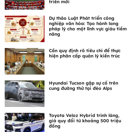
triển mới
Dự thảo Luật Phát triển công
nghiệp văn hóa: Tạo hành lang
pháp lý cho một lĩnh vực giàu tiềm
năng
Cần quy định rõ tiêu chí để thực
hiện phân cấp quản lý kiến trúc
Hyundai Tucson gặp sự cố trên
cung đường thử tại đèo Alps
Toyota Veloz Hybrid trình làng,
giá quy đổi từ khoảng 500 triệu
đồng