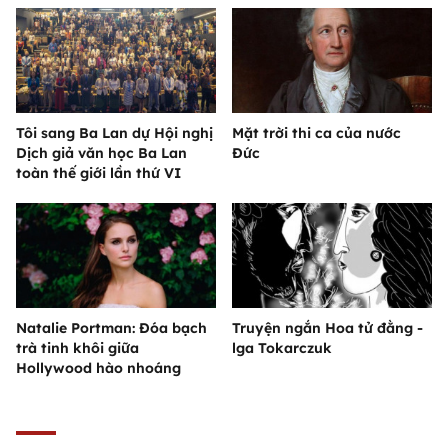
Tôi sang Ba Lan dự Hội nghị
Mặt trời thi ca của nước
Dịch giả văn học Ba Lan
Đức
toàn thế giới lần thứ VI
Natalie Portman: Đóa bạch
Truyện ngắn Hoa tử đằng -
trà tinh khôi giữa
lga Tokarczuk
Hollywood hào nhoáng