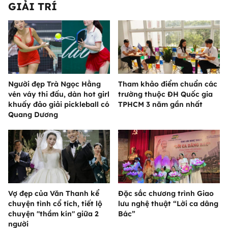
GIẢI TRÍ
Người đẹp Trà Ngọc Hằng
Tham khảo điểm chuẩn các
vén váy thi đấu, dàn hot girl
trường thuộc ĐH Quốc gia
khuấy đảo giải pickleball có
TPHCM 3 năm gần nhất
Quang Dương
Vợ đẹp của Văn Thanh kể
Đặc sắc chương trình Giao
chuyện tình cổ tích, tiết lộ
lưu nghệ thuật “Lời ca dâng
chuyện "thầm kín" giữa 2
Bác”
người