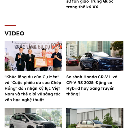
sử tôn giáo Trung Quốc
trong thế kỷ XX
VIDEO
"Khúc lãng du của Cụ Mén"
So sánh Honda CR-V L và
và "Cuộc phiêu du của Chép
CR-V RS 2025: Động cơ
Hồng" đón nhận kỷ lục Việt
Hybrid hay xăng truyền
Nam và thế giới về sáng tác
thống?
văn học nghệ thuật