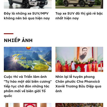
Đây là những xe SUV/MPV
Top xe SUV đô thị giá rẻ bậc
không nên bỏ qua hiện nay
nhất hiện nay
NHIẾP ẢNH
Cuộc thi và Triển lãm ảnh
Nhìn lại lễ tuyên phong
"Tự hào một dải biên cương"
Chân phước Cha Phanxicô
tiếp tục chờ đón những tác
Xaviê Trương Bửu Diệp qua
phẩm mới về biên giới Tổ
ảnh
quốc