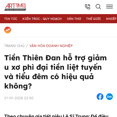
TIN TỨC
KIẾN TRÚC - QUY HOẠCH
VĂN THƠ
THẾ GIỚI
NHIẾP
TRANG CHỦ
VĂN HÓA DOANH NGHIỆP
Tiền Thiên Đan hỗ trợ giảm
u xơ phì đại tiền liệt tuyến
và tiểu đêm có hiệu quả
không?
21-01-2026 22:50
Theo chuyên gia tiết niệu Lê Sĩ Trung: Để điều