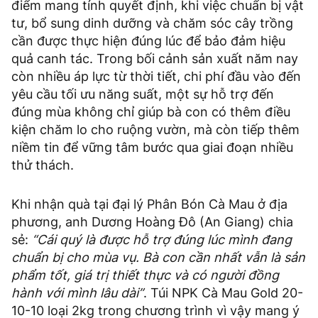
điểm mang tính quyết định, khi việc chuẩn bị vật
tư, bổ sung dinh dưỡng và chăm sóc cây trồng
cần được thực hiện đúng lúc để bảo đảm hiệu
quả canh tác. Trong bối cảnh sản xuất năm nay
còn nhiều áp lực từ thời tiết, chi phí đầu vào đến
yêu cầu tối ưu năng suất, một sự hỗ trợ đến
đúng mùa không chỉ giúp bà con có thêm điều
kiện chăm lo cho ruộng vườn, mà còn tiếp thêm
niềm tin để vững tâm bước qua giai đoạn nhiều
thử thách.
Khi nhận quà tại đại lý Phân Bón Cà Mau ở địa
phương, anh Dương Hoàng Đô (An Giang) chia
sẻ:
“Cái quý là được hỗ trợ đúng lúc mình đang
chuẩn bị cho mùa vụ. Bà con cần nhất vẫn là sản
phẩm tốt, giá trị thiết thực và có người đồng
hành với mình lâu dài”
. Túi NPK Cà Mau Gold 20-
10-10 loại 2kg trong chương trình vì vậy mang ý