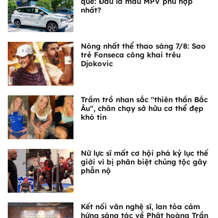
quê: Đâu là mẫu MPV phù hợp
nhất?
Nóng nhất thể thao sáng 7/8: Sao
trẻ Fonseca công khai trêu
Djokovic
Trầm trồ nhan sắc "thiên thần Bắc
Âu", chân chạy sở hữu cơ thể đẹp
khó tin
Nữ lực sĩ mất cơ hội phá kỷ lục thế
giới vì bị phân biệt chủng tộc gây
phẫn nộ
Kết nối văn nghệ sĩ, lan tỏa cảm
hứng sáng tác về Phật hoàng Trần