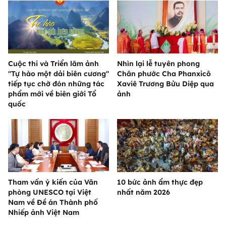
Cuộc thi và Triển lãm ảnh
Nhìn lại lễ tuyên phong
"Tự hào một dải biên cương"
Chân phước Cha Phanxicô
tiếp tục chờ đón những tác
Xaviê Trương Bửu Diệp qua
phẩm mới về biên giới Tổ
ảnh
quốc
Tham vấn ý kiến của Văn
10 bức ảnh ẩm thực đẹp
phòng UNESCO tại Việt
nhất năm 2026
Nam về Đề án Thành phố
Nhiếp ảnh Việt Nam