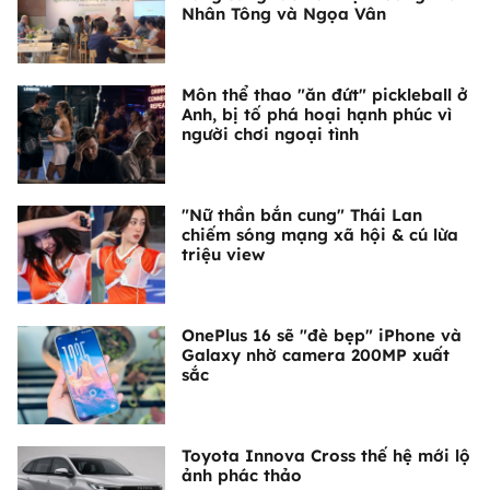
Nhân Tông và Ngọa Vân
Môn thể thao "ăn đứt" pickleball ở
Anh, bị tố phá hoại hạnh phúc vì
người chơi ngoại tình
"Nữ thần bắn cung" Thái Lan
chiếm sóng mạng xã hội & cú lừa
triệu view
OnePlus 16 sẽ "đè bẹp" iPhone và
Galaxy nhờ camera 200MP xuất
sắc
Toyota Innova Cross thế hệ mới lộ
ảnh phác thảo