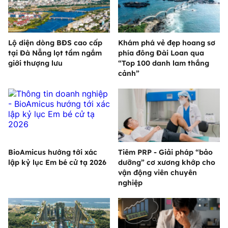
Lộ diện dòng BĐS cao cấp
Khám phá vẻ đẹp hoang sơ
tại Đà Nẵng lọt tầm ngắm
phía đông Đài Loan qua
giới thượng lưu
“Top 100 danh lam thắng
cảnh”
BioAmicus hướng tới xác
Tiêm PRP - Giải pháp “bảo
lập kỷ lục Em bé cử tạ 2026
dưỡng” cơ xương khớp cho
vận động viên chuyên
nghiệp