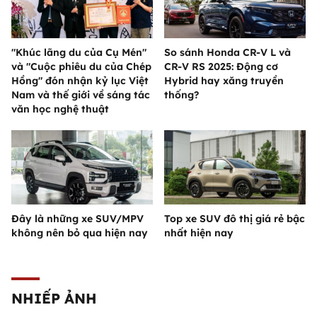
"Khúc lãng du của Cụ Mén"
So sánh Honda CR-V L và
và "Cuộc phiêu du của Chép
CR-V RS 2025: Động cơ
Hồng" đón nhận kỷ lục Việt
Hybrid hay xăng truyền
Nam và thế giới về sáng tác
thống?
văn học nghệ thuật
Đây là những xe SUV/MPV
Top xe SUV đô thị giá rẻ bậc
không nên bỏ qua hiện nay
nhất hiện nay
NHIẾP ẢNH