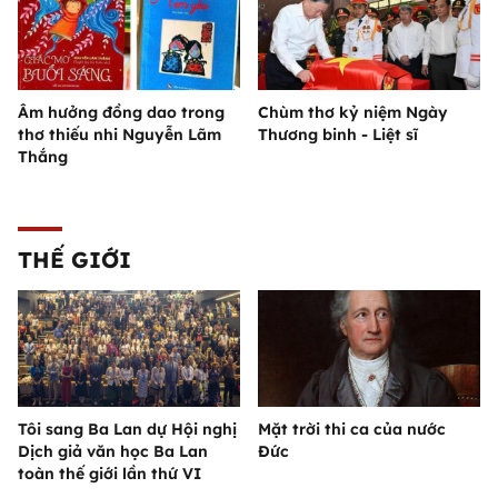
Âm hưởng đồng dao trong
Chùm thơ kỷ niệm Ngày
thơ thiếu nhi Nguyễn Lãm
Thương binh - Liệt sĩ
Thắng
THẾ GIỚI
Tôi sang Ba Lan dự Hội nghị
Mặt trời thi ca của nước
Dịch giả văn học Ba Lan
Đức
toàn thế giới lần thứ VI