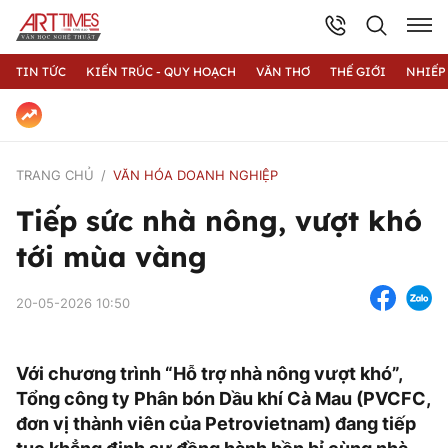
TIN TỨC
KIẾN TRÚC - QUY HOẠCH
VĂN THƠ
THẾ GIỚI
NHIẾP
TRANG CHỦ
VĂN HÓA DOANH NGHIỆP
Tiếp sức nhà nông, vượt khó
tới mùa vàng
20-05-2026 10:50
Với chương trình “Hỗ trợ nhà nông vượt khó”,
Tổng công ty Phân bón Dầu khí Cà Mau (PVCFC,
đơn vị thành viên của Petrovietnam) đang tiếp