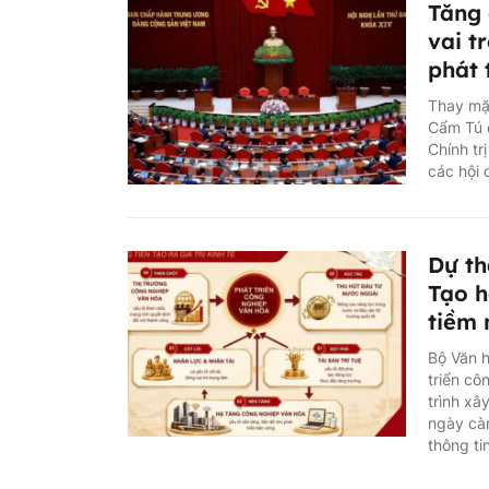
Tăng 
vai t
phát 
Thay mặt
Cẩm Tú 
Chính tr
các hội 
Dự th
Tạo h
tiềm
Bộ Văn h
triển cô
trình xâ
ngày càn
thông ti