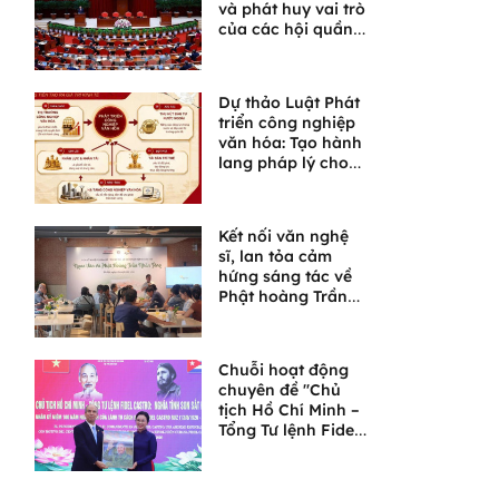
và phát huy vai trò
của các hội quần
chúng trong giai
đoạn phát triển
mới
Dự thảo Luật Phát
triển công nghiệp
văn hóa: Tạo hành
lang pháp lý cho
một lĩnh vực giàu
tiềm năng
Kết nối văn nghệ
sĩ, lan tỏa cảm
hứng sáng tác về
Phật hoàng Trần
Nhân Tông và
Ngọa Vân
Chuỗi hoạt động
chuyên đề "Chủ
tịch Hồ Chí Minh –
Tổng Tư lệnh Fidel
Castro: Nghĩa tình
son sắt đặc biệt"