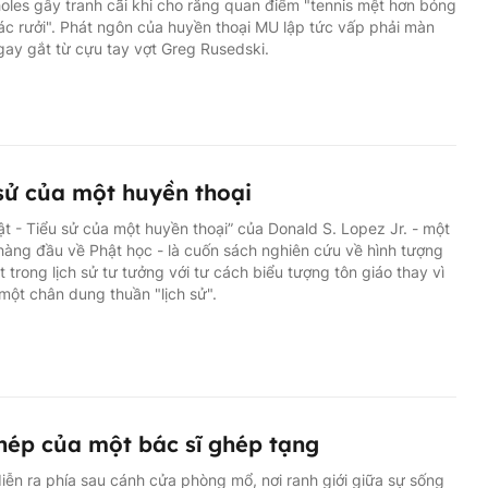
oles gây tranh cãi khi cho rằng quan điểm "tennis mệt hơn bóng
rác rưởi". Phát ngôn của huyền thoại MU lập tức vấp phải màn
gay gắt từ cựu tay vợt Greg Rusedski.
sử của một huyền thoại
t - Tiểu sử của một huyền thoại” của Donald S. Lopez Jr. - một
hàng đầu về Phật học - là cuốn sách nghiên cứu về hình tượng
 trong lịch sử tư tưởng với tư cách biểu tượng tôn giáo thay vì
 một chân dung thuần "lịch sử".
hép của một bác sĩ ghép tạng
diễn ra phía sau cánh cửa phòng mổ, nơi ranh giới giữa sự sống