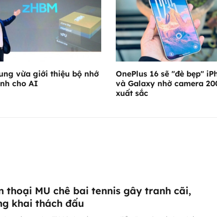
ng vừa giới thiệu bộ nhớ
OnePlus 16 sẽ "đè bẹp" iP
nh cho AI
và Galaxy nhờ camera 2
xuất sắc
 thoại MU chê bai tennis gây tranh cãi,
ng khai thách đấu