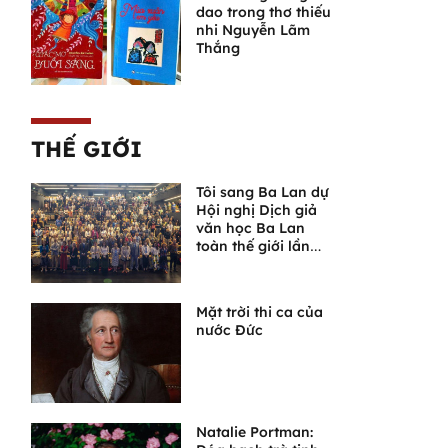
dao trong thơ thiếu
nhi Nguyễn Lãm
Thắng
THẾ GIỚI
Tôi sang Ba Lan dự
Hội nghị Dịch giả
văn học Ba Lan
toàn thế giới lần
thứ VI
Mặt trời thi ca của
nước Đức
Natalie Portman: