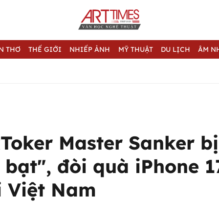
N THƠ
THẾ GIỚI
NHIẾP ẢNH
MỸ THUẬT
DU LỊCH
ÂM N
Toker Master Sanker bị
bạt", đòi quà iPhone 1
i Việt Nam