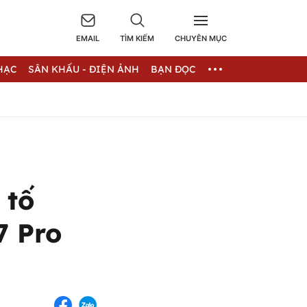
EMAIL
TÌM KIẾM
CHUYÊN MỤC
HẠC
SÂN KHẤU - ĐIỆN ẢNH
BẠN ĐỌC
 tố
7 Pro