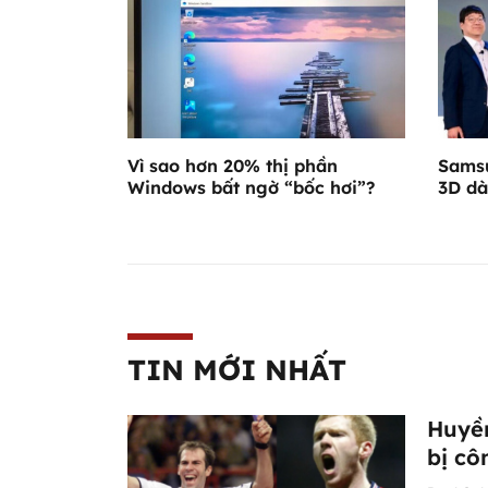
Vì sao hơn 20% thị phần
Samsu
Windows bất ngờ “bốc hơi”?
3D dà
TIN MỚI NHẤT
Huyền
bị cô