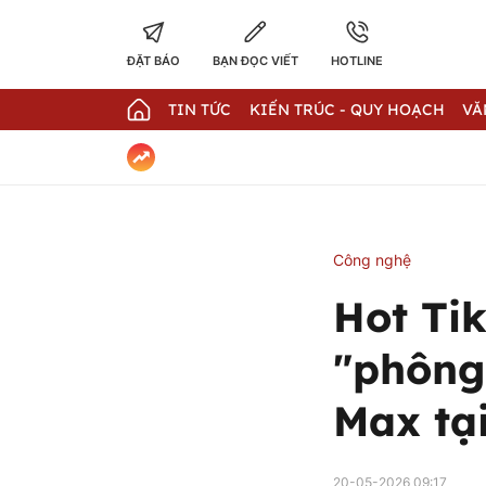
ĐẶT BÁO
BẠN ĐỌC VIẾT
HOTLINE
TIN TỨC
KIẾN TRÚC - QUY HOẠCH
VĂ
Công nghệ
Hot Tik
"phông 
Max tạ
20-05-2026 09:17