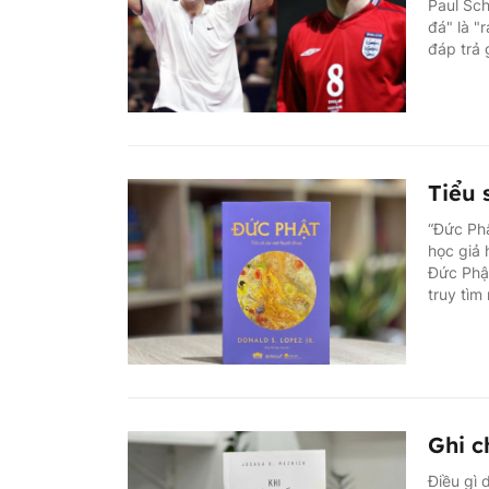
Paul Sch
đá" là "
đáp trả 
Tiểu 
“Đức Phậ
học giả 
Đức Phật
truy tìm
Ghi c
Điều gì 