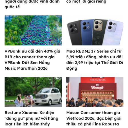
người dùng được vinh danh
có một lời giải riêng
quốc tế
VPBank ưu đãi đến 40% giá
Mua REDMI 17 Series chỉ từ
BIB cho runner tham gia
5,99 triệu đồng, nhận ưu đãi
VPBank Đất Sen Hồng
đến 2,99 triệu tại Thế Giới Di
Music Marathon 2026
Động
Bestune Xiaoma: Xe điện
Masan Consumer tham gia
"đúng gu" phụ nữ với hàng
Vietfood 2026, đặc biệt giới
loạt tiện ích hiếm thấy
thiệu cà phê Fine Robusta