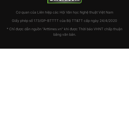
Cơ quan của Liên hiệp các Hội Văn học Nghệ thuật Việt Nam
Giấy phép số 173/GP-BTTTT của Bộ TT&TT cấp ngày 24/4/2020
* Chỉ được dẫn nguồn "Arttimes.vn" khi được Thời báo VHNT chấp thuận
bằng văn bản.