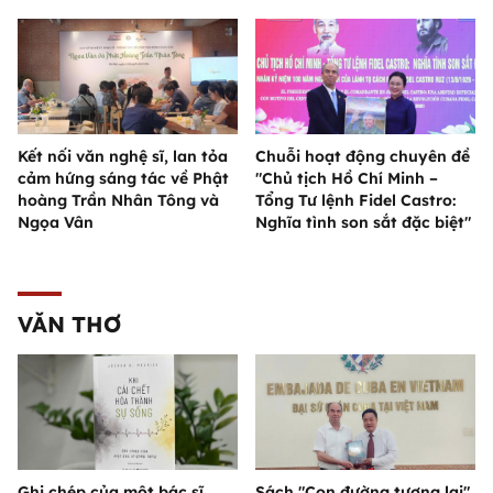
Kết nối văn nghệ sĩ, lan tỏa
Chuỗi hoạt động chuyên đề
cảm hứng sáng tác về Phật
"Chủ tịch Hồ Chí Minh –
hoàng Trần Nhân Tông và
Tổng Tư lệnh Fidel Castro:
Ngọa Vân
Nghĩa tình son sắt đặc biệt"
VĂN THƠ
Ghi chép của một bác sĩ
Sách "Con đường tương lai"