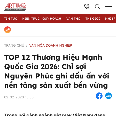
TIN TỨC
KIẾN TRÚC - QUY HOẠCH
VĂN THƠ
THẾ GIỚI
NHIẾP
TRANG CHỦ
VĂN HÓA DOANH NGHIỆP
TOP 12 Thương Hiệu Mạnh
Quốc Gia 2026: Chỉ sợi
Nguyên Phúc ghi dấu ấn với
nền tảng sản xuất bền vững
02-02-2026 18:55
Trong bối cảnh ngành dệt may Việt Nam đang