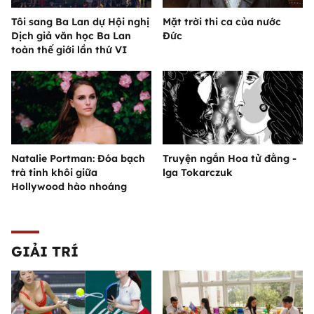
Tôi sang Ba Lan dự Hội nghị
Mặt trời thi ca của nước
Dịch giả văn học Ba Lan
Đức
toàn thế giới lần thứ VI
Natalie Portman: Đóa bạch
Truyện ngắn Hoa tử đằng -
trà tinh khôi giữa
lga Tokarczuk
Hollywood hào nhoáng
GIẢI TRÍ