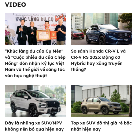
VIDEO
"Khúc lãng du của Cụ Mén"
So sánh Honda CR-V L và
và "Cuộc phiêu du của Chép
CR-V RS 2025: Động cơ
Hồng" đón nhận kỷ lục Việt
Hybrid hay xăng truyền
Nam và thế giới về sáng tác
thống?
văn học nghệ thuật
Đây là những xe SUV/MPV
Top xe SUV đô thị giá rẻ bậc
không nên bỏ qua hiện nay
nhất hiện nay