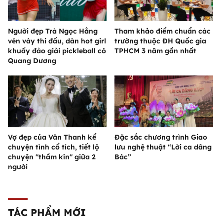
Người đẹp Trà Ngọc Hằng
Tham khảo điểm chuẩn các
vén váy thi đấu, dàn hot girl
trường thuộc ĐH Quốc gia
khuấy đảo giải pickleball có
TPHCM 3 năm gần nhất
Quang Dương
Vợ đẹp của Văn Thanh kể
Đặc sắc chương trình Giao
chuyện tình cổ tích, tiết lộ
lưu nghệ thuật “Lời ca dâng
chuyện "thầm kín" giữa 2
Bác”
người
TÁC PHẨM MỚI