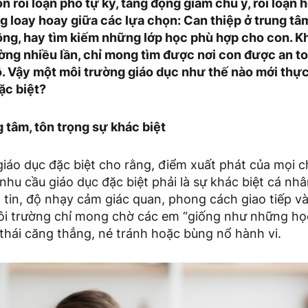
 rối loạn phổ tự kỷ, tăng động giảm chú ý, rối loạn
g loay hoay giữa các lựa chọn: Can thiệp ở trung tâ
ông, hay tìm kiếm những lớp học phù hợp cho con. Kh
ờng nhiều lần, chỉ mong tìm được nơi con được an t
bộ. Vậy một môi trường giáo dục như thế nào mới thự
ặc biệt?
g tâm, tôn trọng sự khác biệt
iáo dục đặc biệt cho rằng, điểm xuất phát của mọi c
nhu cầu giáo dục đặc biệt phải là sự khác biệt cá nhâ
 tin, độ nhạy cảm giác quan, phong cách giao tiếp v
ôi trường chỉ mong chờ các em “giống như những học
 thái căng thẳng, né tránh hoặc bùng nổ hành vi.