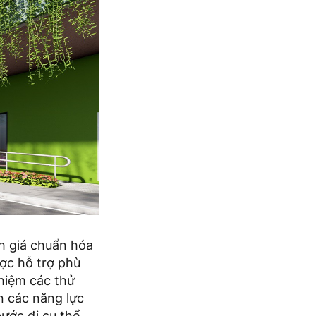
h giá chuẩn hóa
ược hỗ trợ phù
ghiệm các thử
n các năng lực
ước đi cụ thể