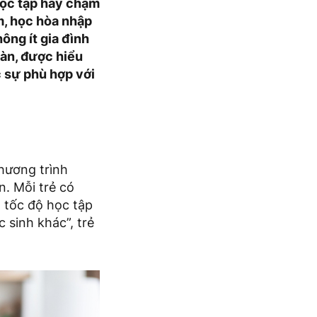
 học tập hay chậm
m, học hòa nhập
ông ít gia đình
oàn, được hiểu
c sự phù hợp với
hương trình
n. Mỗi trẻ có
à tốc độ học tập
 sinh khác”, trẻ