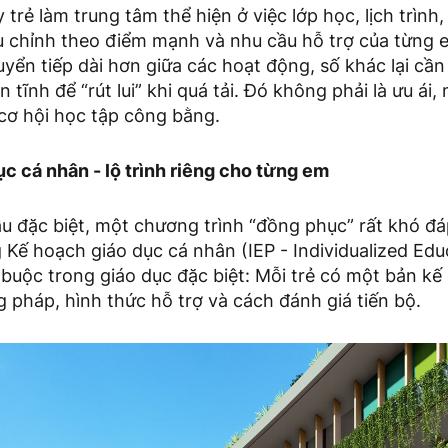
 trẻ làm trung tâm thể hiện ở việc lớp học, lịch trình
u chỉnh theo điểm mạnh và nhu cầu hỗ trợ của từng e
uyển tiếp dài hơn giữa các hoạt động, số khác lại cần 
 tĩnh để “rút lui” khi quá tải. Đó không phải là ưu ái,
 cơ hội học tập công bằng.
c cá nhân - lộ trình riêng cho từng em
ầu đặc biệt, một chương trình “đồng phục” rất khó đ
Kế hoạch giáo dục cá nhân (IEP - Individualized Edu
buộc trong giáo dục đặc biệt: Mỗi trẻ có một bản kế
 pháp, hình thức hỗ trợ và cách đánh giá tiến bộ.