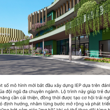
ột số mô hình mới bắt đầu xây dựng IEP dựa trên đán
ủa đội ngũ đa chuyên ngành. Lộ trình này giúp trẻ đ
ăng cần cải thiện, đồng thời được tạo cơ hội trải n
có định hướng, nhằm từng bước mở rộng và phát triể
ũng bớt cảm giác “mơ hồ” khi có thể theo dõi từng b