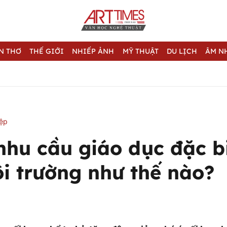
N THƠ
THẾ GIỚI
NHIẾP ẢNH
MỸ THUẬT
DU LỊCH
ÂM N
iệp
nhu cầu giáo dục đặc b
i trường như thế nào?