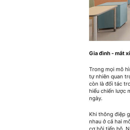
Gia đình - mắt x
Trong mọi mô hìn
tự nhiên quan t
còn là đối tác t
hiểu chiến lược 
ngày.
Khi thông điệp g
nhau ở cả hai mô
cơ hội tiến bộ. 