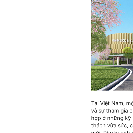
Tại Việt Nam, m
và sự tham gia c
hợp ở những kỹ n
thách vừa sức, 
mới. Phụ huynh c