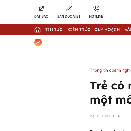
ĐẶT BÁO
BẠN ĐỌC VIẾT
HOTLINE
TIN TỨC
KIẾN TRÚC - QUY HOẠCH
VĂ
Thông tin doanh ngh
Trẻ có 
một mô
28-01-2026 11:04