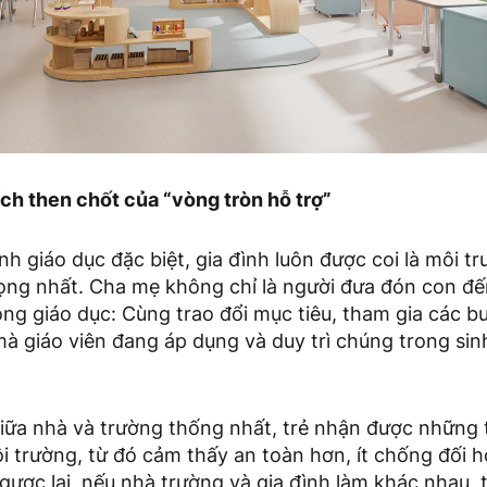
ích then chốt của “vòng tròn hỗ trợ”
h giáo dục đặc biệt, gia đình luôn được coi là môi t
rọng nhất. Cha mẹ không chỉ là người đưa đón con đ
rong giáo dục: Cùng trao đổi mục tiêu, tham gia các b
mà giáo viên đang áp dụng và duy trì chúng trong si
iữa nhà và trường thống nhất, trẻ nhận được những t
i trường, từ đó cảm thấy an toàn hơn, ít chống đối h
Ngược lại, nếu nhà trường và gia đình làm khác nhau, t