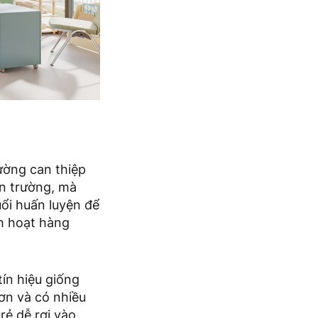
rường can thiệp
ến trường, mà
uổi huấn luyện để
nh hoạt hàng
ín hiệu giống
ơn và có nhiều
rẻ dễ rơi vào