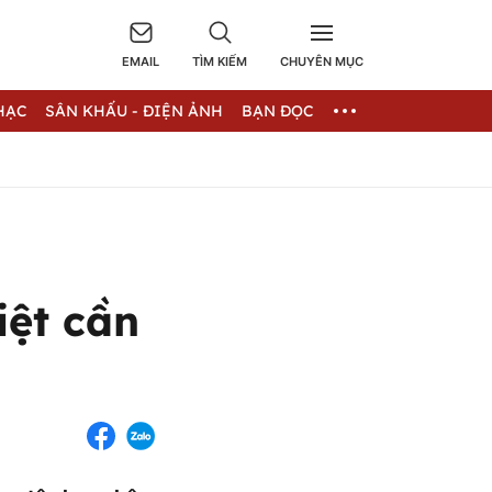
EMAIL
TÌM KIẾM
CHUYÊN MỤC
HẠC
SÂN KHẤU - ĐIỆN ẢNH
BẠN ĐỌC
iệt cần