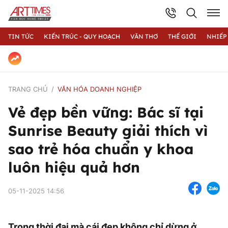
TIN TỨC
KIẾN TRÚC - QUY HOẠCH
VĂN THƠ
THẾ GIỚI
NHIẾP
TRANG CHỦ
VĂN HÓA DOANH NGHIỆP
Vẻ đẹp bền vững: Bác sĩ tại
Sunrise Beauty giải thích vì
sao trẻ hóa chuẩn y khoa
luôn hiệu quả hơn
05-11-2025 14:56
Trong thời đại mà cái đẹp không chỉ dừng ở