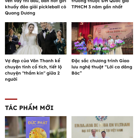
vén váy thi đấu, dàn hot girl
trường thuộc ĐH Quốc gia
khuấy đảo giải pickleball có
TPHCM 3 năm gần nhất
Quang Dương
Vợ đẹp của Văn Thanh kể
Đặc sắc chương trình Giao
chuyện tình cổ tích, tiết lộ
lưu nghệ thuật “Lời ca dâng
chuyện "thầm kín" giữa 2
Bác”
người
TÁC PHẨM MỚI