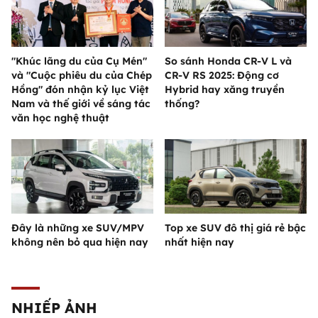
"Khúc lãng du của Cụ Mén"
So sánh Honda CR-V L và
và "Cuộc phiêu du của Chép
CR-V RS 2025: Động cơ
Hồng" đón nhận kỷ lục Việt
Hybrid hay xăng truyền
Nam và thế giới về sáng tác
thống?
văn học nghệ thuật
Đây là những xe SUV/MPV
Top xe SUV đô thị giá rẻ bậc
không nên bỏ qua hiện nay
nhất hiện nay
NHIẾP ẢNH