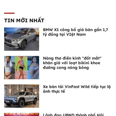
TIN MỚI NHẤT
BMW X1 công bố giá bán gần 1,7
tỷ đồng tại VIệt Nam
Nàng thơ điền kinh "đốt mắt"
khán giả với loạt bikini khoe
đường cong nóng bỏng
Xe bán tải VinFast Wild tiếp tục lộ
ảnh thực tế
Lãnh đạo UBND thành phố Hải