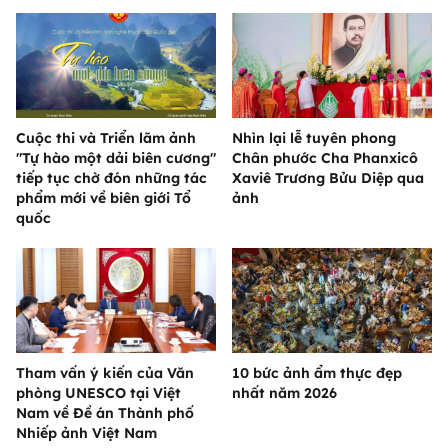
Cuộc thi và Triển lãm ảnh
Nhìn lại lễ tuyên phong
"Tự hào một dải biên cương"
Chân phước Cha Phanxicô
tiếp tục chờ đón những tác
Xaviê Trương Bửu Diệp qua
phẩm mới về biên giới Tổ
ảnh
quốc
Tham vấn ý kiến của Văn
10 bức ảnh ẩm thực đẹp
phòng UNESCO tại Việt
nhất năm 2026
Nam về Đề án Thành phố
Nhiếp ảnh Việt Nam