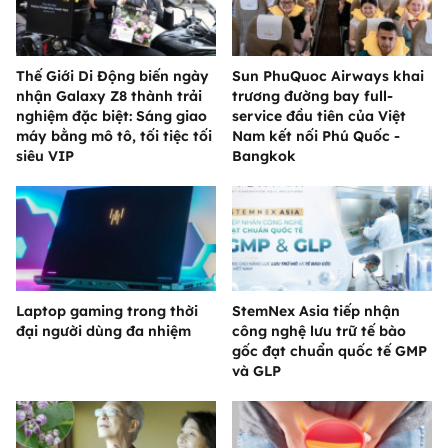
Thế Giới Di Động biến ngày
Sun PhuQuoc Airways khai
nhận Galaxy Z8 thành trải
trương đường bay full-
nghiệm đặc biệt: Sáng giao
service đầu tiên của Việt
máy bằng mô tô, tối tiệc tối
Nam kết nối Phú Quốc -
siêu VIP
Bangkok
Laptop gaming trong thời
StemNex Asia tiếp nhận
đại người dùng đa nhiệm
công nghệ lưu trữ tế bào
gốc đạt chuẩn quốc tế GMP
và GLP