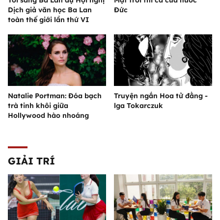
Dịch giả văn học Ba Lan
Đức
toàn thế giới lần thứ VI
Natalie Portman: Đóa bạch
Truyện ngắn Hoa tử đằng -
trà tinh khôi giữa
lga Tokarczuk
Hollywood hào nhoáng
GIẢI TRÍ