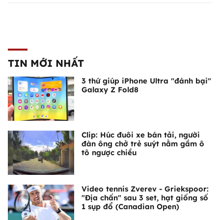
TIN MỚI NHẤT
3 thứ giúp iPhone Ultra "đánh bại"
Galaxy Z Fold8
Clip: Húc đuôi xe bán tải, người
đàn ông chở trẻ suýt nằm gầm ô
tô ngược chiều
Video tennis Zverev - Griekspoor:
"Địa chấn" sau 3 set, hạt giống số
1 sụp đổ (Canadian Open)