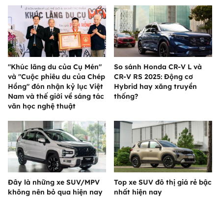
"Khúc lãng du của Cụ Mén"
So sánh Honda CR-V L và
và "Cuộc phiêu du của Chép
CR-V RS 2025: Động cơ
Hồng" đón nhận kỷ lục Việt
Hybrid hay xăng truyền
Nam và thế giới về sáng tác
thống?
văn học nghệ thuật
Đây là những xe SUV/MPV
Top xe SUV đô thị giá rẻ bậc
không nên bỏ qua hiện nay
nhất hiện nay