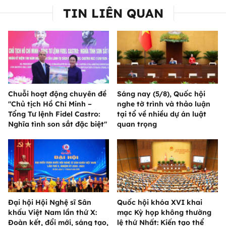
TIN LIÊN QUAN
Chuỗi hoạt động chuyên đề
Sáng nay (5/8), Quốc hội
"Chủ tịch Hồ Chí Minh –
nghe tờ trình và thảo luận
Tổng Tư lệnh Fidel Castro:
tại tổ về nhiều dự án luật
Nghĩa tình son sắt đặc biệt"
quan trọng
Đại hội Hội Nghệ sĩ Sân
Quốc hội khóa XVI khai
khấu Việt Nam lần thứ X:
mạc Kỳ họp không thường
Đoàn kết, đổi mới, sáng tạo,
lệ thứ Nhất: Kiến tạo thể