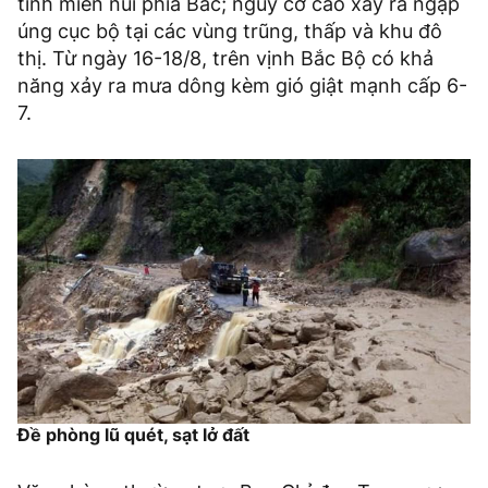
tỉnh miền núi phía Bắc; nguy cơ cao xảy ra ngập
úng cục bộ tại các vùng trũng, thấp và khu đô
thị. Từ ngày 16-18/8, trên vịnh Bắc Bộ có khả
năng xảy ra mưa dông kèm gió giật mạnh cấp 6-
7.
Đề phòng lũ quét, sạt lở đất