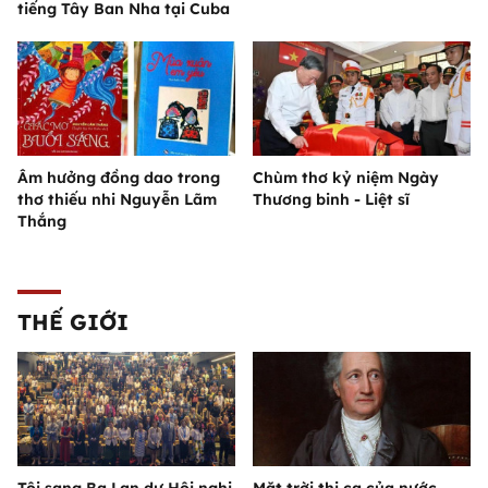
tiếng Tây Ban Nha tại Cuba
Âm hưởng đồng dao trong
Chùm thơ kỷ niệm Ngày
thơ thiếu nhi Nguyễn Lãm
Thương binh - Liệt sĩ
Thắng
THẾ GIỚI
Tôi sang Ba Lan dự Hội nghị
Mặt trời thi ca của nước