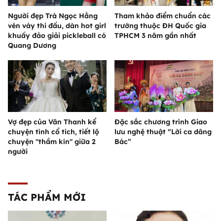
Người đẹp Trà Ngọc Hằng
Tham khảo điểm chuẩn các
vén váy thi đấu, dàn hot girl
trường thuộc ĐH Quốc gia
khuấy đảo giải pickleball có
TPHCM 3 năm gần nhất
Quang Dương
Vợ đẹp của Văn Thanh kể
Đặc sắc chương trình Giao
chuyện tình cổ tích, tiết lộ
lưu nghệ thuật “Lời ca dâng
chuyện "thầm kín" giữa 2
Bác”
người
TÁC PHẨM MỚI