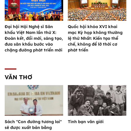
Đại hội Hội Nghệ sĩ Sân
Quốc hội khóa XVI khai
khấu Việt Nam lần thứ X:
mạc Kỳ họp không thường
Đoàn kết, đổi mới, sáng tạo,
lệ thứ Nhất: Kiến tạo thể
đưa sân khấu bước vào
chế, không để lỡ thời cơ
chặng đường phát triển mới
phát triển
VĂN THƠ
Sách "Con đường tương lai"
Tình bạn văn giới
sẽ được xuất bản bằng