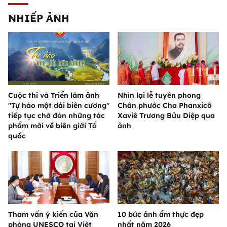
NHIẾP ẢNH
Cuộc thi và Triển lãm ảnh
Nhìn lại lễ tuyên phong
"Tự hào một dải biên cương"
Chân phước Cha Phanxicô
tiếp tục chờ đón những tác
Xaviê Trương Bửu Diệp qua
phẩm mới về biên giới Tổ
ảnh
quốc
Tham vấn ý kiến của Văn
10 bức ảnh ẩm thực đẹp
phòng UNESCO tại Việt
nhất năm 2026