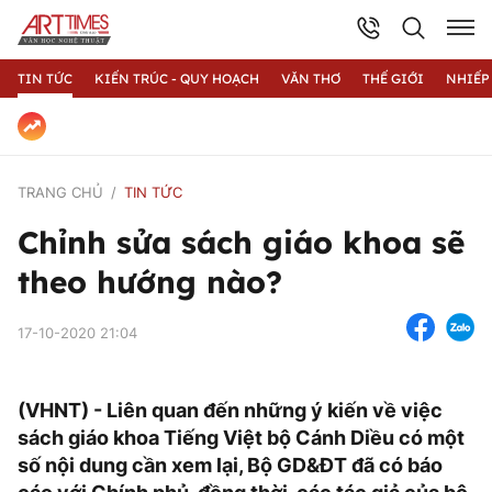
TIN TỨC
KIẾN TRÚC - QUY HOẠCH
VĂN THƠ
THẾ GIỚI
NHIẾP
TRANG CHỦ
TIN TỨC
Chỉnh sửa sách giáo khoa sẽ
theo hướng nào?
17-10-2020 21:04
(VHNT) - Liên quan đến những ý kiến về việc
sách giáo khoa Tiếng Việt bộ Cánh Diều có một
số nội dung cần xem lại, Bộ GD&ĐT đã có báo