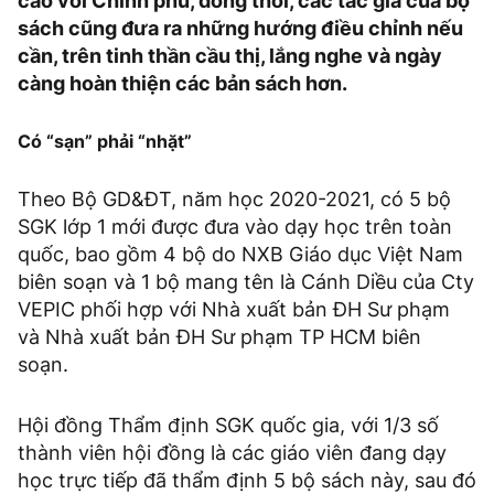
cáo với Chính phủ, đồng thời, các tác giả của bộ
sách cũng đưa ra những hướng điều chỉnh nếu
cần, trên tinh thần cầu thị, lắng nghe và ngày
càng hoàn thiện các bản sách hơn.
Có “sạn” phải “nhặt”
Theo Bộ GD&ĐT, năm học 2020-2021, có 5 bộ
SGK lớp 1 mới được đưa vào dạy học trên toàn
quốc, bao gồm 4 bộ do NXB Giáo dục Việt Nam
biên soạn và 1 bộ mang tên là Cánh Diều của Cty
VEPIC phối hợp với Nhà xuất bản ĐH Sư phạm
và Nhà xuất bản ĐH Sư phạm TP HCM biên
soạn.
Hội đồng Thẩm định SGK quốc gia, với 1/3 số
thành viên hội đồng là các giáo viên đang dạy
học trực tiếp đã thẩm định 5 bộ sách này, sau đó