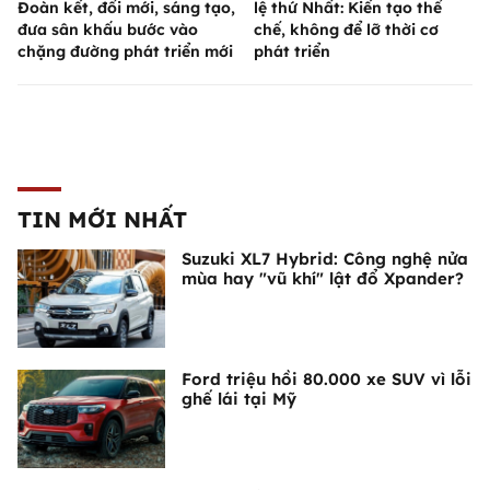
Đoàn kết, đổi mới, sáng tạo,
lệ thứ Nhất: Kiến tạo thể
đưa sân khấu bước vào
chế, không để lỡ thời cơ
chặng đường phát triển mới
phát triển
TIN MỚI NHẤT
Suzuki XL7 Hybrid: Công nghệ nửa
mùa hay "vũ khí" lật đổ Xpander?
Ford triệu hồi 80.000 xe SUV vì lỗi
ghế lái tại Mỹ