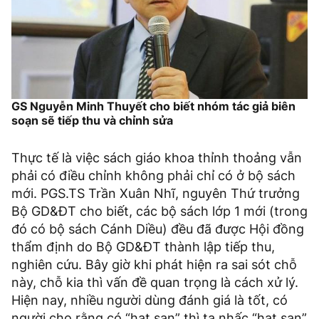
GS Nguyễn Minh Thuyết cho biết nhóm tác giả biên
soạn sẽ tiếp thu và chỉnh sửa
Thực tế là việc sách giáo khoa thỉnh thoảng vẫn
phải có điều chỉnh không phải chỉ có ở bộ sách
mới. PGS.TS Trần Xuân Nhĩ, nguyên Thứ trưởng
Bộ GD&ĐT cho biết, các bộ sách lớp 1 mới (trong
đó có bộ sách Cánh Diều) đều đã được Hội đồng
thẩm định do Bộ GD&ĐT thành lập tiếp thu,
nghiên cứu. Bây giờ khi phát hiện ra sai sót chỗ
này, chỗ kia thì vấn đề quan trọng là cách xử lý.
Hiện nay, nhiều người dùng đánh giá là tốt, có
người cho rằng có “hạt sạn” thì ta nhấc “hạt sạn”