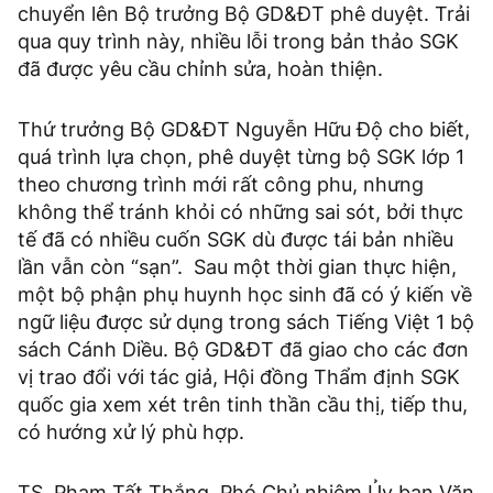
chuyển lên Bộ trưởng Bộ GD&ĐT phê duyệt. Trải
qua quy trình này, nhiều lỗi trong bản thảo SGK
đã được yêu cầu chỉnh sửa, hoàn thiện.
Thứ trưởng Bộ GD&ĐT Nguyễn Hữu Độ cho biết,
quá trình lựa chọn, phê duyệt từng bộ SGK lớp 1
theo chương trình mới rất công phu, nhưng
không thể tránh khỏi có những sai sót, bởi thực
tế đã có nhiều cuốn SGK dù được tái bản nhiều
lần vẫn còn “sạn”. Sau một thời gian thực hiện,
một bộ phận phụ huynh học sinh đã có ý kiến về
ngữ liệu được sử dụng trong sách Tiếng Việt 1 bộ
sách Cánh Diều. Bộ GD&ĐT đã giao cho các đơn
vị trao đổi với tác giả, Hội đồng Thẩm định SGK
quốc gia xem xét trên tinh thần cầu thị, tiếp thu,
có hướng xử lý phù hợp.
TS. Phạm Tất Thắng, Phó Chủ nhiệm Ủy ban Văn