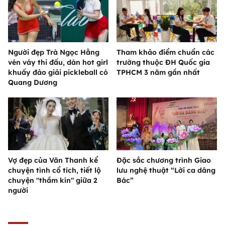
Người đẹp Trà Ngọc Hằng
Tham khảo điểm chuẩn các
vén váy thi đấu, dàn hot girl
trường thuộc ĐH Quốc gia
khuấy đảo giải pickleball có
TPHCM 3 năm gần nhất
Quang Dương
Vợ đẹp của Văn Thanh kể
Đặc sắc chương trình Giao
chuyện tình cổ tích, tiết lộ
lưu nghệ thuật “Lời ca dâng
chuyện "thầm kín" giữa 2
Bác”
người