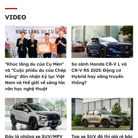
VIDEO
"Khúc lãng du của Cụ Mén"
So sánh Honda CR-V L và
và "Cuộc phiêu du của Chép
CR-V RS 2025: Động cơ
Hồng" đón nhận kỷ lục Việt
Hybrid hay xăng truyền
Nam và thế giới về sáng tác
thống?
văn học nghệ thuật
Đây là những xe SUV/MPV
Top xe SUV đô thị giá rẻ bậc