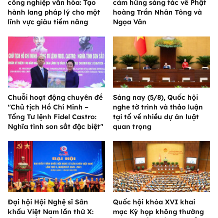
công nghiệp văn hóa: Tạo
cảm hứng sáng tác về Phật
hành lang pháp lý cho một
hoàng Trần Nhân Tông và
lĩnh vực giàu tiềm năng
Ngọa Vân
Chuỗi hoạt động chuyên đề
Sáng nay (5/8), Quốc hội
"Chủ tịch Hồ Chí Minh –
nghe tờ trình và thảo luận
Tổng Tư lệnh Fidel Castro:
tại tổ về nhiều dự án luật
Nghĩa tình son sắt đặc biệt"
quan trọng
Đại hội Hội Nghệ sĩ Sân
Quốc hội khóa XVI khai
khấu Việt Nam lần thứ X:
mạc Kỳ họp không thường