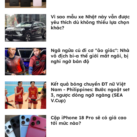
Vì sao mẫu xe Nhật này vẫn được
yêu thích dù không thiếu lựa chọn
khác?
Ngã ngửa cú đi cơ "ảo giác": Nhà
vô địch bi-a thế giới mất ngôi, bị
nghi ngờ bán độ
Kết quả bóng chuyền ĐT nữ Việt
Nam - Philippines: Bước ngoặt set
3, ngược dòng ngỡ ngàng (SEA
V.Cup)
Cặp iPhone 18 Pro sẽ có giá cao
tới mức nào?