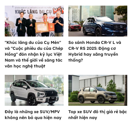
"Khúc lãng du của Cụ Mén"
So sánh Honda CR-V L và
và "Cuộc phiêu du của Chép
CR-V RS 2025: Động cơ
Hồng" đón nhận kỷ lục Việt
Hybrid hay xăng truyền
Nam và thế giới về sáng tác
thống?
văn học nghệ thuật
Đây là những xe SUV/MPV
Top xe SUV đô thị giá rẻ bậc
không nên bỏ qua hiện nay
nhất hiện nay