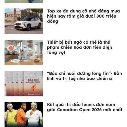
Top xe đa dụng cỡ nhỏ đáng mua
hiện nay tầm giá dưới 800 triệu
đồng
Thiết bị bất ngờ có thể là thủ
phạm khiến hóa đơn tiền điện
tăng vọt
“Báo chí nuôi dưỡng lòng tin”- Bản
lĩnh và trí tuệ nhà báo chiến sĩ
Kết quả thi đấu tennis đơn nam
giải Canadian Open 2026 mới nhất