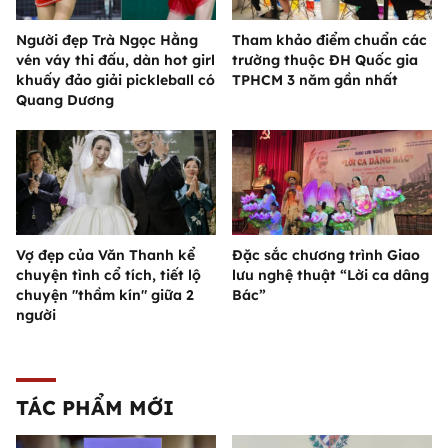
Người đẹp Trà Ngọc Hằng
Tham khảo điểm chuẩn các
vén váy thi đấu, dàn hot girl
trường thuộc ĐH Quốc gia
khuấy đảo giải pickleball có
TPHCM 3 năm gần nhất
Quang Dương
Vợ đẹp của Văn Thanh kể
Đặc sắc chương trình Giao
chuyện tình cổ tích, tiết lộ
lưu nghệ thuật “Lời ca dâng
chuyện "thầm kín" giữa 2
Bác”
người
TÁC PHẨM MỚI