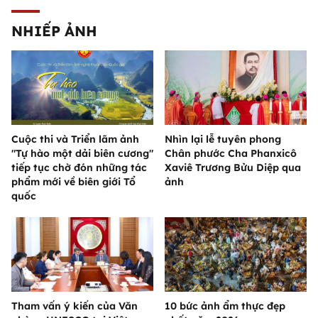
NHIẾP ẢNH
Cuộc thi và Triển lãm ảnh
Nhìn lại lễ tuyên phong
"Tự hào một dải biên cương"
Chân phước Cha Phanxicô
tiếp tục chờ đón những tác
Xaviê Trương Bửu Diệp qua
phẩm mới về biên giới Tổ
ảnh
quốc
Tham vấn ý kiến của Văn
10 bức ảnh ẩm thực đẹp