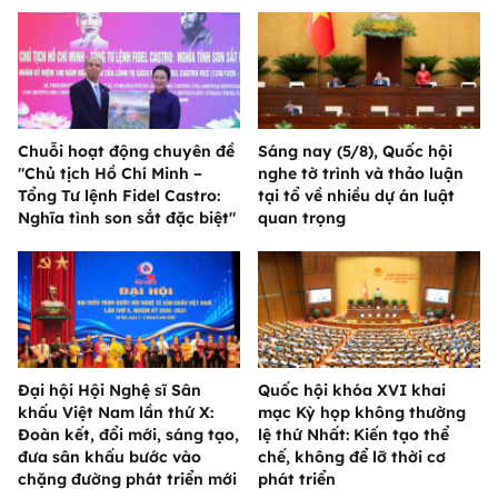
Chuỗi hoạt động chuyên đề
Sáng nay (5/8), Quốc hội
"Chủ tịch Hồ Chí Minh –
nghe tờ trình và thảo luận
Tổng Tư lệnh Fidel Castro:
tại tổ về nhiều dự án luật
Nghĩa tình son sắt đặc biệt"
quan trọng
Đại hội Hội Nghệ sĩ Sân
Quốc hội khóa XVI khai
khấu Việt Nam lần thứ X:
mạc Kỳ họp không thường
Đoàn kết, đổi mới, sáng tạo,
lệ thứ Nhất: Kiến tạo thể
đưa sân khấu bước vào
chế, không để lỡ thời cơ
chặng đường phát triển mới
phát triển