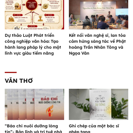
Dự thảo Luật Phát triển
Kết nối văn nghệ sĩ, lan tỏa
công nghiệp văn hóa: Tạo
cảm hứng sáng tác về Phật
hành lang pháp lý cho một
hoàng Trần Nhân Tông và
lĩnh vực giàu tiềm năng
Ngọa Vân
VĂN THƠ
“Báo chí nuôi dưỡng lòng
Ghi chép của một bác sĩ
tin”- Bản lĩnh và trí tuệ nhà
ghép tạng