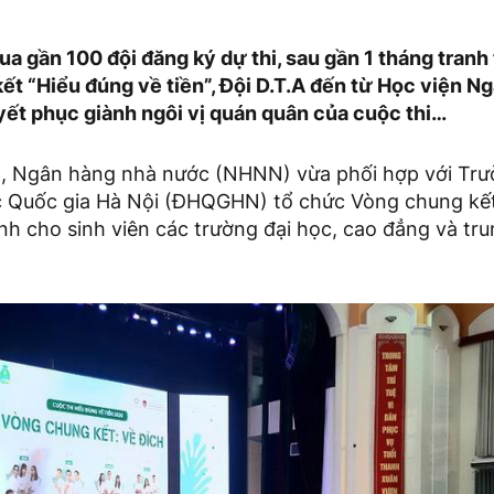
a gần 100 đội đăng ký dự thi, sau gần 1 tháng tranh t
ết “Hiểu đúng về tiền”, Đội D.T.A đến từ Học viện N
yết phục giành ngôi vị quán quân của cuộc thi…
, Ngân hàng nhà nước (NHNN) vừa phối hợp với Trư
ọc Quốc gia Hà Nội (ĐHQGHN) tổ chức Vòng chung kết
nh cho sinh viên các trường đại học, cao đẳng và tr