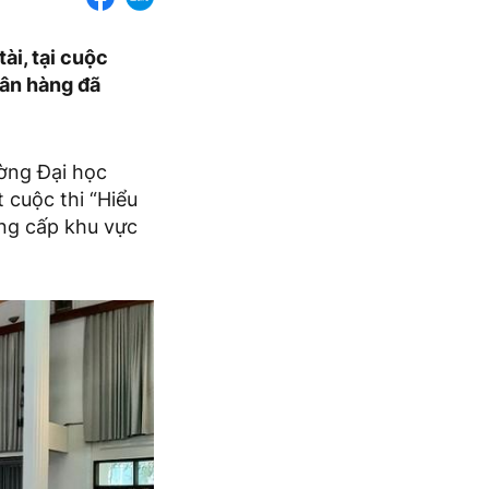
ài, tại cuộc
gân hàng đã
ờng Đại học
 cuộc thi “Hiểu
ung cấp khu vực