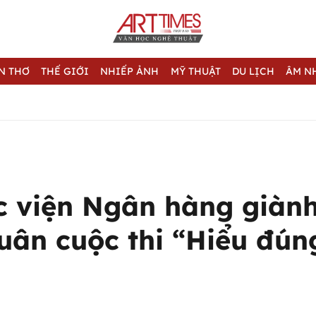
N THƠ
THẾ GIỚI
NHIẾP ẢNH
MỸ THUẬT
DU LỊCH
ÂM N
c viện Ngân hàng giành
uân cuộc thi “Hiểu đún