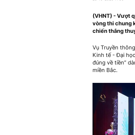
(VHNT) - Vượt qu
vòng thi chung k
chiến thắng thu
Vụ Truyền thông
Kinh tế - Đại h
đúng về tiền” dà
miền Bắc.