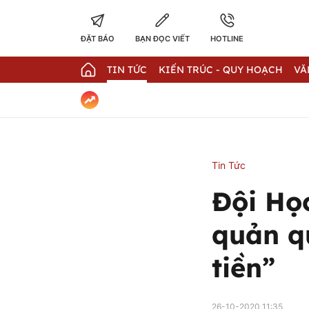
ĐẶT BÁO
BẠN ĐỌC VIẾT
HOTLINE
TIN TỨC
KIẾN TRÚC - QUY HOẠCH
VĂ
Tin Tức
Đội Họ
quản q
tiền”
26-10-2020 11:35