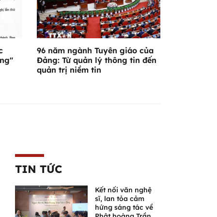
c
96 năm ngành Tuyên giáo của
ơng"
Đảng: Từ quản lý thông tin đến
quản trị niềm tin
TIN TỨC
Kết nối văn nghệ
sĩ, lan tỏa cảm
hứng sáng tác về
Phật hoàng Trần