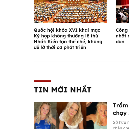
Quốc hội khóa XVI khai mạc
Công 
Kỳ họp không thường lệ thứ
nhất 
Nhất: Kiến tạo thể chế, không
dân
để lỡ thời cơ phát triển
TIN MỚI NHẤT
Trầm 
chạy 
Sở hữu n
chân ch