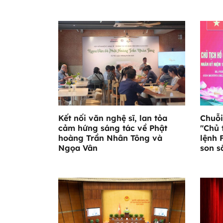
Kết nối văn nghệ sĩ, lan tỏa
Chuỗi
cảm hứng sáng tác về Phật
"Chủ 
hoàng Trần Nhân Tông và
lệnh 
Ngọa Vân
son s