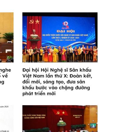
 nghe
Đại hội Hội Nghệ sĩ Sân khấu
ổ về
Việt Nam lần thứ X: Đoàn kết,
ng
đổi mới, sáng tạo, đưa sân
khấu bước vào chặng đường
phát triển mới