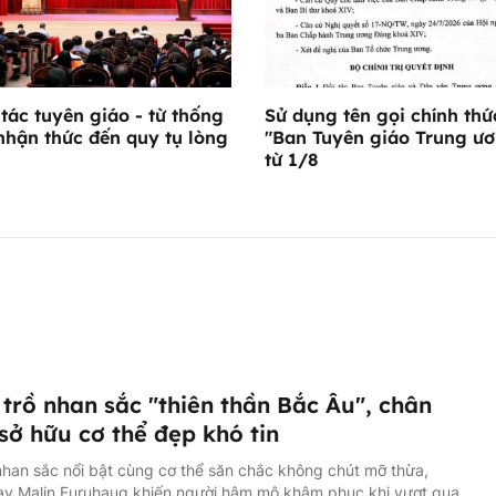
tác tuyên giáo - từ thống
Sử dụng tên gọi chính thứ
nhận thức đến quy tụ lòng
"Ban Tuyên giáo Trung ư
từ 1/8
trồ nhan sắc "thiên thần Bắc Âu", chân
sở hữu cơ thể đẹp khó tin
han sắc nổi bật cùng cơ thể săn chắc không chút mỡ thừa,
ạy Malin Furuhaug khiến người hâm mộ khâm phục khi vượt qua