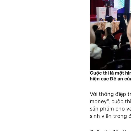
Cuộc thi là một h
hiện các Đề án củ
Với thông điệp t
money”, cuộc thi
sản phẩm cho vay
sinh viên trong đ