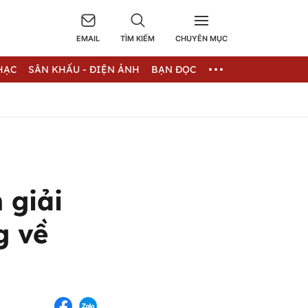
EMAIL
TÌM KIẾM
CHUYÊN MỤC
HẠC
SÂN KHẤU - ĐIỆN ẢNH
BẠN ĐỌC
 giải
g về