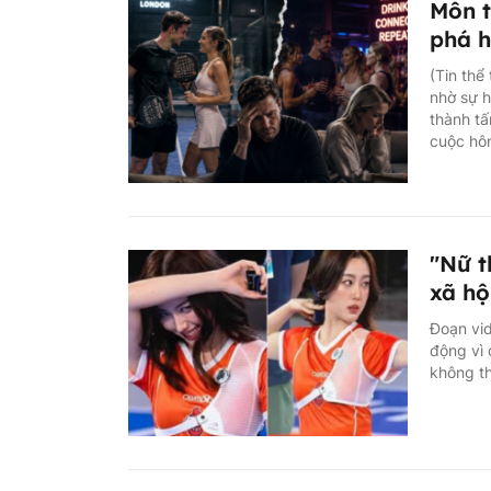
Môn t
phá h
(Tin thể
nhờ sự h
thành tấ
cuộc hôn
"Nữ t
xã hộ
Đoạn vid
động vì 
không th