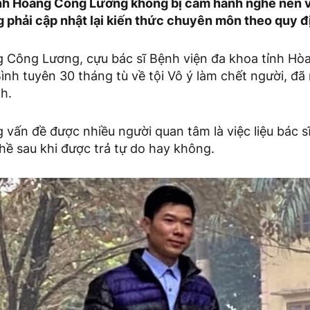
nh Hoàng Công Lương không bị cấm hành nghề nên vẫ
g phải cập nhật lại kiến thức chuyên môn theo quy đ
 Công Lương, cựu bác sĩ Bệnh viện đa khoa tỉnh Hòa 
nh tuyên 30 tháng tù về tội Vô ý làm chết người, đã
nh.
vấn đề được nhiều người quan tâm là việc liệu bác s
hề sau khi được trả tự do hay không.