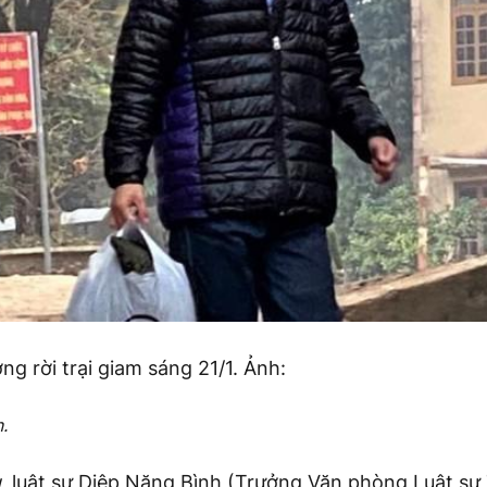
g rời trại giam sáng 21/1. Ảnh:
.
g
, luật sư Diệp Năng Bình (Trưởng Văn phòng Luật sư 