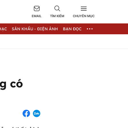
EMAIL
TÌM KIẾM
CHUYÊN MỤC
HẠC
SÂN KHẤU - ĐIỆN ẢNH
BẠN ĐỌC
g có