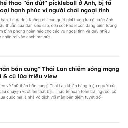
hể thao "ăn đứt" pickleball ở Anh, bị tố
oại hạnh phúc vì người chơi ngoại tình
 thao, tin padel) Không chỉ càn quét giới trung lưu ở nước Anh
ậu thuẫn của dàn siêu sao, cơn sốt Padel còn đang biến tướng
m bình phong hoàn hảo cho các vụ ngoại tình và đẩy nhiều
 nhân rơi vào cảnh rạn nứt.
hần bắn cung" Thái Lan chiếm sóng mạng
i & cú lừa triệu view
eo về "nữ thần bắn cung" Thái Lan khiến hàng triệu người xúc
câu chuyện vượt lên thất bại. Thực tế hoàn toàn trái ngược: cô
ua cuộc mà là nhà vô địch với màn bắn điểm tuyệt đối.