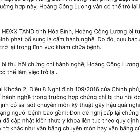
rường hợp này, Hoàng Công Lương vẫn có thể trở lại 
 HĐXX TAND tỉnh Hòa Bình, Hoàng Công Lương bị tu
ình phạt bổ sung là cấm hành nghề. Do đó, cựu bác 
rở lại trong lĩnh vực khám chữa bệnh.
ã bị thu hồi chứng chỉ hành nghề, Hoàng Công Lương
có thể làm việc trở lại.
i Khoản 2, Điều 8 Nghị định 109/2016 của Chính phủ,
ỉ hành nghề trong trường hợp chứng chỉ bị thu hồi d
ịnh có sai sót chuyên môn kỹ thuật gây hậu quả ngh
mạng người bệnh bao gồm: Đơn đề nghị cấp lại chứng
đã cập nhật kiến thức y khoa liên tục theo quy định
y tờ khác như văn bằng chuyên môn hay văn bằng cử