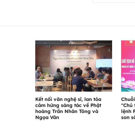
Kết nối văn nghệ sĩ, lan tỏa
Chuỗi
cảm hứng sáng tác về Phật
"Chủ 
hoàng Trần Nhân Tông và
lệnh 
Ngọa Vân
son s