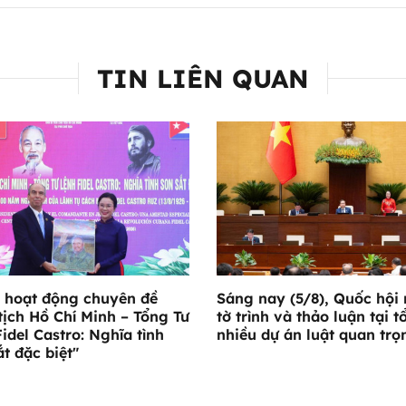
TIN LIÊN QUAN
 hoạt động chuyên đề
Sáng nay (5/8), Quốc hội
tịch Hồ Chí Minh – Tổng Tư
tờ trình và thảo luận tại t
Fidel Castro: Nghĩa tình
nhiều dự án luật quan trọ
ắt đặc biệt"