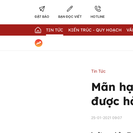
ĐẶT BÁO
BẠN ĐỌC VIẾT
HOTLINE
TIN TỨC
KIẾN TRÚC - QUY HOẠCH
VĂ
Tin Tức
Mãn hạ
được hà
25-01-2021 09:07