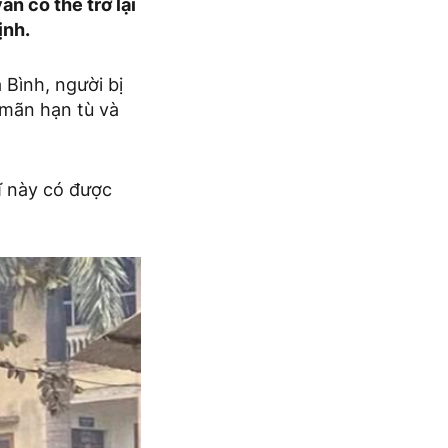
n có thể trở lại
ịnh.
Bình, người bị
 mãn hạn tù và
ĩ này có được