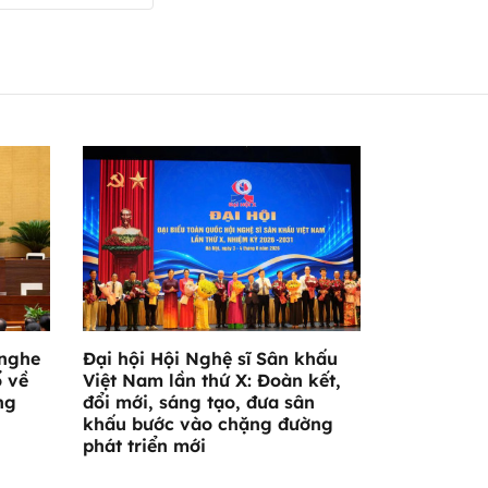
 nghe
Đại hội Hội Nghệ sĩ Sân khấu
ổ về
Việt Nam lần thứ X: Đoàn kết,
ng
đổi mới, sáng tạo, đưa sân
khấu bước vào chặng đường
phát triển mới