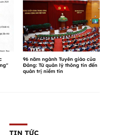
c
96 năm ngành Tuyên giáo của
ơng"
Đảng: Từ quản lý thông tin đến
quản trị niềm tin
TIN TỨC