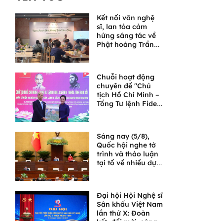
Kết nối văn nghệ
sĩ, lan tỏa cảm
hứng sáng tác về
Phật hoàng Trần
Nhân Tông và
Ngọa Vân
Chuỗi hoạt động
chuyên đề "Chủ
tịch Hồ Chí Minh –
Tổng Tư lệnh Fidel
Castro: Nghĩa tình
son sắt đặc biệt"
Sáng nay (5/8),
Quốc hội nghe tờ
trình và thảo luận
tại tổ về nhiều dự
án luật quan trọng
Đại hội Hội Nghệ sĩ
Sân khấu Việt Nam
lần thứ X: Đoàn