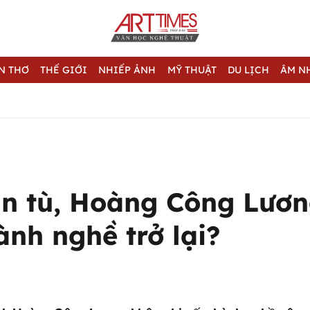
N THƠ
THẾ GIỚI
NHIẾP ẢNH
MỸ THUẬT
DU LỊCH
ÂM N
n tù, Hoàng Công Lươn
nh nghề trở lại?