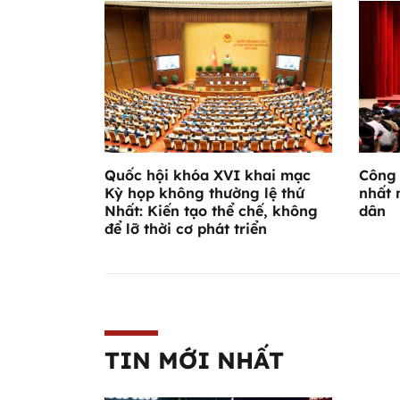
Quốc hội khóa XVI khai mạc
Công 
Kỳ họp không thường lệ thứ
nhất 
Nhất: Kiến tạo thể chế, không
dân
để lỡ thời cơ phát triển
TIN MỚI NHẤT