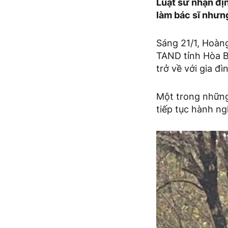
Luật sư nhận đị
làm bác sĩ nhưn
Sáng 21/1, Hoàng
TAND tỉnh Hòa Bì
trở về với gia đì
Một trong những 
tiếp tục hành ng