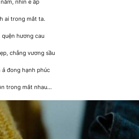
nắm, nhìn e ấp
 ai trong mắt ta.
ắm quện hương cau
ẹp, chẳng vương sầu
m ả đong hạnh phúc
n trong mắt nhau...