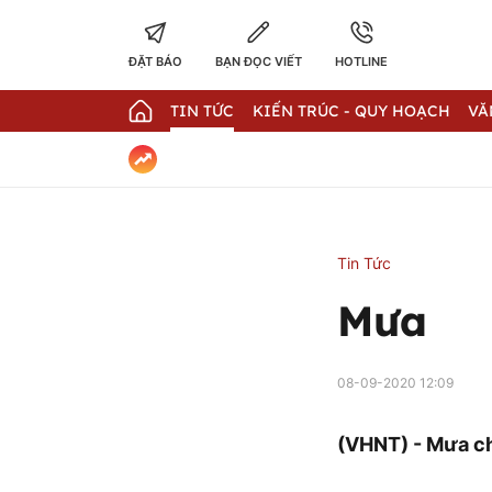
ĐẶT BÁO
BẠN ĐỌC VIẾT
HOTLINE
TIN TỨC
KIẾN TRÚC - QUY HOẠCH
VĂ
Tin Tức
Mưa
08-09-2020 12:09
(VHNT) - Mưa ch