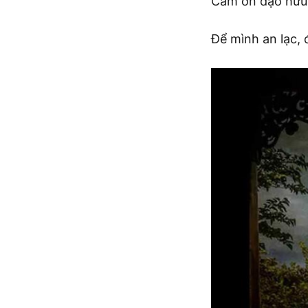
Cám ơn đạo hữu
Để mình an lạc, 