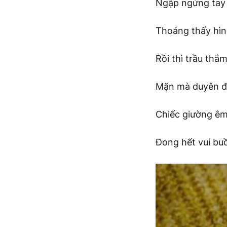
Ngập ngừng tay 
Thoáng thấy hình
Rồi thì trầu th
Mặn mà duyên đ
Chiếc giường ê
Đong hết vui buồ