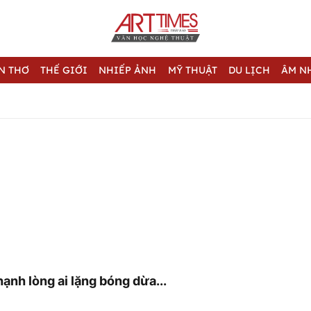
N THƠ
THẾ GIỚI
NHIẾP ẢNH
MỸ THUẬT
DU LỊCH
ÂM N
ạnh lòng ai lặng bóng dừa...