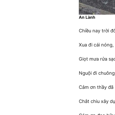
An Lành
Chiều nay trời đ
Xua đi cái nóng,
Giọt mưa rửa sạ
Nguội đi chuông
Cảm ơn thầy đã
Chắt chiu xây dự