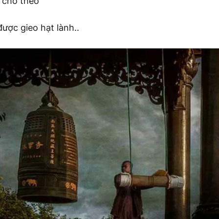
 cho theo
được gieo hạt lành..