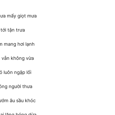
 ưa mấy giọt mưa
tới tận trưa
m mang hơi lạnh
y vẫn không vừa
 luôn ngập lối
bóng người thưa
ướm âu sầu khóc
i lặng bóng dừa...