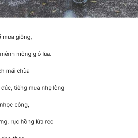
ổ mưa giông,
 mênh mông gió lùa.
ch mái chùa
 đúc, tiếng mưa nhẹ lòng
 nhọc công,
ng, rực hồng lửa reo