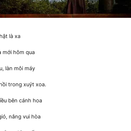
hật là xa
à mới hôm qua
u, làn môi máy
hồi trong xuýt xoa.
iều bên cánh hoa
ió, nắng vui hòa