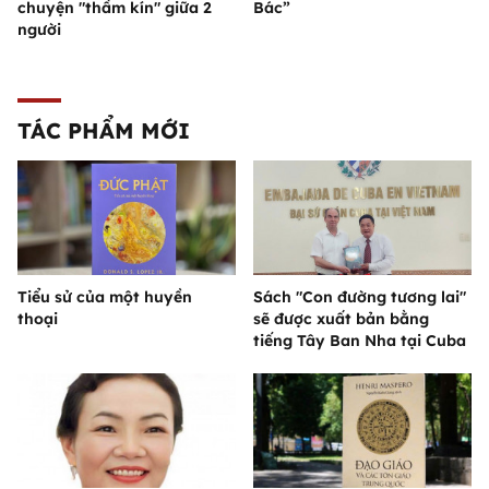
chuyện "thầm kín" giữa 2
Bác”
người
TÁC PHẨM MỚI
Tiểu sử của một huyền
Sách "Con đường tương lai"
thoại
sẽ được xuất bản bằng
tiếng Tây Ban Nha tại Cuba