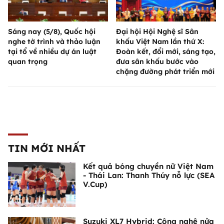
Sáng nay (5/8), Quốc hội
Đại hội Hội Nghệ sĩ Sân
nghe tờ trình và thảo luận
khấu Việt Nam lần thứ X:
tại tổ về nhiều dự án luật
Đoàn kết, đổi mới, sáng tạo,
quan trọng
đưa sân khấu bước vào
chặng đường phát triển mới
TIN MỚI NHẤT
Kết quả bóng chuyền nữ Việt Nam
- Thái Lan: Thanh Thúy nỗ lực (SEA
V.Cup)
Suzuki XL7 Hybrid: Công nghệ nửa