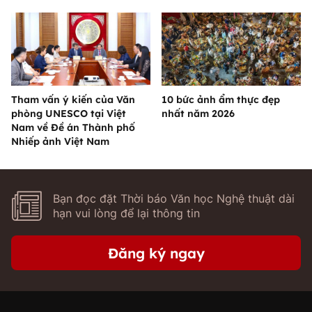
Tham vấn ý kiến của Văn
10 bức ảnh ẩm thực đẹp
phòng UNESCO tại Việt
nhất năm 2026
Nam về Đề án Thành phố
Nhiếp ảnh Việt Nam
Bạn đọc đặt Thời báo Văn học Nghệ thuật dài
hạn vui lòng để lại thông tin
Đăng ký ngay