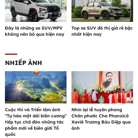
Đây là những xe SUV/MPV
Top xe SUV đô thị giá rẻ bậc
không nên bỏ qua hiện nay
nhất hiện nay
NHIẾP ẢNH
Cuộc thi và Triển lãm ảnh
Nhìn lại lễ tuyên phong
"Tự hào một dải biên cương"
Chân phước Cha Phanxicô
tiếp tục chờ đón những tác
Xaviê Trương Bửu Diệp qua
phẩm mới về biên giới Tổ
ảnh
quốc