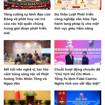
Tăng cường sự lãnh đạo của
Dự thảo Luật Phát triển
Đảng và phát huy vai trò
công nghiệp văn hóa: Tạo
của các hội quần chúng
hành lang pháp lý cho một
trong giai đoạn phát triển
lĩnh vực giàu tiềm năng
mới
Kết nối văn nghệ sĩ, lan tỏa
Chuỗi hoạt động chuyên đề
cảm hứng sáng tác về Phật
"Chủ tịch Hồ Chí Minh –
hoàng Trần Nhân Tông và
Tổng Tư lệnh Fidel Castro:
Ngọa Vân
Nghĩa tình son sắt đặc biệt"