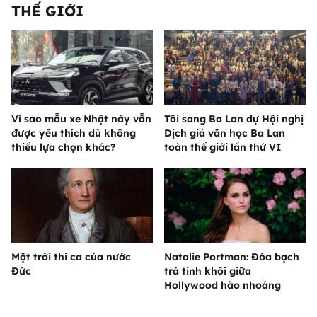
THẾ GIỚI
Vì sao mẫu xe Nhật này vẫn
Tôi sang Ba Lan dự Hội nghị
được yêu thích dù không
Dịch giả văn học Ba Lan
thiếu lựa chọn khác?
toàn thế giới lần thứ VI
Mặt trời thi ca của nước
Natalie Portman: Đóa bạch
Đức
trà tinh khôi giữa
Hollywood hào nhoáng