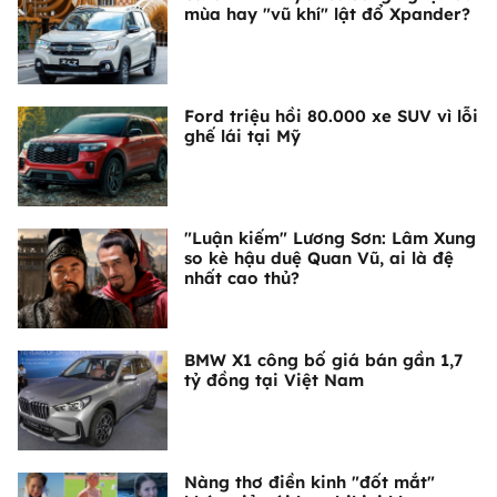
mùa hay "vũ khí" lật đổ Xpander?
Ford triệu hồi 80.000 xe SUV vì lỗi
ghế lái tại Mỹ
"Luận kiếm" Lương Sơn: Lâm Xung
so kè hậu duệ Quan Vũ, ai là đệ
nhất cao thủ?
BMW X1 công bố giá bán gần 1,7
tỷ đồng tại Việt Nam
Nàng thơ điền kinh "đốt mắt"