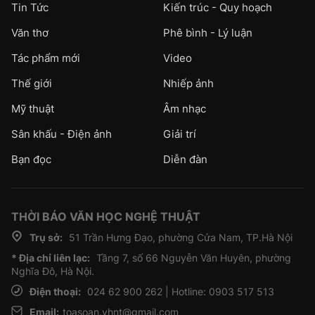
Tin Tức
Kiến trúc - Quy hoạch
Văn thơ
Phê bình - Lý luận
Tác phẩm mới
Video
Thế giới
Nhiếp ảnh
Mỹ thuật
Âm nhạc
Sân khấu - Điện ảnh
Giải trí
Bạn đọc
Diễn đàn
THỜI BÁO VĂN HỌC NGHỆ THUẬT
Trụ sở:
51 Trần Hưng Đạo, phường Cửa Nam, TP.Hà Nội
* Địa chỉ liên lạc:
Tầng 7, số 66 Nguyễn Văn Huyên, phường
Nghĩa Đô, Hà Nội.
Điện thoại:
024 62 900 262 | Hotline: 0903 517 513
Email:
toasoan.vhnt@gmail.com