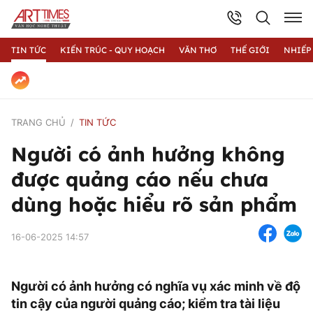
TIN TỨC
KIẾN TRÚC - QUY HOẠCH
VĂN THƠ
THẾ GIỚI
NHIẾP
TRANG CHỦ
TIN TỨC
Người có ảnh hưởng không
được quảng cáo nếu chưa
dùng hoặc hiểu rõ sản phẩm
16-06-2025 14:57
Người có ảnh hưởng có nghĩa vụ xác minh về độ
tin cậy của người quảng cáo; kiểm tra tài liệu