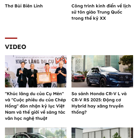
Thơ Bùi Biên Linh
Công trình kinh điển về lịch
sử tôn giáo Trung Quốc
trong thế kỷ XX
VIDEO
"Khúc lãng du của Cụ Mén"
So sánh Honda CR-V L và
và "Cuộc phiêu du của Chép
CR-V RS 2025: Động cơ
Hồng" đón nhận kỷ lục Việt
Hybrid hay xăng truyền
Nam và thế giới về sáng tác
thống?
văn học nghệ thuật