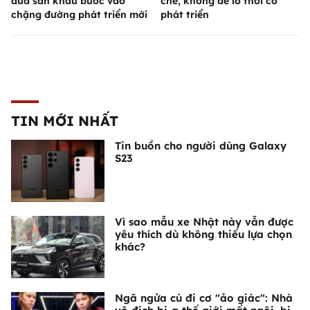
đưa sân khấu bước vào
chế, không để lỡ thời cơ
chặng đường phát triển mới
phát triển
TIN MỚI NHẤT
Tin buồn cho người dùng Galaxy
S23
Vì sao mẫu xe Nhật này vẫn được
yêu thích dù không thiếu lựa chọn
khác?
Ngã ngửa cú đi cơ "ảo giác": Nhà