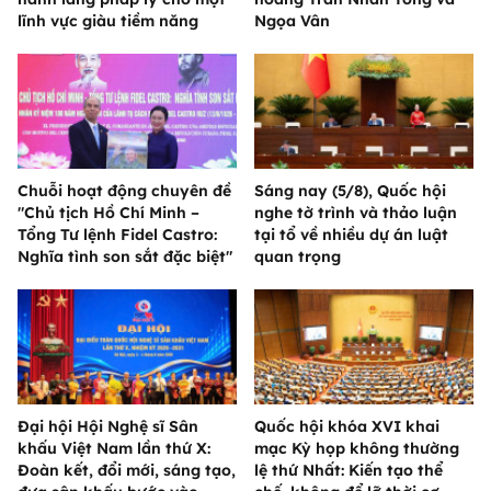
lĩnh vực giàu tiềm năng
Ngọa Vân
Chuỗi hoạt động chuyên đề
Sáng nay (5/8), Quốc hội
"Chủ tịch Hồ Chí Minh –
nghe tờ trình và thảo luận
Tổng Tư lệnh Fidel Castro:
tại tổ về nhiều dự án luật
Nghĩa tình son sắt đặc biệt"
quan trọng
Đại hội Hội Nghệ sĩ Sân
Quốc hội khóa XVI khai
khấu Việt Nam lần thứ X:
mạc Kỳ họp không thường
Đoàn kết, đổi mới, sáng tạo,
lệ thứ Nhất: Kiến tạo thể