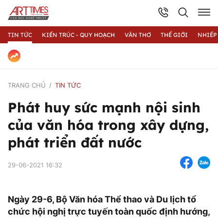
TIN TỨC
KIẾN TRÚC - QUY HOẠCH
VĂN THƠ
THẾ GIỚI
NHIẾP
TRANG CHỦ
TIN TỨC
Phát huy sức mạnh nội sinh
của văn hóa trong xây dựng,
phát triển đất nước
29-06-2021 16:32
Ngày 29-6, Bộ Văn hóa Thể thao và Du lịch tổ
chức hội nghị trực tuyến toàn quốc định hướng,