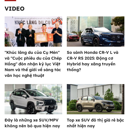
VIDEO
"Khúc lãng du của Cụ Mén"
So sánh Honda CR-V L và
và "Cuộc phiêu du của Chép
CR-V RS 2025: Động cơ
Hồng" đón nhận kỷ lục Việt
Hybrid hay xăng truyền
Nam và thế giới về sáng tác
thống?
văn học nghệ thuật
Đây là những xe SUV/MPV
Top xe SUV đô thị giá rẻ bậc
không nên bỏ qua hiện nay
nhất hiện nay