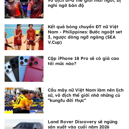
vô địch bi-a thế giới mất ngôi, bị
nghi ngờ bán độ
Kết quả bóng chuyền ĐT nữ Việt
Nam - Philippines: Bước ngoặt set
3, ngược dòng ngỡ ngàng (SEA
V.Cup)
Cặp iPhone 18 Pro sẽ có giá cao
tới mức nào?
Cầu mây nữ Việt Nam làm nên lịch
sử, vô địch thế giới nhờ những cú
“kungfu đời thực”
Land Rover Discovery sẽ ngừng
sản xuất vào cuối năm 2026