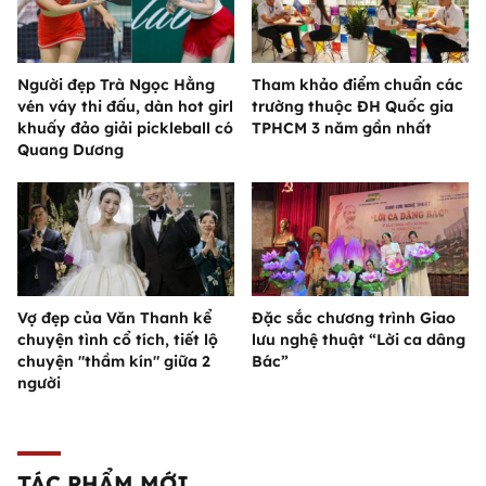
Người đẹp Trà Ngọc Hằng
Tham khảo điểm chuẩn các
vén váy thi đấu, dàn hot girl
trường thuộc ĐH Quốc gia
khuấy đảo giải pickleball có
TPHCM 3 năm gần nhất
Quang Dương
Vợ đẹp của Văn Thanh kể
Đặc sắc chương trình Giao
chuyện tình cổ tích, tiết lộ
lưu nghệ thuật “Lời ca dâng
chuyện "thầm kín" giữa 2
Bác”
người
TÁC PHẨM MỚI