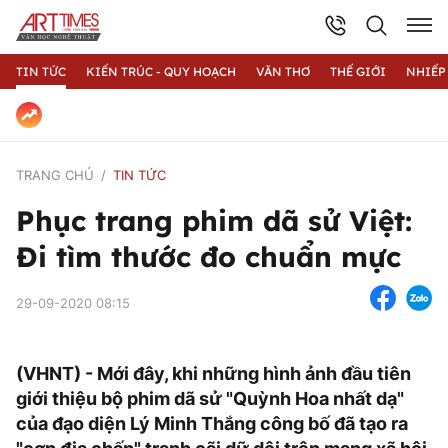
TIN TỨC
KIẾN TRÚC - QUY HOẠCH
VĂN THƠ
THẾ GIỚI
NHIẾP
TRANG CHỦ
TIN TỨC
Phục trang phim dã sử Việt:
Đi tìm thước đo chuẩn mực
29-09-2020 08:15
(VHNT) - Mới đây, khi những hình ảnh đầu tiên
giới thiệu bộ phim dã sử "Quỳnh Hoa nhất dạ"
của đạo diện Lý Minh Thắng công bố đã tạo ra