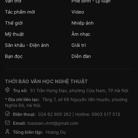
Văn thơ
Phê bình - Lý luận
Tác phẩm mới
Video
Thế giới
Nhiếp ảnh
Mỹ thuật
Âm nhạc
Sân khấu - Điện ảnh
Giải trí
Bạn đọc
Diễn đàn
THỜI BÁO VĂN HỌC NGHỆ THUẬT
Trụ sở:
51 Trần Hưng Đạo, phường Cửa Nam, TP.Hà Nội
* Địa chỉ liên lạc:
Tầng 7, số 66 Nguyễn Văn Huyên, phường
Nghĩa Đô, Hà Nội.
Điện thoại:
024 62 900 262 | Hotline: 0903 517 513
Email:
toasoan.vhnt@gmail.com
Tổng biên tập:
Hoàng Dự