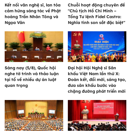
Kết nối văn nghệ sĩ, lan tỏa
Chuỗi hoạt động chuyên đề
cảm hứng sáng tác về Phật
"Chủ tịch Hồ Chí Minh –
hoàng Trần Nhân Tông và
Tổng Tư lệnh Fidel Castro:
Ngọa Vân
Nghĩa tình son sắt đặc biệt"
Sáng nay (5/8), Quốc hội
Đại hội Hội Nghệ sĩ Sân
nghe tờ trình và thảo luận
khấu Việt Nam lần thứ X:
tại tổ về nhiều dự án luật
Đoàn kết, đổi mới, sáng tạo,
quan trọng
đưa sân khấu bước vào
chặng đường phát triển mới