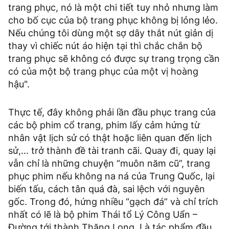
trang phục, nó là một chi tiết tuy nhỏ nhưng làm
cho bố cục của bộ trang phục không bị lỏng lẻo.
Nếu chúng tôi dùng một sợ dây thắt nút giản dị
thay vì chiếc nút áo hiện tại thì chắc chắn bộ
trang phục sẽ không có được sự trang trọng cần
có của một bộ trang phục của một vị hoàng
hậu".
Thực tế, đây không phải lần đầu phục trang của
các bộ phim cổ trang, phim lấy cảm hứng từ
nhân vật lịch sử có thật hoặc liên quan đến lịch
sử,... trở thành đề tài tranh cãi. Quay đi, quay lại
vẫn chỉ là những chuyện “muôn năm cũ”, trang
phục phim nếu không na ná của Trung Quốc, lại
biến tấu, cách tân quá đà, sai lệch với nguyên
gốc. Trong đó, hứng nhiều “gạch đá” và chỉ trích
nhất có lẽ là bộ phim Thái tổ Lý Công Uẩn –
Đường tới thành Thăng Long. Là tác phẩm đầu