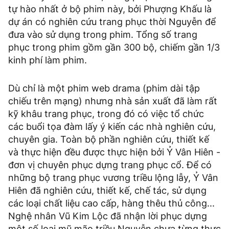
tự hào nhất ở bộ phim này, bởi Phượng Khấu là
dự án có nghiên cứu trang phục thời Nguyễn để
đưa vào sử dụng trong phim. Tổng số trang
phục trong phim gồm gần 300 bộ, chiếm gần 1/3
kinh phí làm phim.
Dù chỉ là một phim web drama (phim dài tập
chiếu trên mạng) nhưng nhà sản xuất đã làm rất
kỹ khâu trang phục, trong đó có việc tổ chức
các buổi tọa đàm lấy ý kiến các nhà nghiên cứu,
chuyên gia. Toàn bộ phần nghiên cứu, thiết kế
và thực hiện đều được thực hiện bởi Ỷ Vân Hiên -
đơn vị chuyên phục dựng trang phục cổ. Để có
những bộ trang phục vương triều lộng lẫy, Ỷ Vân
Hiên đã nghiên cứu, thiết kế, chế tác, sử dụng
các loại chất liệu cao cấp, hàng thêu thủ công...
Nghệ nhân Vũ Kim Lộc đã nhận lời phục dựng
một số loại mũ mão triều Nguyễn chưa từng thực