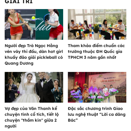
GIẢI TRÍ
Người đẹp Trà Ngọc Hằng
Tham khảo điểm chuẩn các
vén váy thi đấu, dàn hot girl
trường thuộc ĐH Quốc gia
khuấy đảo giải pickleball có
TPHCM 3 năm gần nhất
Quang Dương
Vợ đẹp của Văn Thanh kể
Đặc sắc chương trình Giao
chuyện tình cổ tích, tiết lộ
lưu nghệ thuật “Lời ca dâng
chuyện "thầm kín" giữa 2
Bác”
người