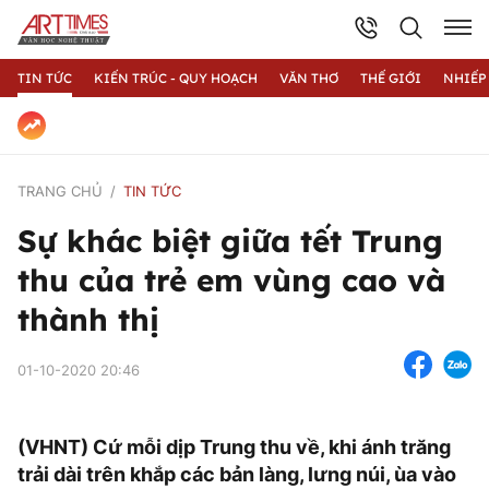
TIN TỨC
KIẾN TRÚC - QUY HOẠCH
VĂN THƠ
THẾ GIỚI
NHIẾP
TRANG CHỦ
TIN TỨC
Sự khác biệt giữa tết Trung
thu của trẻ em vùng cao và
thành thị
01-10-2020 20:46
(VHNT) Cứ mỗi dịp Trung thu về, khi ánh trăng
trải dài trên khắp các bản làng, lưng núi, ùa vào