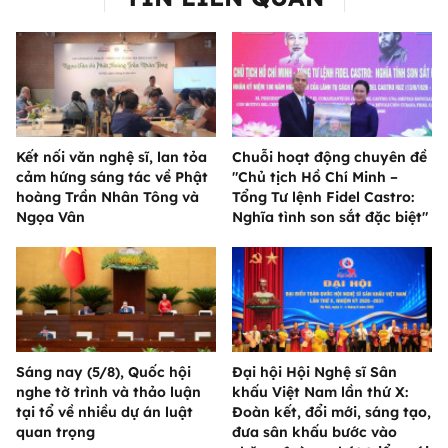
Kết nối văn nghệ sĩ, lan tỏa
Chuỗi hoạt động chuyên đề
cảm hứng sáng tác về Phật
"Chủ tịch Hồ Chí Minh –
hoàng Trần Nhân Tông và
Tổng Tư lệnh Fidel Castro:
Ngọa Vân
Nghĩa tình son sắt đặc biệt"
Sáng nay (5/8), Quốc hội
Đại hội Hội Nghệ sĩ Sân
nghe tờ trình và thảo luận
khấu Việt Nam lần thứ X:
tại tổ về nhiều dự án luật
Đoàn kết, đổi mới, sáng tạo,
quan trọng
đưa sân khấu bước vào