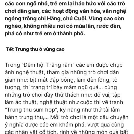
các con ngõ nhỏ, trẻ em lại háo hức với các trò
chơi dân gian, các hoạt động văn hóa, văn nghệ
ngóng trông chị Hằng, chú Cuội. Vùng cao còn
nghèo, không nhiều nơi có múa lân, rước đèn,
phá cỗ như trẻ em ở thành phố.
Tết Trung thu ở vùng cao
Trong "Đêm hội Trăng rằm" các em được chụp
ảnh nghệ thuật, tham gia những trò chơi dân
gian như: bịt mắt đập bóng, làm đèn lồng, tô
tượng, thi trang trí bày mâm ngũ quả… cùng
những trò chơi đầy thử thách như: đố vui, tập
làm ảo thuật, nghệ thuật như cuộc thi vẽ tranh
"Trung thu sum họp", kỹ năng như thử tài làm
bánh trung thu,… Mỗi trò chơi là một câu chuyện
ý nghĩa được các em khám phá, vượt qua cùng
các nhân vật cổ tích, rinh về những món quà bất