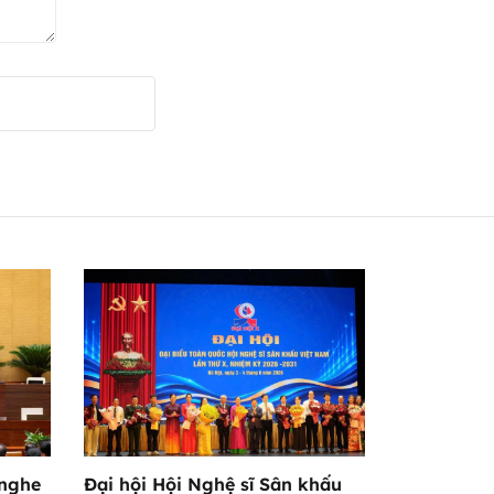
 nghe
Đại hội Hội Nghệ sĩ Sân khấu