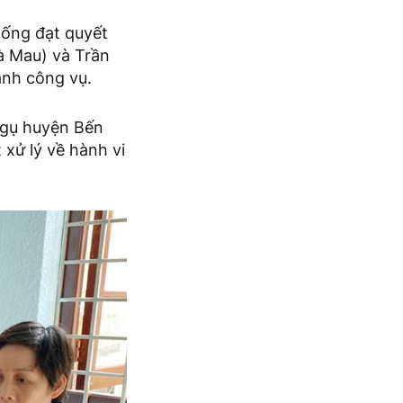
tống đạt quyết
à Mau) và Trần
ành công vụ.
 ngụ huyện Bến
xử lý về hành vi