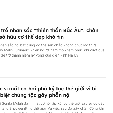
trồ nhan sắc "thiên thần Bắc Âu", chân
sở hữu cơ thể đẹp khó tin
han sắc nổi bật cùng cơ thể săn chắc không chút mỡ thừa,
ạy Malin Furuhaug khiến người hâm mộ khâm phục khi vượt qua
 để trở thành niềm hy vọng của điền kinh Na Uy.
c sĩ mất cơ hội phá kỷ lục thế giới vì bị
biệt chủng tộc gây phẫn nộ
ĩ Sonita Muluh đánh mất cơ hội lập kỷ lục thế giới sau sự cố gây
i tại giải powerlifting thế giới. Vụ việc sau đó gây chấn động khi