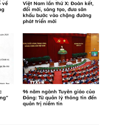
ổ về
Việt Nam lần thứ X: Đoàn kết,
ng
đổi mới, sáng tạo, đưa sân
khấu bước vào chặng đường
phát triển mới
c
96 năm ngành Tuyên giáo của
ơng"
Đảng: Từ quản lý thông tin đến
quản trị niềm tin