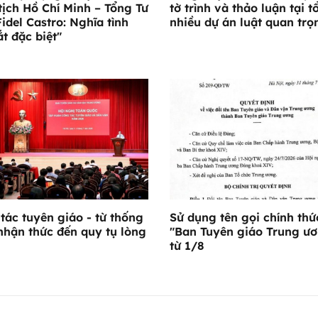
tịch Hồ Chí Minh – Tổng Tư
tờ trình và thảo luận tại t
Fidel Castro: Nghĩa tình
nhiều dự án luật quan trọ
ắt đặc biệt"
tác tuyên giáo - từ thống
Sử dụng tên gọi chính thứ
nhận thức đến quy tụ lòng
"Ban Tuyên giáo Trung ư
từ 1/8