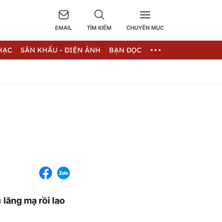
EMAIL
TÌM KIẾM
CHUYÊN MỤC
HẠC
SÂN KHẤU - ĐIỆN ẢNH
BẠN ĐỌC
lăng mạ rồi lao