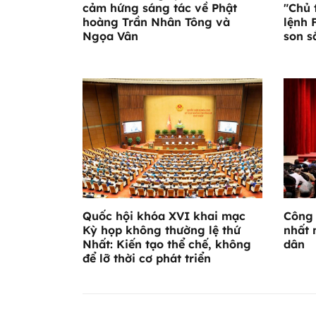
cảm hứng sáng tác về Phật
"Chủ 
hoàng Trần Nhân Tông và
lệnh 
Ngọa Vân
son s
Quốc hội khóa XVI khai mạc
Công 
Kỳ họp không thường lệ thứ
nhất 
Nhất: Kiến tạo thể chế, không
dân
để lỡ thời cơ phát triển