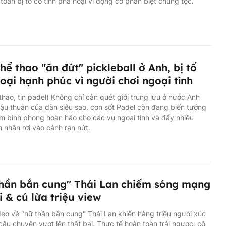
n toàn bị tố cố tình phá hoại vì động cơ phân biệt chủng tộc.
hể thao "ăn đứt" pickleball ở Anh, bị tố
oại hạnh phúc vì người chơi ngoại tình
 thao, tin padel) Không chỉ càn quét giới trung lưu ở nước Anh
ậu thuẫn của dàn siêu sao, cơn sốt Padel còn đang biến tướng
m bình phong hoàn hảo cho các vụ ngoại tình và đẩy nhiều
 nhân rơi vào cảnh rạn nứt.
hần bắn cung" Thái Lan chiếm sóng mạng
i & cú lừa triệu view
eo về "nữ thần bắn cung" Thái Lan khiến hàng triệu người xúc
câu chuyện vượt lên thất bại. Thực tế hoàn toàn trái ngược: cô