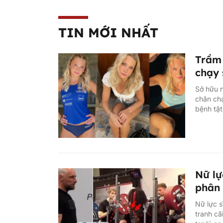
TIN MỚI NHẤT
Trầm 
chạy 
Sở hữu n
chân ch
bệnh tật
Nữ lự
phân 
Nữ lực s
tranh cã