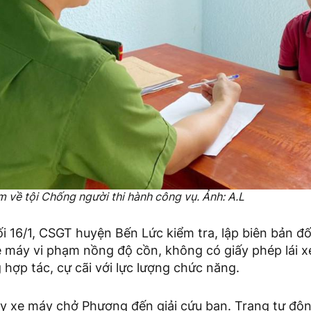
 về tội Chống người thi hành công vụ. Ảnh: A.L
i 16/1, CSGT huyện Bến Lức kiểm tra, lập biên bản đố
 máy vi phạm nồng độ cồn, không có giấy phép lái xe
hợp tác, cự cãi với lực lượng chức năng.
ạy xe máy chở Phương đến giải cứu bạn. Trang tự độn