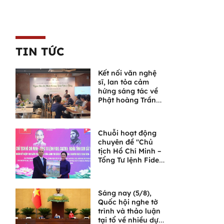
TIN TỨC
Kết nối văn nghệ
sĩ, lan tỏa cảm
hứng sáng tác về
Phật hoàng Trần
Nhân Tông và
Ngọa Vân
Chuỗi hoạt động
chuyên đề "Chủ
tịch Hồ Chí Minh –
Tổng Tư lệnh Fidel
Castro: Nghĩa tình
son sắt đặc biệt"
Sáng nay (5/8),
Quốc hội nghe tờ
trình và thảo luận
tại tổ về nhiều dự