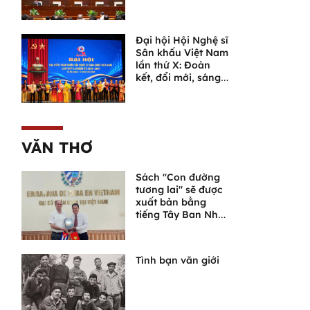
án luật quan trọng
Đại hội Hội Nghệ sĩ
Sân khấu Việt Nam
lần thứ X: Đoàn
kết, đổi mới, sáng
tạo, đưa sân khấu
bước vào chặng
đường phát triển
mới
VĂN THƠ
Sách "Con đường
tương lai" sẽ được
xuất bản bằng
tiếng Tây Ban Nha
tại Cuba
Tình bạn văn giới