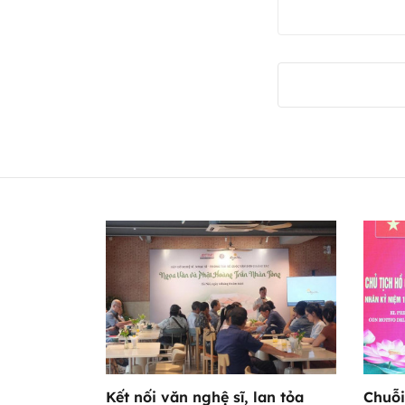
Kết nối văn nghệ sĩ, lan tỏa
Chuỗi