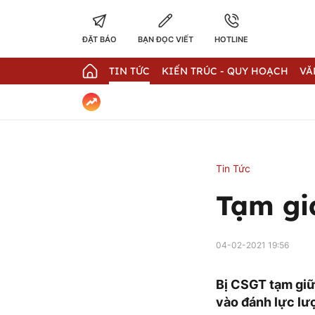
ĐẶT BÁO
BẠN ĐỌC VIẾT
HOTLINE
TIN TỨC
KIẾN TRÚC - QUY HOẠCH
VĂ
Tin Tức
Tạm gi
04-02-2021 19:56
Bị CSGT tạm giữ 
vào đánh lực lư