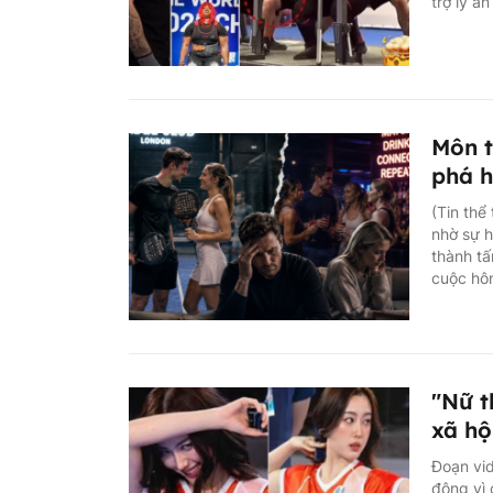
trợ lý a
Môn t
phá h
(Tin thể
nhờ sự h
thành tấ
cuộc hôn
"Nữ t
xã hộ
Đoạn vid
động vì 