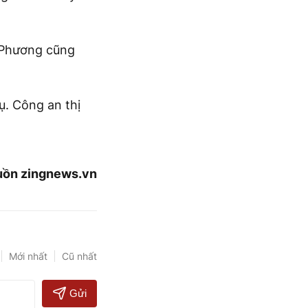
. Phương cũng
ụ. Công an thị
ồn zingnews.vn
Mới nhất
Cũ nhất
Gửi