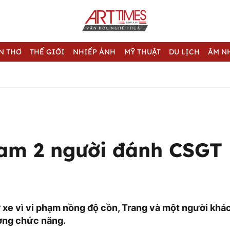
N THƠ
THẾ GIỚI
NHIẾP ẢNH
MỸ THUẬT
DU LỊCH
ÂM N
am 2 người đánh CSGT
xe vì vi phạm nồng độ cồn, Trang và một người khác 
ợng chức năng.