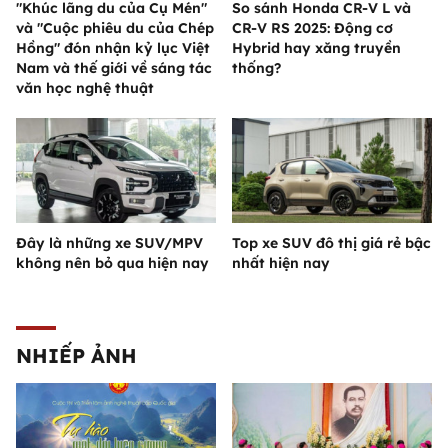
"Khúc lãng du của Cụ Mén"
So sánh Honda CR-V L và
và "Cuộc phiêu du của Chép
CR-V RS 2025: Động cơ
Hồng" đón nhận kỷ lục Việt
Hybrid hay xăng truyền
Nam và thế giới về sáng tác
thống?
văn học nghệ thuật
Đây là những xe SUV/MPV
Top xe SUV đô thị giá rẻ bậc
không nên bỏ qua hiện nay
nhất hiện nay
NHIẾP ẢNH