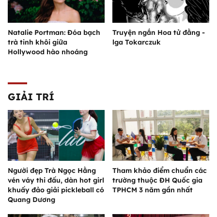
Natalie Portman: Đóa bạch
Truyện ngắn Hoa tử đằng -
trà tinh khôi giữa
lga Tokarczuk
Hollywood hào nhoáng
GIẢI TRÍ
Người đẹp Trà Ngọc Hằng
Tham khảo điểm chuẩn các
vén váy thi đấu, dàn hot girl
trường thuộc ĐH Quốc gia
khuấy đảo giải pickleball có
TPHCM 3 năm gần nhất
Quang Dương