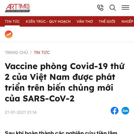
TIN TỨC
KIẾN TRÚC - QUY HOẠCH
VĂN THƠ
THẾ GIỚI
NHIẾP
TRANG CHỦ
TIN TỨC
Vaccine phòng Covid-19 thứ
2 của Việt Nam được phát
triển trên biến chủng mới
của SARS-CoV-2
21-01-2021 21:14
Sau khi hoàn thành các nghiên cứu tiền lâm