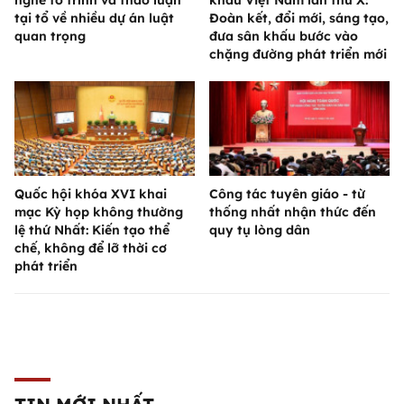
nghe tờ trình và thảo luận
khấu Việt Nam lần thứ X:
tại tổ về nhiều dự án luật
Đoàn kết, đổi mới, sáng tạo,
quan trọng
đưa sân khấu bước vào
chặng đường phát triển mới
Quốc hội khóa XVI khai
Công tác tuyên giáo - từ
mạc Kỳ họp không thường
thống nhất nhận thức đến
lệ thứ Nhất: Kiến tạo thể
quy tụ lòng dân
chế, không để lỡ thời cơ
phát triển