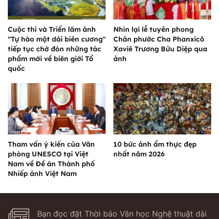
Cuộc thi và Triển lãm ảnh
Nhìn lại lễ tuyên phong
"Tự hào một dải biên cương"
Chân phước Cha Phanxicô
tiếp tục chờ đón những tác
Xaviê Trương Bửu Diệp qua
phẩm mới về biên giới Tổ
ảnh
quốc
Tham vấn ý kiến của Văn
10 bức ảnh ẩm thực đẹp
phòng UNESCO tại Việt
nhất năm 2026
Nam về Đề án Thành phố
Nhiếp ảnh Việt Nam
Bạn đọc đặt Thời báo Văn học Nghệ thuật dài