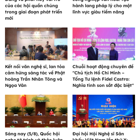
của các hội quần chúng
hành lang pháp lý cho một
trong giai đoạn phát triển
lĩnh vực giàu tiềm năng
mới
Kết nối văn nghệ sĩ, lan tỏa
Chuỗi hoạt động chuyên đề
cảm hứng sáng tác về Phật
"Chủ tịch Hồ Chí Minh –
hoàng Trần Nhân Tông và
Tổng Tư lệnh Fidel Castro:
Ngọa Vân
Nghĩa tình son sắt đặc biệt"
Sáng nay (5/8), Quốc hội
Đại hội Hội Nghệ sĩ Sân