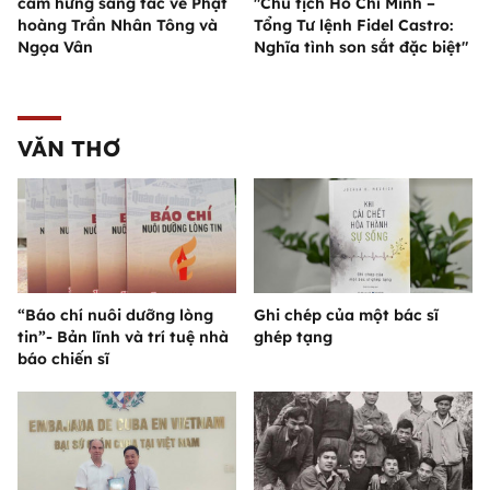
cảm hứng sáng tác về Phật
"Chủ tịch Hồ Chí Minh –
hoàng Trần Nhân Tông và
Tổng Tư lệnh Fidel Castro:
Ngọa Vân
Nghĩa tình son sắt đặc biệt"
VĂN THƠ
“Báo chí nuôi dưỡng lòng
Ghi chép của một bác sĩ
tin”- Bản lĩnh và trí tuệ nhà
ghép tạng
báo chiến sĩ