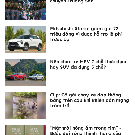
chuyện Trường Sơn
Mitsubishi Xforce giảm giá 72
triệu đồng vì được hỗ trợ lệ phí
trước bạ
Nên chọn xe MPV 7 chỗ thực dụng
hay SUV đa dụng 5 chỗ?
Clip: Cô gái chạy xe đạp thăng
bằng trên cầu khỉ khiến dân mạng
trầm trồ
“Mặt trời nồng ấm trong tim” -
Bước dài rộng thênh thang của