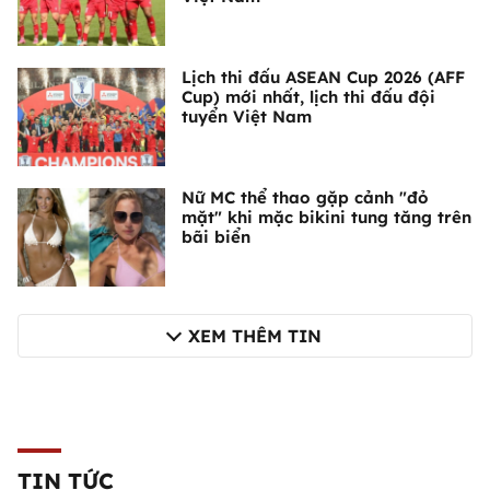
Lịch thi đấu ASEAN Cup 2026 (AFF
Cup) mới nhất, lịch thi đấu đội
tuyển Việt Nam
Nữ MC thể thao gặp cảnh "đỏ
mặt" khi mặc bikini tung tăng trên
bãi biển
XEM THÊM TIN
TIN TỨC