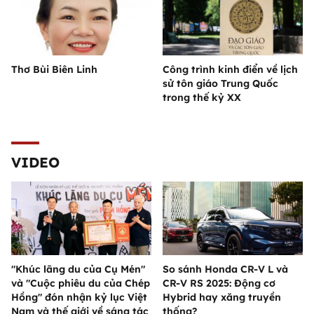
Thơ Bùi Biên Linh
Công trình kinh điển về lịch
sử tôn giáo Trung Quốc
trong thế kỷ XX
VIDEO
"Khúc lãng du của Cụ Mén"
So sánh Honda CR-V L và
và "Cuộc phiêu du của Chép
CR-V RS 2025: Động cơ
Hồng" đón nhận kỷ lục Việt
Hybrid hay xăng truyền
Nam và thế giới về sáng tác
thống?