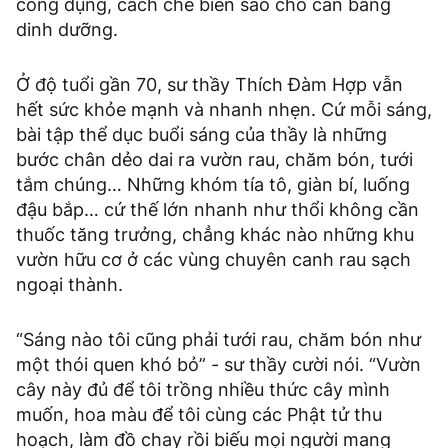
công dụng, cách chế biến sao cho cân bằng
dinh dưỡng.
Ở độ tuổi gần 70, sư thầy Thích Đàm Hợp vẫn
hết sức khỏe mạnh và nhanh nhẹn. Cứ mỗi sáng,
bài tập thể dục buổi sáng của thầy là những
bước chân dẻo dai ra vườn rau, chăm bón, tưới
tắm chúng… Những khóm tía tô, giàn bí, luống
đậu bắp… cứ thế lớn nhanh như thổi không cần
thuốc tăng trưởng, chẳng khác nào những khu
vườn hữu cơ ở các vùng chuyên canh rau sạch
ngoại thành.
“Sáng nào tôi cũng phải tưới rau, chăm bón như
một thói quen khó bỏ” - sư thầy cười nói. “Vườn
cây này đủ để tôi trồng nhiều thức cây mình
muốn, hoa màu để tôi cùng các Phật tử thu
hoạch, làm đồ chay rồi biếu mọi người mang