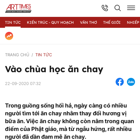
TIN TỨC
KIẾN TRÚC - QUY HOẠCH
VĂN THƠ
THẾ GIỚI
NHIẾP
TRANG CHỦ
TIN TỨC
Vào chùa học ăn chay
22-09-2020 07:32
Trong guồng sống hối hả, ngày càng có nhiều
người tìm tới ăn chay nhằm thay đổi hương vị
bữa ăn. Việc ăn chay không còn nằm trong quan
điểm của Phật giáo, mà từ ngẫu hứng, rất nhiều
người đã dần đam mê ăn chay.