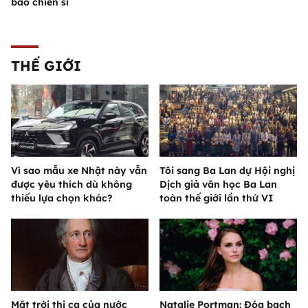
báo chiến sĩ
THẾ GIỚI
Vì sao mẫu xe Nhật này vẫn
Tôi sang Ba Lan dự Hội nghị
được yêu thích dù không
Dịch giả văn học Ba Lan
thiếu lựa chọn khác?
toàn thế giới lần thứ VI
Mặt trời thi ca của nước
Natalie Portman: Đóa bạch