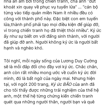
nhà an ấm bởi trong chiến tranh, cha anh “dứt
khoát xin quay về phục vụ tuyến lửa” … “cán bộ
từng vào tiếp quản miền Nam ít nhiều đều có
công với thành phố này. Đặc biệt con em tuyến
lửa,thành phố phải tạo mọi điều kiện để giúp đỡ,
vì trong chiến tranh họ đã thiệt thòi nhiều”. Ký ức
ấy như sự biết ơn với đấng sinh thành, với người
đã giúp đỡ anh. Người không ký ức là người bất
hạnh và nghèo khó.
Tôi nghĩ, mỗi ngày sống của Lương Duy Cường
sẽ là mỗi đắp đổi cho đầy vơi ký ức. Chắc chắn,
anh còn rất nhiều mong ước về cuốn ký ức đời
mình, đó là bất ngờ của ngày mai. Nhưng hiện
tại, với ngót 200 trang,
Ký ức BÃO
của anh đã
cho tôi thấy được những trải nghiệm của thế hệ
anh, một thế hệ từng chứng kiến chiến tranh
quét qua những người thân, người bạn và quê