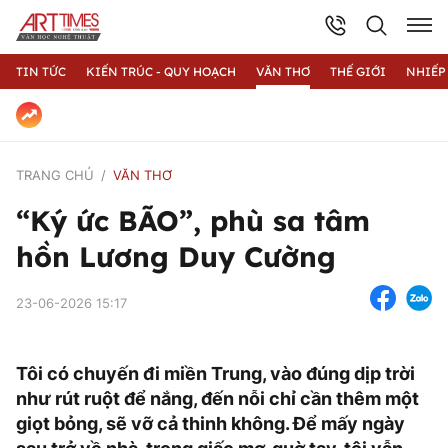
TIN TỨC
KIẾN TRÚC - QUY HOẠCH
VĂN THƠ
THẾ GIỚI
NHIẾP
TRANG CHỦ
VĂN THƠ
“Ký ức BÃO”, phù sa tâm
hồn Lương Duy Cường
23-06-2026 15:17
Tôi có chuyến đi miền Trung, vào đúng dịp trời
như rút ruột để nắng, đến nỗi chỉ cần thêm một
giọt bỏng, sẽ vỡ cả thinh không. Để mấy ngày