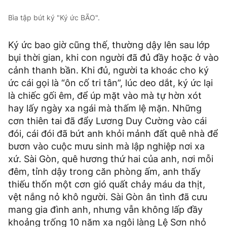
Bìa tập bút ký "Ký ức BÃO".
Ký ức bao giờ cũng thế, thường dậy lên sau lớp
bụi thời gian, khi con người đã đủ đầy hoặc ở vào
cảnh thanh bần. Khi đủ, người ta khoác cho ký
ức cái gọi là “ôn cố tri tân”, lúc deo dắt, ký ức lại
là chiếc gối êm, để úp mặt vào mà tự hờn xót
hay lấy ngày xa ngái mà thấm lệ mặn. Những
cơn thiên tai đã đẩy Lương Duy Cường vào cái
đói, cái đói đã bứt anh khỏi mảnh đất quê nhà để
bươn vào cuộc mưu sinh mà lập nghiệp nơi xa
xứ. Sài Gòn, quê hương thứ hai của anh, nơi mỗi
đêm, tỉnh dậy trong căn phòng ấm, anh thấy
thiếu thốn một cơn gió quất chảy máu da thịt,
vệt nắng nỏ khô người. Sài Gòn ân tình đã cưu
mang gia đình anh, nhưng vẫn không lấp đầy
khoảng trống 10 năm xa ngôi làng Lệ Sơn nhỏ