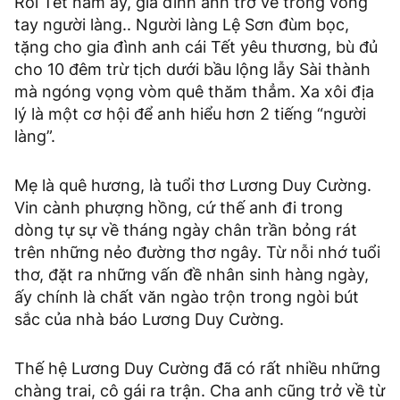
Rồi Tết năm ấy, gia đình anh trở về trong vòng
tay người làng.. Người làng Lệ Sơn đùm bọc,
tặng cho gia đình anh cái Tết yêu thương, bù đủ
cho 10 đêm trừ tịch dưới bầu lộng lẫy Sài thành
mà ngóng vọng vòm quê thăm thẳm. Xa xôi địa
lý là một cơ hội để anh hiểu hơn 2 tiếng “người
làng”.
Mẹ là quê hương, là tuổi thơ Lương Duy Cường.
Vin cành phượng hồng, cứ thế anh đi trong
dòng tự sự về tháng ngày chân trần bỏng rát
trên những nẻo đường thơ ngây. Từ nỗi nhớ tuổi
thơ, đặt ra những vấn đề nhân sinh hàng ngày,
ấy chính là chất văn ngào trộn trong ngòi bút
sắc của nhà báo Lương Duy Cường.
Thế hệ Lương Duy Cường đã có rất nhiều những
chàng trai, cô gái ra trận. Cha anh cũng trở về từ