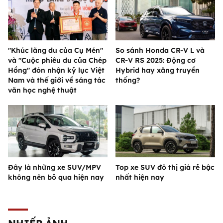
"Khúc lãng du của Cụ Mén"
So sánh Honda CR-V L và
và "Cuộc phiêu du của Chép
CR-V RS 2025: Động cơ
Hồng" đón nhận kỷ lục Việt
Hybrid hay xăng truyền
Nam và thế giới về sáng tác
thống?
văn học nghệ thuật
Đây là những xe SUV/MPV
Top xe SUV đô thị giá rẻ bậc
không nên bỏ qua hiện nay
nhất hiện nay