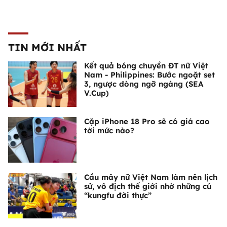
TIN MỚI NHẤT
Kết quả bóng chuyền ĐT nữ Việt
Nam - Philippines: Bước ngoặt set
3, ngược dòng ngỡ ngàng (SEA
V.Cup)
Cặp iPhone 18 Pro sẽ có giá cao
tới mức nào?
Cầu mây nữ Việt Nam làm nên lịch
sử, vô địch thế giới nhờ những cú
“kungfu đời thực”