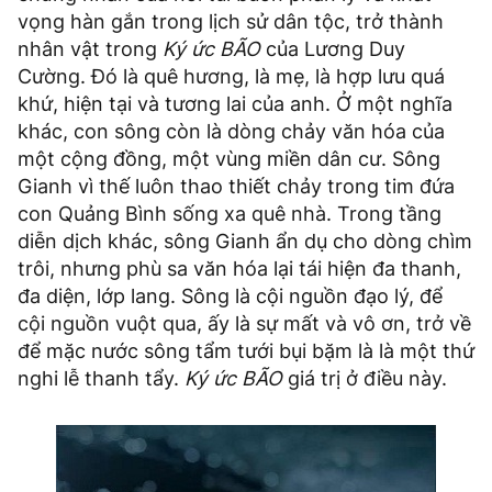
vọng hàn gắn trong lịch sử dân tộc, trở thành
nhân vật trong
Ký ức BÃO
của Lương Duy
Cường. Đó là quê hương, là mẹ, là hợp lưu quá
khứ, hiện tại và tương lai của anh. Ở một nghĩa
khác, con sông còn là dòng chảy văn hóa của
một cộng đồng, một vùng miền dân cư. Sông
Gianh vì thế luôn thao thiết chảy trong tim đứa
con Quảng Bình sống xa quê nhà. Trong tầng
diễn dịch khác, sông Gianh ẩn dụ cho dòng chìm
trôi, nhưng phù sa văn hóa lại tái hiện đa thanh,
đa diện, lớp lang. Sông là cội nguồn đạo lý, để
cội nguồn vuột qua, ấy là sự mất và vô ơn, trở về
để mặc nước sông tẩm tưới bụi bặm là là một thứ
nghi lễ thanh tẩy.
Ký ức BÃO
giá trị ở điều này.