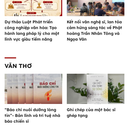
Dự thảo Luật Phát triển
Kết nối văn nghệ sĩ, lan tỏa
công nghiệp văn hóa: Tạo
cảm hứng sáng tác về Phật
hành lang pháp lý cho một
hoàng Trần Nhân Tông và
lĩnh vực giàu tiềm năng
Ngọa Vân
VĂN THƠ
“Báo chí nuôi dưỡng lòng
Ghi chép của một bác sĩ
tin”- Bản lĩnh và trí tuệ nhà
ghép tạng
báo chiến sĩ