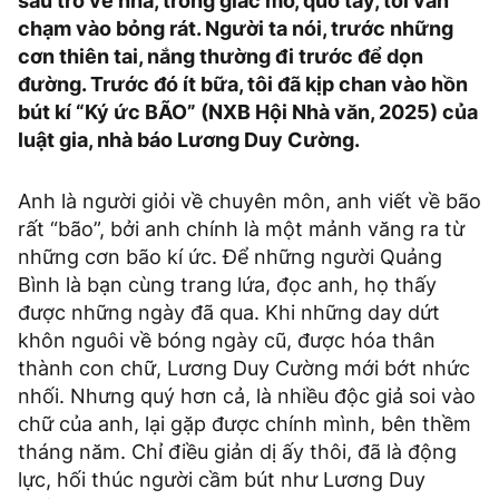
sau trở về nhà, trong giấc mơ, quờ tay, tôi vẫn
chạm vào bỏng rát. Người ta nói, trước những
cơn thiên tai, nắng thường đi trước để dọn
đường. Trước đó ít bữa, tôi đã kịp chan vào hồn
bút kí “Ký ức BÃO” (NXB Hội Nhà văn, 2025) của
luật gia, nhà báo Lương Duy Cường.
Anh là người giỏi về chuyên môn, anh viết về bão
rất “bão”, bởi anh chính là một mảnh văng ra từ
những cơn bão kí ức. Để những người Quảng
Bình là bạn cùng trang lứa, đọc anh, họ thấy
được những ngày đã qua. Khi những day dứt
khôn nguôi về bóng ngày cũ, được hóa thân
thành con chữ, Lương Duy Cường mới bớt nhức
nhối. Nhưng quý hơn cả, là nhiều độc giả soi vào
chữ của anh, lại gặp được chính mình, bên thềm
tháng năm. Chỉ điều giản dị ấy thôi, đã là động
lực, hối thúc người cầm bút như Lương Duy