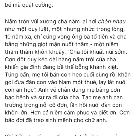
bé mà quật cường.
Nấm tròn vùi xương cha nằm lại nơi
chôn nhau
như một quy luật, một nhưng nhức trong lòng,
10 năm xa, chỉ cúng vọng ông bà tổ tiên và cha
bằng những giọt mặn nuốt thầm - một niềm
thăm thẳm khôn khuây. “Cha tôi khuất núi sớm.
Cơn đột quỵ kéo dài hàng năm trời của cha
khiến gia đình đang bề thế bỗng khánh kiệt.
Túng bấn, mẹ tôi bán con heo cuối cùng rồi khăn
gói đưa đàn con vào Nam mót thuê, lay lắt nuôi
con ăn học”. Anh vẽ chân dung mẹ bằng cơn
bạo bệnh và sự ra đi của cha. Tạc mẹ anh can
trường trong nỗi cô đơn, lần hồi nuôi đàn con
khôn lớn. Hơn cả niềm cảm phục và biết ơn. Cơn
bão đời đã trao sinh mệnh cho chữ anh.