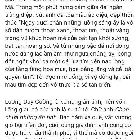
Mã. Trong một phút hưng cảm giữa đại ngàn
trùng điệp, bút anh đã tỏa màu ảo diệu, đẹp thổn
thức “Ngay dưới chân những luồng sáng ấy là vô
số đàn bướm thoắt xanh, thoắt tím, thoắt vàng
trong vũ khúc hoan mê của bất tận khói sương,
bất tận hoang sơ. Và từ những bậc đá nơi dòng
nước đang lao ầm ầm như ngựa chứng ấy, bỗng
đột ngột khởi cả một dải lụa tím đến nao lòng
của tầng tầng hoa mua, hoa bằng lăng và cả loài
quyên tím”. Tôi đọc như uống, vì sợ dừng lại, cái
màu tím đẹp đến vô thực kia sẽ tan biến.
Lương Duy Cường là kẻ nặng ân tình, nên vốn
liếng giàu có của anh là sự tử tế. Chữ anh
Chan
chứa những ân tình
. Bao năm xa quê, vất vưởng
gió bụi triền đời, cuối cùng gia đình anh cũng có
được hộ khẩu thành phố, vì thế mà có được ngôi