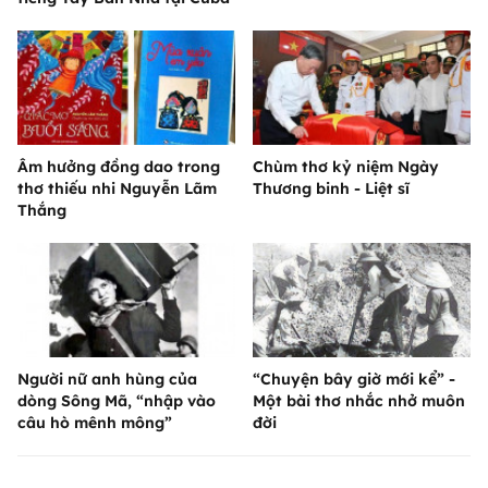
Âm hưởng đồng dao trong
Chùm thơ kỷ niệm Ngày
thơ thiếu nhi Nguyễn Lãm
Thương binh - Liệt sĩ
Thắng
Người nữ anh hùng của
“Chuyện bây giờ mới kể” -
dòng Sông Mã, “nhập vào
Một bài thơ nhắc nhở muôn
câu hò mênh mông”
đời