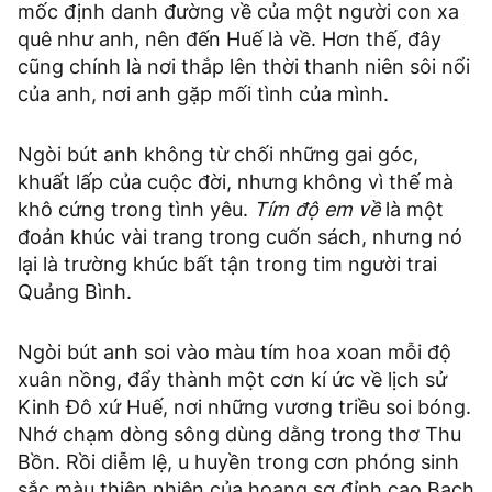
mốc định danh đường về của một người con xa
quê như anh, nên đến Huế là về. Hơn thế, đây
cũng chính là nơi thắp lên thời thanh niên sôi nổi
của anh, nơi anh gặp mối tình của mình.
Ngòi bút anh không từ chối những gai góc,
khuất lấp của cuộc đời, nhưng không vì thế mà
khô cứng trong tình yêu.
Tím độ em về
là một
đoản khúc vài trang trong cuốn sách, nhưng nó
lại là trường khúc bất tận trong tim người trai
Quảng Bình.
Ngòi bút anh soi vào màu tím hoa xoan mỗi độ
xuân nồng, đẩy thành một cơn kí ức về lịch sử
Kinh Đô xứ Huế, nơi những vương triều soi bóng.
Nhớ chạm dòng sông dùng dằng trong thơ Thu
Bồn. Rồi diễm lệ, u huyền trong cơn phóng sinh
sắc màu thiên nhiên của hoang sơ đỉnh cao Bạch