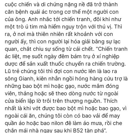
cuộc chiến và di chứng nặng nề đã trở thành
căn bệnh quái ác trong cơ thể một người con
của ông. Anh nhắc tới chiến tranh, đôi khi như
một trò ú tim mà hiểm nguy trộn với thú vị. Thì
ra, ở nơi mà thiên nhiên rất khoảnh với con
người ấy, thì con người lại hóa giải bằng sự lạc
quan, chắt chiu sự sống từ cái chết. “Chiến tranh
ác liệt, mẹ suốt ngày đêm bám trụ ở xí nghiệp
dược để sản xuất thuốc chuyển ra chiến trường.
Lũ trẻ chúng tôi thì đợi con nước lên là lao ra
sông Gianh, kiên nhẫn ngồi hóng hàng cứu trợ là
những bao bột mì hoặc gạo, nước mắm đóng
viên, thảng hoặc sẽ theo dòng nước từ ngoài
cửa biển lập lờ trôi trên thượng nguồn. Thích
nhất là khi vớt được bao bột mì hoặc bao gạo, vì
ngoài cái ăn, chúng tôi còn có bao vải để may
quần áo hoặc bao nilon đê làm áo mưa, rồi che
chắn mái nhà ngay sau khi B52 tàn phá”.