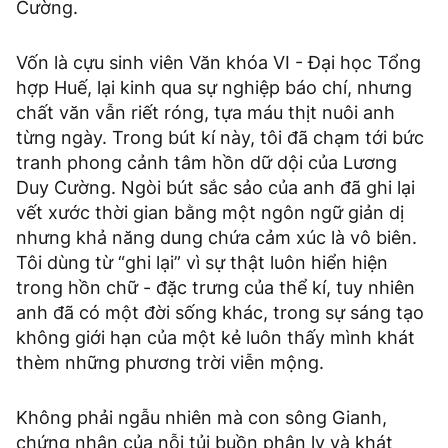
Cường.
Vốn là cựu sinh viên Văn khóa VI - Đại học Tổng
hợp Huế, lại kinh qua sự nghiệp báo chí, nhưng
chất văn vẫn riết róng, tựa máu thịt nuôi anh
từng ngày. Trong bút kí này, tôi đã chạm tới bức
tranh phong cảnh tâm hồn dữ dội của Lương
Duy Cường. Ngòi bút sắc sảo của anh đã ghi lại
vết xước thời gian bằng một ngôn ngữ giản dị
nhưng khả năng dung chứa cảm xúc là vô biên.
Tôi dùng từ “ghi lại” vì sự thật luôn hiển hiện
trong hồn chữ - đặc trưng của thể kí, tuy nhiên
anh đã có một đời sống khác, trong sự sáng tạo
không giới hạn của một kẻ luôn thấy mình khát
thèm những phương trời viễn mộng.
Không phải ngẫu nhiên mà con sông Gianh,
chứng nhân của nỗi tủi buồn phân ly và khát