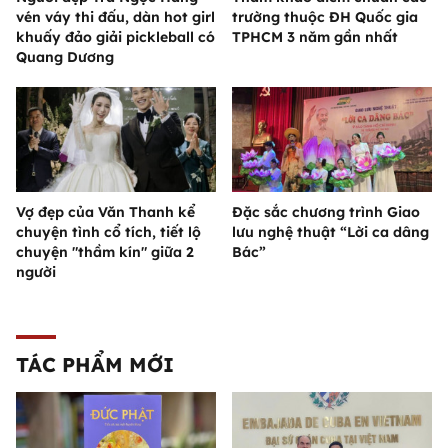
vén váy thi đấu, dàn hot girl
trường thuộc ĐH Quốc gia
khuấy đảo giải pickleball có
TPHCM 3 năm gần nhất
Quang Dương
Vợ đẹp của Văn Thanh kể
Đặc sắc chương trình Giao
chuyện tình cổ tích, tiết lộ
lưu nghệ thuật “Lời ca dâng
chuyện "thầm kín" giữa 2
Bác”
người
TÁC PHẨM MỚI