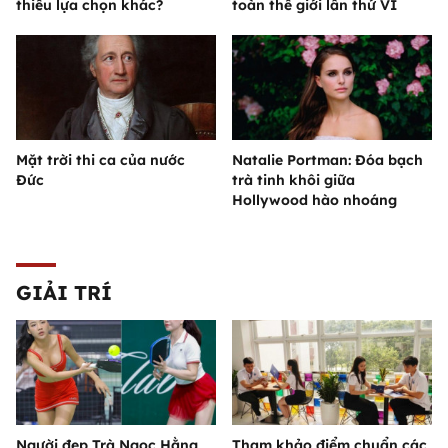
thiếu lựa chọn khác?
toàn thế giới lần thứ VI
Mặt trời thi ca của nước
Natalie Portman: Đóa bạch
Đức
trà tinh khôi giữa
Hollywood hào nhoáng
GIẢI TRÍ
Người đẹp Trà Ngọc Hằng
Tham khảo điểm chuẩn các