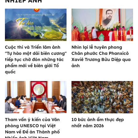
NHIẾP ẢNH
Cuộc thi và Triển lãm ảnh
Nhìn lại lễ tuyên phong
"Tự hào một dải biên cương"
Chân phước Cha Phanxicô
tiếp tục chờ đón những tác
Xaviê Trương Bửu Diệp qua
phẩm mới về biên giới Tổ
ảnh
quốc
Tham vấn ý kiến của Văn
10 bức ảnh ẩm thực đẹp
phòng UNESCO tại Việt
nhất năm 2026
Nam về Đề án Thành phố