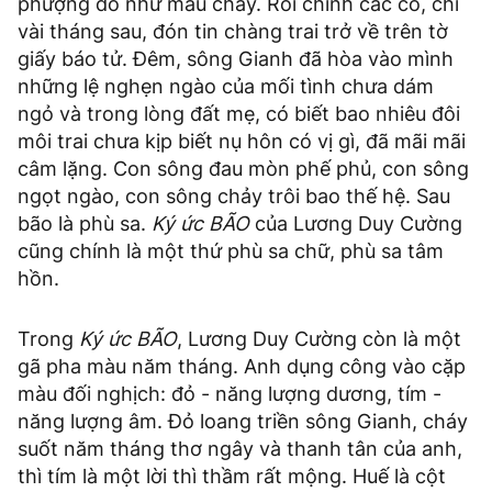
phượng đỏ như máu chảy. Rồi chính các cô, chỉ
vài tháng sau, đón tin chàng trai trở về trên tờ
giấy báo tử. Đêm, sông Gianh đã hòa vào mình
những lệ nghẹn ngào của mối tình chưa dám
ngỏ và trong lòng đất mẹ, có biết bao nhiêu đôi
môi trai chưa kịp biết nụ hôn có vị gì, đã mãi mãi
câm lặng. Con sông đau mòn phế phủ, con sông
ngọt ngào, con sông chảy trôi bao thế hệ. Sau
bão là phù sa.
Ký ức BÃO
của Lương Duy Cường
cũng chính là một thứ phù sa chữ, phù sa tâm
hồn.
Trong
Ký ức BÃO
, Lương Duy Cường còn là một
gã pha màu năm tháng. Anh dụng công vào cặp
màu đối nghịch: đỏ - năng lượng dương, tím -
năng lượng âm. Đỏ loang triền sông Gianh, cháy
suốt năm tháng thơ ngây và thanh tân của anh,
thì tím là một lời thì thầm rất mộng. Huế là cột