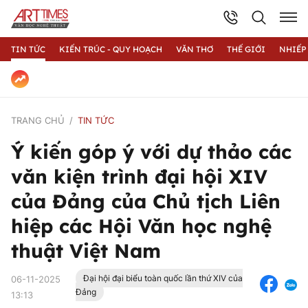
TIN TỨC
KIẾN TRÚC - QUY HOẠCH
VĂN THƠ
THẾ GIỚI
NHIẾP
TRANG CHỦ
TIN TỨC
Ý kiến góp ý với dự thảo các
văn kiện trình đại hội XIV
của Đảng của Chủ tịch Liên
hiệp các Hội Văn học nghệ
thuật Việt Nam
Đại hội đại biểu toàn quốc lần thứ XIV của
06-11-2025
Đảng
13:13