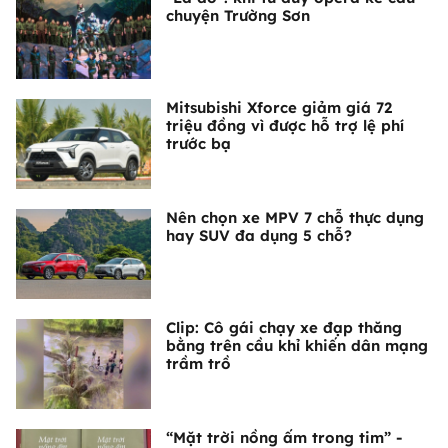
chuyện Trường Sơn
Mitsubishi Xforce giảm giá 72
triệu đồng vì được hỗ trợ lệ phí
trước bạ
Nên chọn xe MPV 7 chỗ thực dụng
hay SUV đa dụng 5 chỗ?
Clip: Cô gái chạy xe đạp thăng
bằng trên cầu khỉ khiến dân mạng
trầm trồ
“Mặt trời nồng ấm trong tim” -