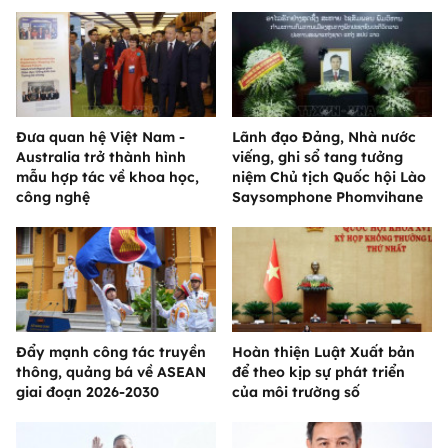
Đưa quan hệ Việt Nam -
Lãnh đạo Đảng, Nhà nước
Australia trở thành hình
viếng, ghi sổ tang tưởng
mẫu hợp tác về khoa học,
niệm Chủ tịch Quốc hội Lào
công nghệ
Saysomphone Phomvihane
Đẩy mạnh công tác truyền
Hoàn thiện Luật Xuất bản
thông, quảng bá về ASEAN
để theo kịp sự phát triển
giai đoạn 2026-2030
của môi trường số