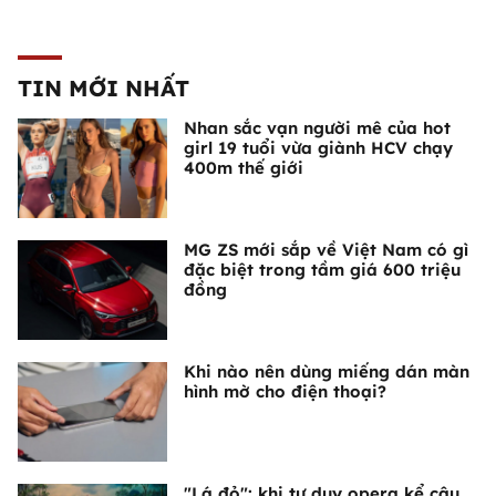
TIN MỚI NHẤT
Nhan sắc vạn người mê của hot
girl 19 tuổi vừa giành HCV chạy
400m thế giới
MG ZS mới sắp về Việt Nam có gì
đặc biệt trong tầm giá 600 triệu
đồng
Khi nào nên dùng miếng dán màn
hình mờ cho điện thoại?
"Lá đỏ": khi tư duy opera kể câu