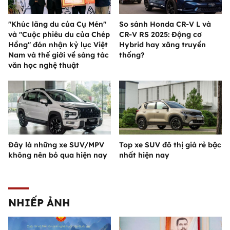
"Khúc lãng du của Cụ Mén"
So sánh Honda CR-V L và
và "Cuộc phiêu du của Chép
CR-V RS 2025: Động cơ
Hồng" đón nhận kỷ lục Việt
Hybrid hay xăng truyền
Nam và thế giới về sáng tác
thống?
văn học nghệ thuật
Đây là những xe SUV/MPV
Top xe SUV đô thị giá rẻ bậc
không nên bỏ qua hiện nay
nhất hiện nay
NHIẾP ẢNH