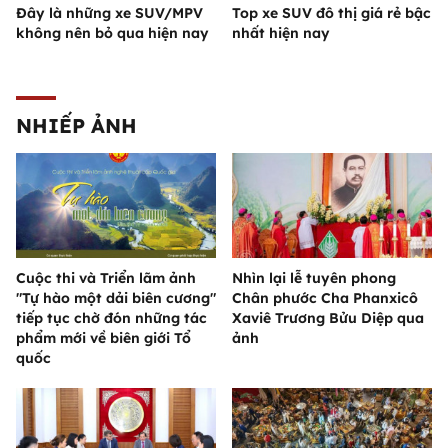
Đây là những xe SUV/MPV
Top xe SUV đô thị giá rẻ bậc
không nên bỏ qua hiện nay
nhất hiện nay
NHIẾP ẢNH
Cuộc thi và Triển lãm ảnh
Nhìn lại lễ tuyên phong
"Tự hào một dải biên cương"
Chân phước Cha Phanxicô
tiếp tục chờ đón những tác
Xaviê Trương Bửu Diệp qua
phẩm mới về biên giới Tổ
ảnh
quốc