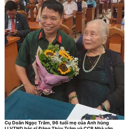
Cụ Doãn Ngọc Trâm, 96 tuổi mẹ của Anh hùng
LLVTND bác sĩ Đặng Thùy Trâm và CCB Nhà văn