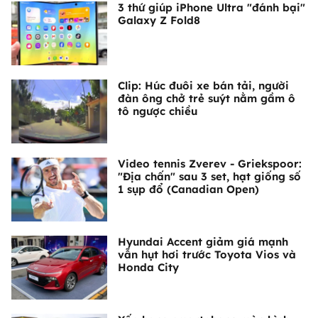
3 thứ giúp iPhone Ultra "đánh bại"
Galaxy Z Fold8
Clip: Húc đuôi xe bán tải, người
đàn ông chở trẻ suýt nằm gầm ô
tô ngược chiều
Video tennis Zverev - Griekspoor:
"Địa chấn" sau 3 set, hạt giống số
1 sụp đổ (Canadian Open)
Hyundai Accent giảm giá mạnh
vẫn hụt hơi trước Toyota Vios và
Honda City