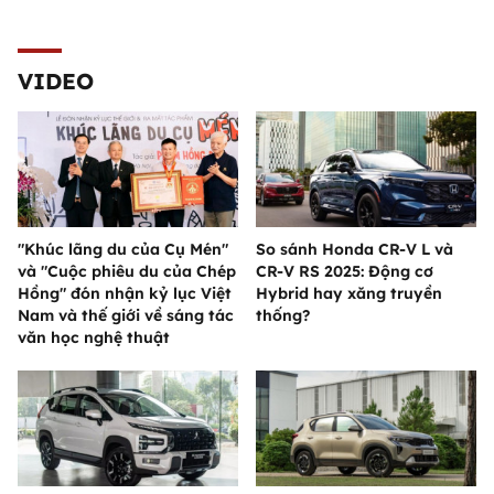
VIDEO
"Khúc lãng du của Cụ Mén"
So sánh Honda CR-V L và
và "Cuộc phiêu du của Chép
CR-V RS 2025: Động cơ
Hồng" đón nhận kỷ lục Việt
Hybrid hay xăng truyền
Nam và thế giới về sáng tác
thống?
văn học nghệ thuật