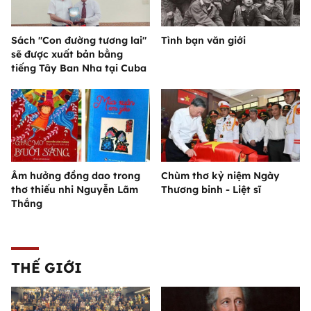
Sách "Con đường tương lai"
Tình bạn văn giới
sẽ được xuất bản bằng
tiếng Tây Ban Nha tại Cuba
Âm hưởng đồng dao trong
Chùm thơ kỷ niệm Ngày
thơ thiếu nhi Nguyễn Lãm
Thương binh - Liệt sĩ
Thắng
THẾ GIỚI