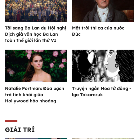
Tôi sang Ba Lan dự Hội nghị
Mặt trời thi ca của nước
Dịch giả văn học Ba Lan
Đức
toàn thế giới lần thứ VI
Natalie Portman: Đóa bạch
Truyện ngắn Hoa tử đằng -
trà tinh khôi giữa
lga Tokarczuk
Hollywood hào nhoáng
GIẢI TRÍ