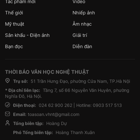
Tác phẩm mới
Video
Thế giới
Nhiếp ảnh
Mỹ thuật
Âm nhạc
Sân khấu - Điện ảnh
Giải trí
Bạn đọc
Diễn đàn
THỜI BÁO VĂN HỌC NGHỆ THUẬT
Trụ sở:
51 Trần Hưng Đạo, phường Cửa Nam, TP.Hà Nội
* Địa chỉ liên lạc:
Tầng 7, số 66 Nguyễn Văn Huyên, phường
Nghĩa Đô, Hà Nội.
Điện thoại:
024 62 900 262 | Hotline: 0903 517 513
Email:
toasoan.vhnt@gmail.com
Tổng biên tập:
Hoàng Dự
Phó Tổng biên tập:
Hoàng Thanh Xuân