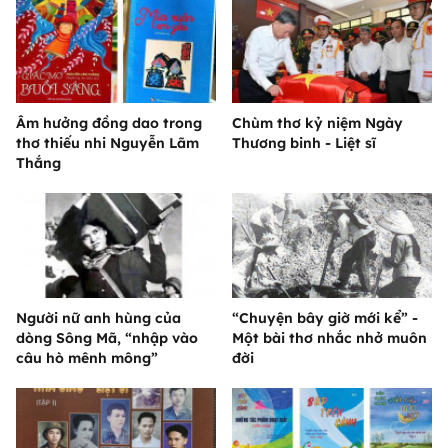
Âm hưởng đồng dao trong
Chùm thơ kỷ niệm Ngày
thơ thiếu nhi Nguyễn Lãm
Thương binh - Liệt sĩ
Thắng
Người nữ anh hùng của
“Chuyện bây giờ mới kể” -
dòng Sông Mã, “nhập vào
Một bài thơ nhắc nhở muôn
câu hò mênh mông”
đời