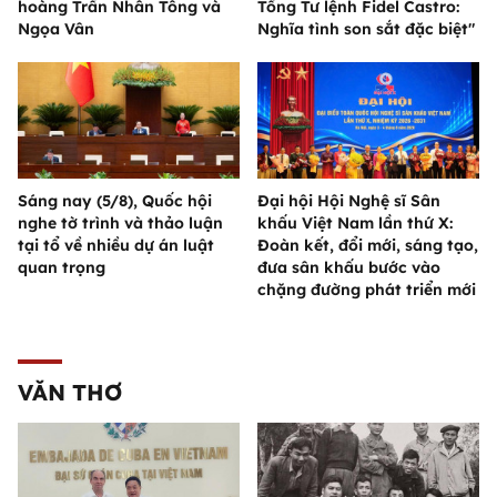
hoàng Trần Nhân Tông và
Tổng Tư lệnh Fidel Castro:
Ngọa Vân
Nghĩa tình son sắt đặc biệt"
Sáng nay (5/8), Quốc hội
Đại hội Hội Nghệ sĩ Sân
nghe tờ trình và thảo luận
khấu Việt Nam lần thứ X:
tại tổ về nhiều dự án luật
Đoàn kết, đổi mới, sáng tạo,
quan trọng
đưa sân khấu bước vào
chặng đường phát triển mới
VĂN THƠ