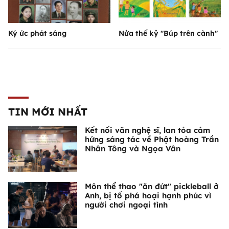
Ký ức phát sáng
Nửa thế kỷ "Búp trên cành"
TIN MỚI NHẤT
Kết nối văn nghệ sĩ, lan tỏa cảm
hứng sáng tác về Phật hoàng Trần
Nhân Tông và Ngọa Vân
Môn thể thao "ăn đứt" pickleball ở
Anh, bị tố phá hoại hạnh phúc vì
người chơi ngoại tình