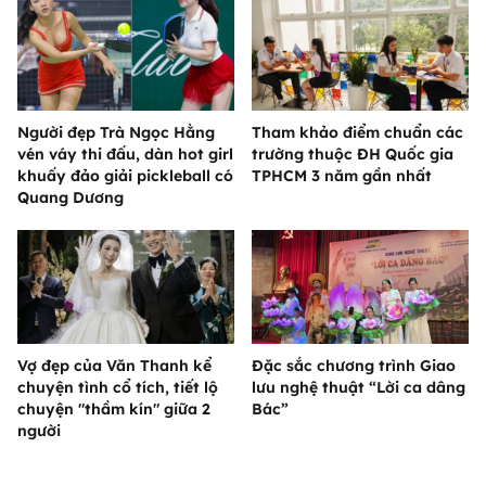
Người đẹp Trà Ngọc Hằng
Tham khảo điểm chuẩn các
vén váy thi đấu, dàn hot girl
trường thuộc ĐH Quốc gia
khuấy đảo giải pickleball có
TPHCM 3 năm gần nhất
Quang Dương
Vợ đẹp của Văn Thanh kể
Đặc sắc chương trình Giao
chuyện tình cổ tích, tiết lộ
lưu nghệ thuật “Lời ca dâng
chuyện "thầm kín" giữa 2
Bác”
người