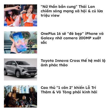
"Nữ thần bắn cung" Thái Lan
chiếm sóng mạng xã hội & cú lừa
triệu view
OnePlus 16 sẽ "đè bẹp" iPhone và
Galaxy nhờ camera 200MP xuất
sắc
Toyota Innova Cross thế hệ mới lộ
ảnh phác thảo
Cao thủ "1 cân 2" khiến Lỗ Trí
Thâm & Võ Tòng phải kinh hãi