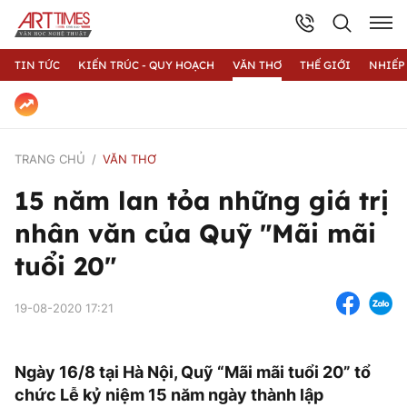
TIN TỨC
KIẾN TRÚC - QUY HOẠCH
VĂN THƠ
THẾ GIỚI
NHIẾP
TRANG CHỦ
VĂN THƠ
15 năm lan tỏa những giá trị
nhân văn của Quỹ "Mãi mãi
tuổi 20"
19-08-2020 17:21
Ngày 16/8 tại Hà Nội, Quỹ “Mãi mãi tuổi 20” tổ
chức Lễ kỷ niệm 15 năm ngày thành lập