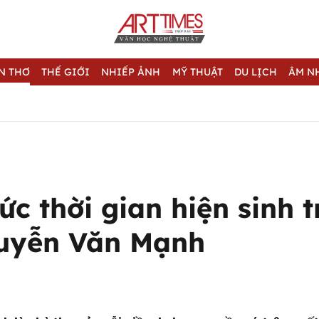
N THƠ
THẾ GIỚI
NHIẾP ẢNH
MỸ THUẬT
DU LỊCH
ÂM N
c thời gian hiện sinh 
uyễn Văn Mạnh