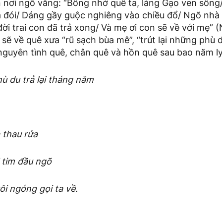
 nơi ngõ vắng: “Bỗng nhớ quê ta, làng Gạo ven sông
 đói/ Dáng gầy guộc nghiêng vào chiều đổ/ Ngõ nhà
đời trai con đã trả xong/ Và mẹ ơi con sẽ về với mẹ” (
 sẽ về quê xưa “rũ sạch bùa mê”, “trút lại những phù 
guyên tình quê, chân quê và hồn quê sau bao năm ly
hù du trả lại tháng năm
 thau rửa
 tim đầu ngõ
i ngóng gọi ta về.