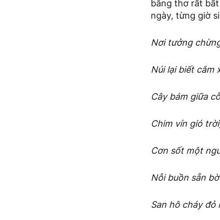
bằng thơ rất bất
ngày, từng giờ s
Nơi tưởng chừng
Núi lại biết cắm
Cây bám giữa cỗ
Chim vín gió trời
Cơn sốt một ngư
Nỗi buồn sẵn bờ
San hô cháy đỏ 