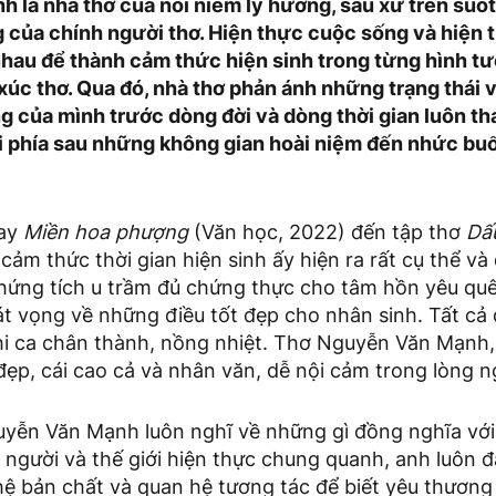
 là nhà thơ của nỗi niềm ly hương, sầu xứ trên suốt
g của chính người thơ. Hiện thực cuộc sống và hiện 
hau để thành cảm thức hiện sinh trong từng hình tư
úc thơ. Qua đó, nhà thơ phản ánh những trạng thái vu
g của mình trước dòng đời và dòng thời gian luôn th
lại phía sau những không gian hoài niệm đến nhức bu
tay
Miền hoa phượng
(Văn học, 2022) đến tập thơ
Dấu
cảm thức thời gian hiện sinh ấy hiện ra rất cụ thể và
chứng tích u trầm đủ chứng thực cho tâm hồn yêu qu
t vọng về những điều tốt đẹp cho nhân sinh. Tất cả 
hi ca chân thành, nồng nhiệt. Thơ Nguyễn Văn Mạnh, 
ẹp, cái cao cả và nhân văn, dễ nội cảm trong lòng n
uyễn Văn Mạnh luôn nghĩ về những gì đồng nghĩa với 
 người và thế giới hiện thực chung quanh, anh luôn 
hệ bản chất và quan hệ tương tác để biết yêu thương