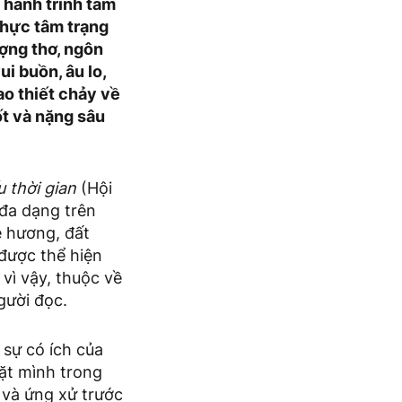
 hành trình tâm
thực tâm trạng
ợng thơ, ngôn
i buồn, âu lo,
ao thiết chảy về
ốt và nặng sâu
 thời gian
(Hội
 đa dạng trên
ê hương, đất
được thể hiện
vì vậy, thuộc về
gười đọc.
sự có ích của
đặt mình trong
 và ứng xử trước