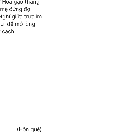
/ Hoa gạo tháng
 mẹ đứng đợi
Nghĩ giữa trưa im
du” để mở lòng
 cách:
(Hồn quê)