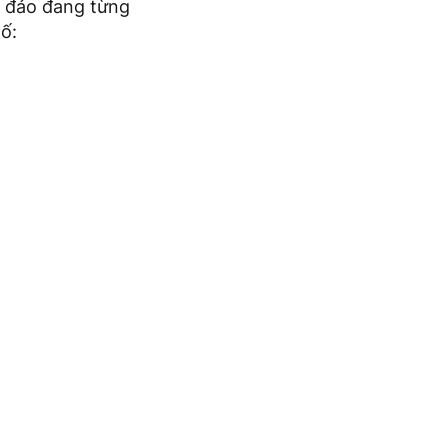
h đảo đang từng
ố: