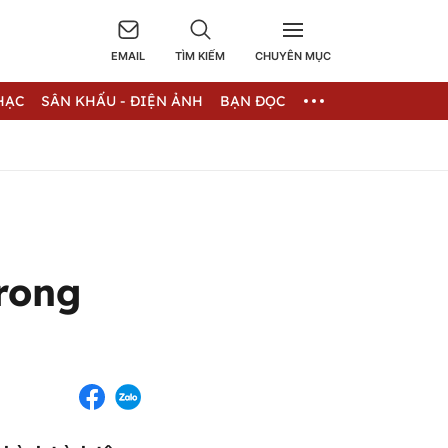
EMAIL
TÌM KIẾM
CHUYÊN MỤC
HẠC
SÂN KHẤU - ĐIỆN ẢNH
BẠN ĐỌC
trong