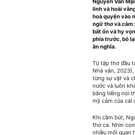
Nguyễn Văn Mạnh
linh và hoài vãn
hoà quyện vào n
ngữ thơ và cảm x
bất ổn và hy vọn
phía trước, bỏ 
ân nghĩa.
Từ tập thơ đầu 
Nhà văn, 2023), 
từng sự vật và 
nước và luôn khá
bằng tiếng nói t
mỹ cảm của cái đ
Khi cầm bút, Ng
thơ ca. Nhìn con
nhiều mối quan 