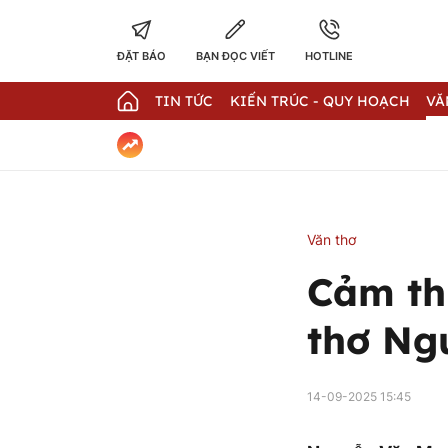
ĐẶT BÁO
BẠN ĐỌC VIẾT
HOTLINE
TIN TỨC
KIẾN TRÚC - QUY HOẠCH
VĂ
Văn thơ
Cảm thứ
thơ Ng
14-09-2025 15:45