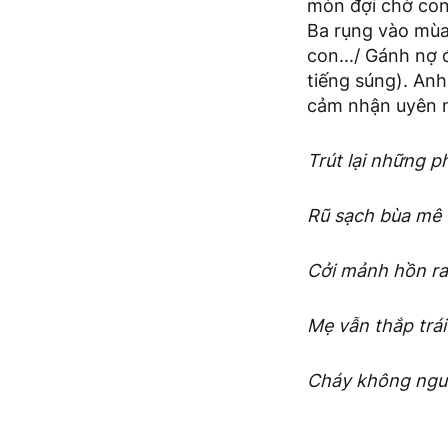
mòn đợi chờ con
Ba rụng vào mùa
con.../ Gánh nợ 
tiếng súng). Anh
cảm nhận uyên n
Trút lại những p
Rũ sạch bùa mê
Cởi mảnh hồn ra
Mẹ vẫn thắp trái
Cháy không nguô