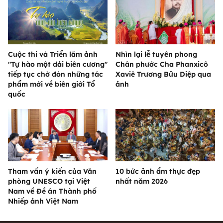
Cuộc thi và Triển lãm ảnh
Nhìn lại lễ tuyên phong
"Tự hào một dải biên cương"
Chân phước Cha Phanxicô
tiếp tục chờ đón những tác
Xaviê Trương Bửu Diệp qua
phẩm mới về biên giới Tổ
ảnh
quốc
Tham vấn ý kiến của Văn
10 bức ảnh ẩm thực đẹp
phòng UNESCO tại Việt
nhất năm 2026
Nam về Đề án Thành phố
Nhiếp ảnh Việt Nam