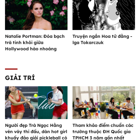
Natalie Portman: Đóa bạch
Truyện ngắn Hoa tử đằng -
trà tinh khôi giữa
lga Tokarczuk
Hollywood hào nhoáng
GIẢI TRÍ
Người đẹp Trà Ngọc Hằng
Tham khảo điểm chuẩn các
vén váy thi đấu, dàn hot girl
trường thuộc ĐH Quốc gia
khuấy đảo giải pickleball có
TPHCM 3 năm gần nhất