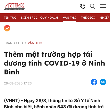
TIN TỨC
KIẾN TRÚC - QUY HOẠCH
VĂN THƠ
THẾ GIỚI
NHIẾP
TRANG CHỦ
VĂN THƠ
Thêm một trường hợp tái
dương tính COVID-19 ở Ninh
Bình
28-08-2020 17:26
(VHNT) - Ngày 28/8, thông tin từ Sở Y tế Ninh
Bình cho biết, bệnh nhân 543 đã dương tính trở