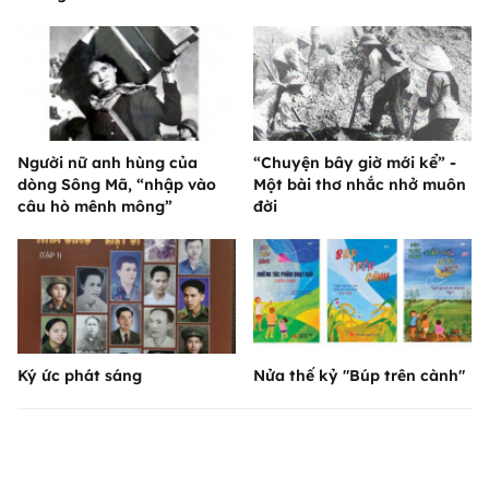
Người nữ anh hùng của
“Chuyện bây giờ mới kể” -
dòng Sông Mã, “nhập vào
Một bài thơ nhắc nhở muôn
câu hò mênh mông”
đời
Ký ức phát sáng
Nửa thế kỷ "Búp trên cành"