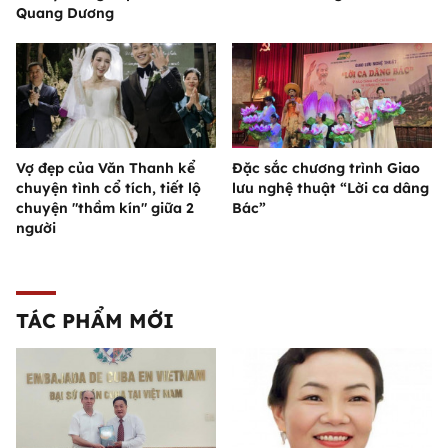
Quang Dương
Vợ đẹp của Văn Thanh kể
Đặc sắc chương trình Giao
chuyện tình cổ tích, tiết lộ
lưu nghệ thuật “Lời ca dâng
chuyện "thầm kín" giữa 2
Bác”
người
TÁC PHẨM MỚI