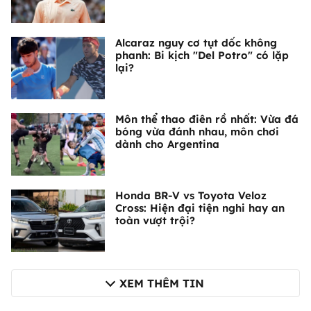
Alcaraz nguy cơ tụt dốc không
phanh: Bi kịch "Del Potro" có lặp
lại?
Môn thể thao điên rồ nhất: Vừa đá
bóng vừa đánh nhau, môn chơi
dành cho Argentina
Honda BR-V vs Toyota Veloz
Cross: Hiện đại tiện nghi hay an
toàn vượt trội?
XEM THÊM TIN