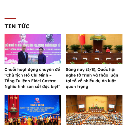
TIN TỨC
Chuỗi hoạt động chuyên đề
Sáng nay (5/8), Quốc hội
"Chủ tịch Hồ Chí Minh –
nghe tờ trình và thảo luận
Tổng Tư lệnh Fidel Castro:
tại tổ về nhiều dự án luật
Nghĩa tình son sắt đặc biệt"
quan trọng