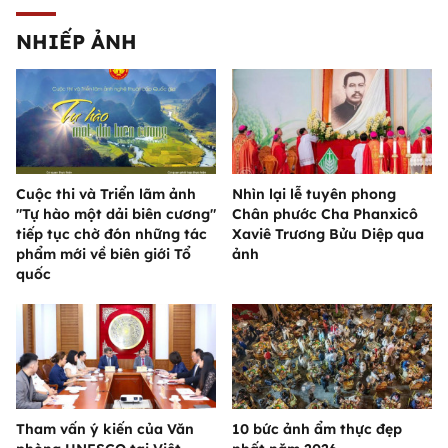
NHIẾP ẢNH
Cuộc thi và Triển lãm ảnh
Nhìn lại lễ tuyên phong
"Tự hào một dải biên cương"
Chân phước Cha Phanxicô
tiếp tục chờ đón những tác
Xaviê Trương Bửu Diệp qua
phẩm mới về biên giới Tổ
ảnh
quốc
Tham vấn ý kiến của Văn
10 bức ảnh ẩm thực đẹp