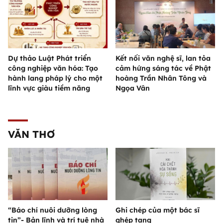
Dự thảo Luật Phát triển
Kết nối văn nghệ sĩ, lan tỏa
công nghiệp văn hóa: Tạo
cảm hứng sáng tác về Phật
hành lang pháp lý cho một
hoàng Trần Nhân Tông và
lĩnh vực giàu tiềm năng
Ngọa Vân
VĂN THƠ
“Báo chí nuôi dưỡng lòng
Ghi chép của một bác sĩ
tin”- Bản lĩnh và trí tuệ nhà
ghép tạng