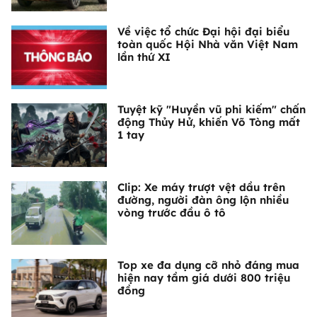
Về việc tổ chức Đại hội đại biểu
toàn quốc Hội Nhà văn Việt Nam
lần thứ XI
Tuyệt kỹ "Huyền vũ phi kiếm" chấn
động Thủy Hử, khiến Võ Tòng mất
1 tay
Clip: Xe máy trượt vệt dầu trên
đường, người đàn ông lộn nhiều
vòng trước đầu ô tô
Top xe đa dụng cỡ nhỏ đáng mua
hiện nay tầm giá dưới 800 triệu
đồng