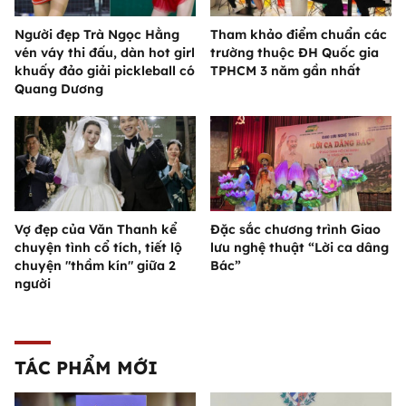
Người đẹp Trà Ngọc Hằng
Tham khảo điểm chuẩn các
vén váy thi đấu, dàn hot girl
trường thuộc ĐH Quốc gia
khuấy đảo giải pickleball có
TPHCM 3 năm gần nhất
Quang Dương
Vợ đẹp của Văn Thanh kể
Đặc sắc chương trình Giao
chuyện tình cổ tích, tiết lộ
lưu nghệ thuật “Lời ca dâng
chuyện "thầm kín" giữa 2
Bác”
người
TÁC PHẨM MỚI