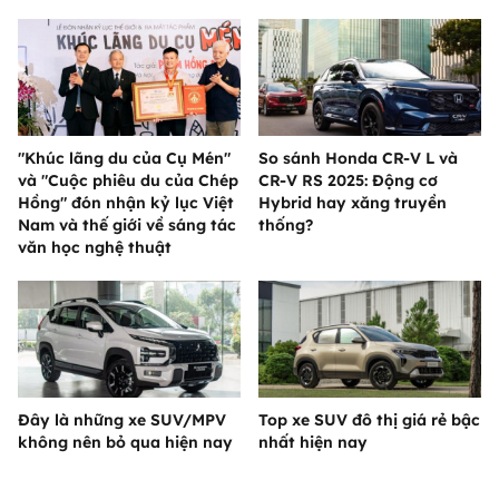
"Khúc lãng du của Cụ Mén"
So sánh Honda CR-V L và
và "Cuộc phiêu du của Chép
CR-V RS 2025: Động cơ
Hồng" đón nhận kỷ lục Việt
Hybrid hay xăng truyền
Nam và thế giới về sáng tác
thống?
văn học nghệ thuật
Đây là những xe SUV/MPV
Top xe SUV đô thị giá rẻ bậc
không nên bỏ qua hiện nay
nhất hiện nay