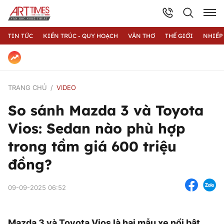
TIN TỨC
KIẾN TRÚC - QUY HOẠCH
VĂN THƠ
THẾ GIỚI
NHIẾP
TRANG CHỦ
VIDEO
So sánh Mazda 3 và Toyota
Vios: Sedan nào phù hợp
trong tầm giá 600 triệu
đồng?
09-09-2025 06:52
Mazda 3 và Toyota Vios là hai mẫu xe nổi bật