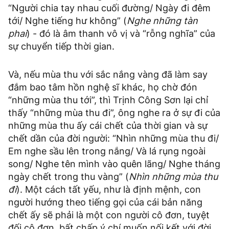
“Người chia tay nhau cuối đường/ Ngày đi đêm
tới/ Nghe tiếng hư không” (
Nghe những tàn
phai
) - đó là âm thanh vô vị và “rỗng nghĩa” của
sự chuyển tiếp thời gian.
Và, nếu mùa thu với sắc nắng vàng đã làm say
đắm bao tâm hồn nghệ sĩ khác, họ chờ đón
“những mùa thu tới”, thì Trịnh Công Sơn lại chỉ
thấy “những mùa thu đi”, ông nghe ra ở sự đi của
những mùa thu ấy cái chết của thời gian và sự
chết dần của đời người: “Nhìn những mùa thu đi/
Em nghe sầu lên trong nắng/ Và lá rụng ngoài
song/ Nghe tên mình vào quên lãng/ Nghe tháng
ngày chết trong thu vàng” (
Nhìn những mùa thu
đi
). Một cách tất yếu, như là định mệnh, con
người hướng theo tiếng gọi của cái bản năng
chết ấy sẽ phải là một con người cô đơn, tuyệt
đối cô đơn, bất chấp ý chí muốn nối kết với đời