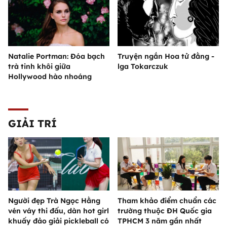
Natalie Portman: Đóa bạch
Truyện ngắn Hoa tử đằng -
trà tinh khôi giữa
lga Tokarczuk
Hollywood hào nhoáng
GIẢI TRÍ
Người đẹp Trà Ngọc Hằng
Tham khảo điểm chuẩn các
vén váy thi đấu, dàn hot girl
trường thuộc ĐH Quốc gia
khuấy đảo giải pickleball có
TPHCM 3 năm gần nhất