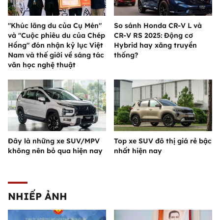
"Khúc lãng du của Cụ Mén"
So sánh Honda CR-V L và
và "Cuộc phiêu du của Chép
CR-V RS 2025: Động cơ
Hồng" đón nhận kỷ lục Việt
Hybrid hay xăng truyền
Nam và thế giới về sáng tác
thống?
văn học nghệ thuật
Đây là những xe SUV/MPV
Top xe SUV đô thị giá rẻ bậc
không nên bỏ qua hiện nay
nhất hiện nay
NHIẾP ẢNH