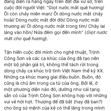
đang diễn ra hàng ngày trên đất đai xứ sở, trên
cuộc đời người Việt: “Giọt nước mắt quê hương/
Ôi còn chảy miên man/ Ôi dòng nước mắt chảy
hoài/ Dòng nước mắt đời đời/ Dòng nước mắt
thương ai/ Ôi dòng nước mắt trong tim/ Chảy lai
láng vào hồn/ Nửa đêm gọi đến mình” (
Giọt nước
mắt cho quê hương
).
Tận hiến cuộc đời mình cho nghệ thuật, Trịnh
Công Sơn và các ca khúc của ông đã tạo nên
một bộ phận giá trị, không thể tách rời trong
dòng chảy ca khúc trữ tình Việt Nam thế kỷ XX.
Những ca khúc mang giai điệu buồn. Buồn, đó
cũng là chủ âm trong ca từ của ông. Bởi lẽ, ở
một phương diện nào đó, dường như cái tạng
sẵn có của Trịnh Công Sơn không hợp với những
vui vẻ hời hợt. Thượng đế đã bắt (hay đã ban?)
cho ông sứ mệnh của kẻ có thể lắng trong mình