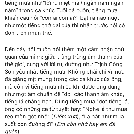
tiếng mưa như “lời ru miệt mài/ ngàn năm ngàn
năm” trong ca khúc Tuổi đá buồn, tiếng mưa
khiến câu hỏi “còn ai còn ai?” bật ra não nuột
như một tiếng thở dài của thi nhân trước nỗi cô
đơn trên nhân thế.
Đến đây, tôi muốn nói thêm một cảm nhận chủ
quan của mình: giữa trùng trùng âm thanh của
thế giới, cùng với lời ru, dường như Trịnh Công
Sơn yêu nhất tiếng mưa. Không phải chỉ vì mưa
đã giăng mịt mùng trong các ca khúc của ông,
mà còn vì tiếng mưa nhiều khi được ông dùng
như một âm chuẩn để “đo” các thanh âm khác,
tiếng lá chẳng hạn. Dùng tiếng mưa “đo” tiếng lá,
ông có những ca từ tuyệt hay: “Nghe lá thu mưa
reo mòn gót nhỏ” (
Diễm xưa
), “Lá hát như mưa
suốt con đường đi” (
Em còn nhớ hay em đã
quên
)...