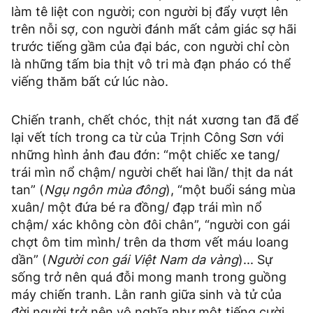
làm tê liệt con người; con người bị đẩy vượt lên
trên nỗi sợ, con người đánh mất cảm giác sợ hãi
trước tiếng gầm của đại bác, con người chỉ còn
là những tấm bia thịt vô tri mà đạn pháo có thể
viếng thăm bất cứ lúc nào.
Chiến tranh, chết chóc, thịt nát xương tan đã để
lại vết tích trong ca từ của Trịnh Công Sơn với
những hình ảnh đau đớn: “một chiếc xe tang/
trái mìn nổ chậm/ người chết hai lần/ thịt da nát
tan” (
Ngụ ngôn mùa đông
), “một buổi sáng mùa
xuân/ một đứa bé ra đồng/ đạp trái mìn nổ
chậm/ xác không còn đôi chân”, “người con gái
chợt ôm tim mình/ trên da thơm vết máu loang
dần” (
Người con gái Việt Nam da vàng
)... Sự
sống trở nên quá đỗi mong manh trong guồng
máy chiến tranh. Lằn ranh giữa sinh và tử của
đời người trở nên vô nghĩa như một tiếng cười