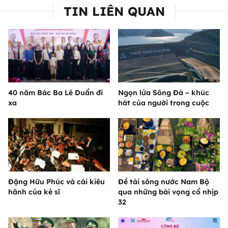
TIN LIÊN QUAN
40 năm Bác Ba Lê Duẩn đi
Ngọn lửa Sông Đà – khúc
xa
hát của người trong cuộc
Đặng Hữu Phúc và cái kiêu
Đề tài sông nước Nam Bộ
hãnh của kẻ sĩ
qua những bài vọng cổ nhịp
32