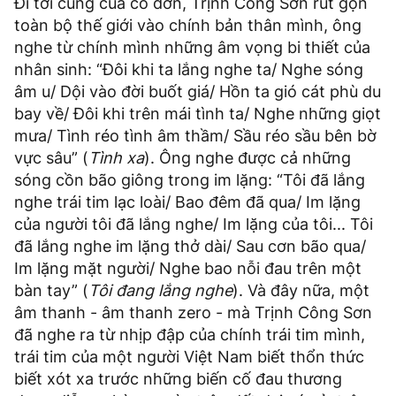
Đi tới cùng của cô đơn, Trịnh Công Sơn rút gọn
toàn bộ thế giới vào chính bản thân mình, ông
nghe từ chính mình những âm vọng bi thiết của
nhân sinh: “Đôi khi ta lắng nghe ta/ Nghe sóng
âm u/ Dội vào đời buốt giá/ Hồn ta gió cát phù du
bay về/ Đôi khi trên mái tình ta/ Nghe những giọt
mưa/ Tình réo tình âm thầm/ Sầu réo sầu bên bờ
vực sâu” (
Tình xa
). Ông nghe được cả những
sóng cồn bão giông trong im lặng: “Tôi đã lắng
nghe trái tim lạc loài/ Bao đêm đã qua/ Im lặng
của người tôi đã lắng nghe/ Im lặng của tôi... Tôi
đã lắng nghe im lặng thở dài/ Sau cơn bão qua/
Im lặng mặt người/ Nghe bao nỗi đau trên một
bàn tay” (
Tôi đang lắng nghe
). Và đây nữa, một
âm thanh - âm thanh zero - mà Trịnh Công Sơn
đã nghe ra từ nhịp đập của chính trái tim mình,
trái tim của một người Việt Nam biết thổn thức
biết xót xa trước những biến cố đau thương