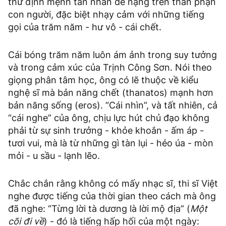
thứ định mệnh tàn nhẫn đè nặng trên thân phận
con người, đặc biệt nhạy cảm với những tiếng
gọi của trăm năm - hư vô - cái chết.
Cái bóng trăm năm luôn ám ảnh trong suy tưởng
và trong cảm xúc của Trịnh Công Sơn. Nói theo
giọng phân tâm học, ông có lẽ thuộc về kiểu
nghệ sĩ mà bản năng chết (thanatos) mạnh hơn
bản năng sống (eros). “Cái nhìn”, và tất nhiên, cả
“cái nghe” của ông, chịu lực hút chủ đạo không
phải từ sự sinh trưởng - khỏe khoắn - ấm áp -
tươi vui, mà là từ những gì tàn lụi - héo úa - mòn
mỏi - u sầu - lạnh lẽo.
Chắc chắn rằng không có mấy nhạc sĩ, thi sĩ Việt
nghe được tiếng của thời gian theo cách mà ông
đã nghe: “Từng lời tà dương là lời mộ địa” (
Một
cõi đi về
) - đó là tiếng hấp hối của một ngày: