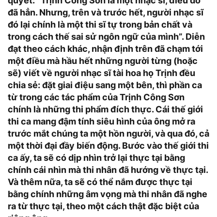
quyết: “Trịnh Công Sơn là một nhạc sĩ, điều đó
đã hẳn. Nhưng, trên và trước hết, người nhạc sĩ
đó lại chính là một thi sĩ tự trong bản chất và
trong cách thế sai sử ngôn ngữ của mình”. Diễn
đạt theo cách khác, nhận định trên đã chạm tới
một điều mà hầu hết những người từng (hoặc
sẽ) viết về người nhạc sĩ tài hoa họ Trịnh đều
chia sẻ: đặt giai điệu sang một bên, thì phần ca
từ trong các tác phẩm của Trịnh Công Sơn
chính là những thi phẩm đích thực. Cái thế giới
thi ca mang đậm tính siêu hình của ông mở ra
trước mắt chúng ta một hồn người, và qua đó, cả
một thời đại đầy biến động. Bước vào thế giới thi
ca ấy, ta sẽ có dịp nhìn trở lại thực tại bằng
chính cái nhìn mà thi nhân đã hướng về thực tại.
Và thêm nữa, ta sẽ có thể nắm được thực tại
bằng chính những âm vọng mà thi nhân đã nghe
ra từ thực tại, theo một cách thật đặc biệt của