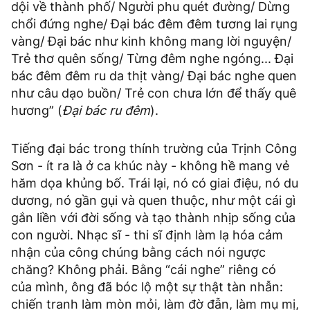
dội về thành phố/ Người phu quét đường/ Dừng
chổi đứng nghe/ Đại bác đêm đêm tương lai rụng
vàng/ Đại bác như kinh không mang lời nguyện/
Trẻ thơ quên sống/ Từng đêm nghe ngóng... Đại
bác đêm đêm ru da thịt vàng/ Đại bác nghe quen
như câu dạo buồn/ Trẻ con chưa lớn để thấy quê
hương” (
Đại bác ru đêm
).
Tiếng đại bác trong thính trường của Trịnh Công
Sơn - ít ra là ở ca khúc này - không hề mang vẻ
hăm dọa khủng bố. Trái lại, nó có giai điệu, nó du
dương, nó gần gụi và quen thuộc, như một cái gì
gắn liền với đời sống và tạo thành nhịp sống của
con người. Nhạc sĩ - thi sĩ định làm lạ hóa cảm
nhận của công chúng bằng cách nói ngược
chăng? Không phải. Bằng “cái nghe” riêng có
của mình, ông đã bóc lộ một sự thật tàn nhẫn:
chiến tranh làm mòn mỏi, làm đờ đẫn, làm mụ mị,