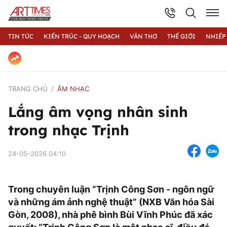
TIN TỨC
KIẾN TRÚC - QUY HOẠCH
VĂN THƠ
THẾ GIỚI
NHIẾP
TRANG CHỦ
ÂM NHẠC
Lắng âm vọng nhân sinh
trong nhạc Trịnh
24-05-2026 04:10
Trong chuyên luận “Trịnh Công Sơn - ngôn ngữ
và những ám ảnh nghệ thuật” (NXB Văn hóa Sài
Gòn, 2008), nhà phê bình Bùi Vĩnh Phúc đã xác