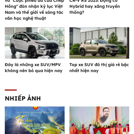
và "Cuộc phiêu du của Chép
CR-V RS 2025: Động cơ
Hồng" đón nhận kỷ lục Việt
Hybrid hay xăng truyền
Nam và thế giới về sáng tác
thống?
văn học nghệ thuật
Đây là những xe SUV/MPV
Top xe SUV đô thị giá rẻ bậc
không nên bỏ qua hiện nay
nhất hiện nay
NHIẾP ẢNH