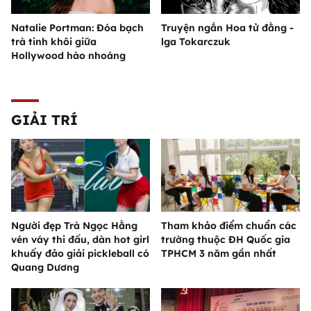
Natalie Portman: Đóa bạch
Truyện ngắn Hoa tử đằng -
trà tinh khôi giữa
lga Tokarczuk
Hollywood hào nhoáng
GIẢI TRÍ
Người đẹp Trà Ngọc Hằng
Tham khảo điểm chuẩn các
vén váy thi đấu, dàn hot girl
trường thuộc ĐH Quốc gia
khuấy đảo giải pickleball có
TPHCM 3 năm gần nhất
Quang Dương