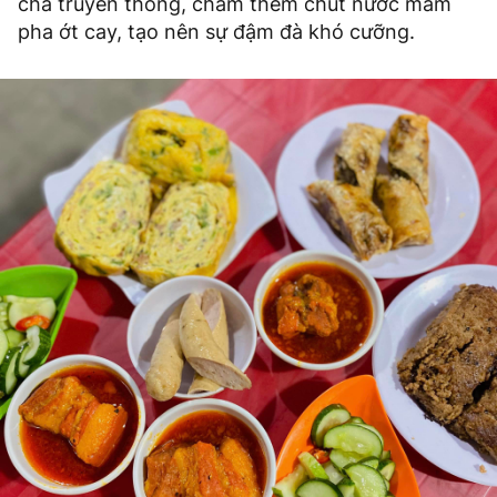
chả truyền thống, chấm thêm chút nước mắm
pha ớt cay, tạo nên sự đậm đà khó cưỡng.