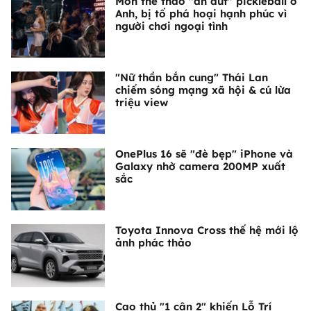
Môn thể thao "ăn đứt" pickleball ở
Anh, bị tố phá hoại hạnh phúc vì
người chơi ngoại tình
"Nữ thần bắn cung" Thái Lan
chiếm sóng mạng xã hội & cú lừa
triệu view
OnePlus 16 sẽ "đè bẹp" iPhone và
Galaxy nhờ camera 200MP xuất
sắc
Toyota Innova Cross thế hệ mới lộ
ảnh phác thảo
Cao thủ "1 cân 2" khiến Lỗ Trí