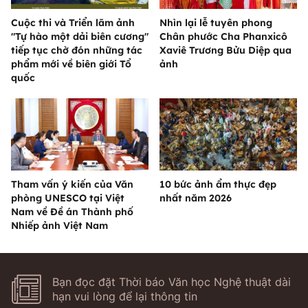
Cuộc thi và Triển lãm ảnh
Nhìn lại lễ tuyên phong
"Tự hào một dải biên cương"
Chân phước Cha Phanxicô
tiếp tục chờ đón những tác
Xaviê Trương Bửu Diệp qua
phẩm mới về biên giới Tổ
ảnh
quốc
Tham vấn ý kiến của Văn
10 bức ảnh ẩm thực đẹp
phòng UNESCO tại Việt
nhất năm 2026
Nam về Đề án Thành phố
Nhiếp ảnh Việt Nam
Bạn đọc đặt Thời báo Văn học Nghệ thuật dài
hạn vui lòng để lại thông tin