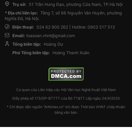
Trụ sở:
51 Trần Hưng Đạo, phường Cửa Nam, TP.Hà Nội
* Địa chỉ liên lạc:
Tầng 7, số 66 Nguyễn Văn Huyên, phường
Nghĩa Đô, Hà Nội.
Điện thoại:
024 62 900 262 | Hotline: 0903 517 513
Email:
toasoan.vhnt@gmail.com
Tổng biên tập:
Hoàng Dự
Phó Tổng biên tập:
Hoàng Thanh Xuân
Cơ quan của Liên hiệp các Hội Văn học Nghệ thuật Việt Nam
Giấy phép số 173/GP-BTTTT của Bộ TT&TT cấp ngày 24/4/2020
* Chỉ được dẫn nguồn "Arttimes.vn" khi được Thời báo VHNT chấp thuận
bằng văn bản.