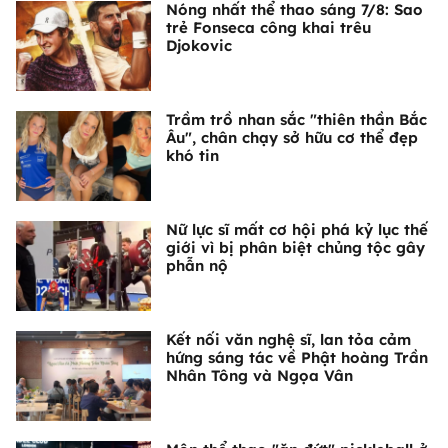
Nóng nhất thể thao sáng 7/8: Sao
trẻ Fonseca công khai trêu
Djokovic
Trầm trồ nhan sắc "thiên thần Bắc
Âu", chân chạy sở hữu cơ thể đẹp
khó tin
Nữ lực sĩ mất cơ hội phá kỷ lục thế
giới vì bị phân biệt chủng tộc gây
phẫn nộ
Kết nối văn nghệ sĩ, lan tỏa cảm
hứng sáng tác về Phật hoàng Trần
Nhân Tông và Ngọa Vân