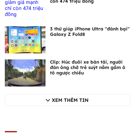
còn 474 triệu đồng
3 thứ giúp iPhone Ultra "đánh bại"
Galaxy Z Fold8
Clip: Húc đuôi xe bán tải, người
đàn ông chở trẻ suýt nằm gầm ô
tô ngược chiều
XEM THÊM TIN