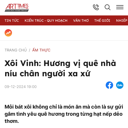
TIN TỨC
KIẾN TRÚC - QUY HOẠCH
VĂN THƠ
THẾ GIỚI
NHIẾP
TRANG CHỦ
ẨM THỰC
Xôi Vinh: Hương vị quê nhà
níu chân người xa xứ
09-12-2024 19:00
Mỗi bát xôi không chỉ là món ăn mà còn là sự gửi
gắm tình yêu quê hương trong từng hạt nếp dẻo
thơm.