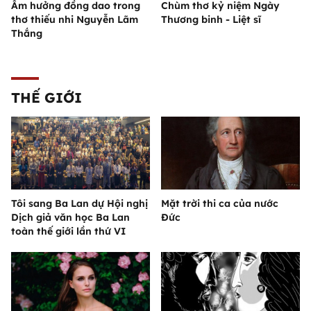
Âm hưởng đồng dao trong
Chùm thơ kỷ niệm Ngày
thơ thiếu nhi Nguyễn Lãm
Thương binh - Liệt sĩ
Thắng
THẾ GIỚI
Tôi sang Ba Lan dự Hội nghị
Mặt trời thi ca của nước
Dịch giả văn học Ba Lan
Đức
toàn thế giới lần thứ VI