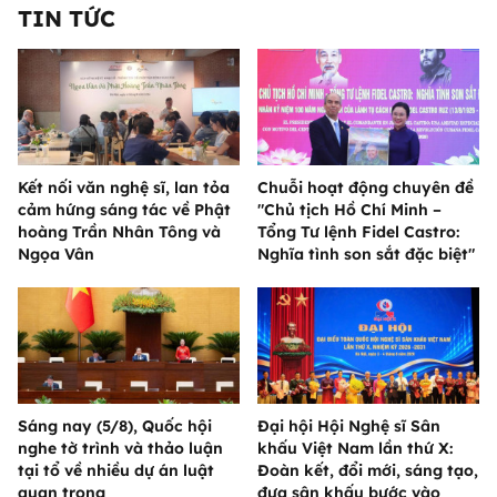
TIN TỨC
Kết nối văn nghệ sĩ, lan tỏa
Chuỗi hoạt động chuyên đề
cảm hứng sáng tác về Phật
"Chủ tịch Hồ Chí Minh –
hoàng Trần Nhân Tông và
Tổng Tư lệnh Fidel Castro:
Ngọa Vân
Nghĩa tình son sắt đặc biệt"
Sáng nay (5/8), Quốc hội
Đại hội Hội Nghệ sĩ Sân
nghe tờ trình và thảo luận
khấu Việt Nam lần thứ X:
tại tổ về nhiều dự án luật
Đoàn kết, đổi mới, sáng tạo,
quan trọng
đưa sân khấu bước vào