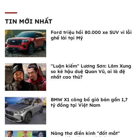
TIN MỚI NHẤT
Ford triệu hồi 80.000 xe SUV vì lỗi
ghế lái tại Mỹ
"Luận kiếm" Lương Sơn: Lâm Xung
so kè hậu duệ Quan Vũ, ai là đệ
nhất cao thủ?
BMW X1 công bố giá bán gần 1,7
tỷ đồng tại Việt Nam
Nàng thơ điền kinh "đốt mắt"