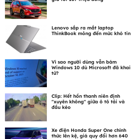
Lenovo sắp ra mắt laptop
ThinkBook mỏng đến mức khó tin
Vì sao người dùng vẫn bám
Windows 10 dù Microsoft đã khai
tử?
Clip: Hết hồn thanh niên định
"xuyên không" giữa ô tô tải và
đầu kéo
Xe điện Honda Super One chính
thức lên kệ, giá quy đổi hơn 640