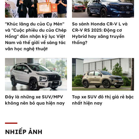
"Khúc lãng du của Cụ Mén"
So sánh Honda CR-V L và
và "Cuộc phiêu du của Chép
CR-V RS 2025: Động cơ
Hồng" đón nhận kỷ lục Việt
Hybrid hay xăng truyền
Nam và thế giới về sáng tác
thống?
văn học nghệ thuật
Đây là những xe SUV/MPV
Top xe SUV đô thị giá rẻ bậc
không nên bỏ qua hiện nay
nhất hiện nay
NHIẾP ẢNH