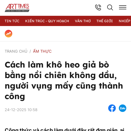
TIN TỨC
KIẾN TRÚC - QUY HOẠCH
VĂN THƠ
THẾ GIỚI
NHIẾP
TRANG CHỦ
ẨM THỰC
Cách làm khô heo giả bò
bằng nồi chiên không dầu,
người vụng mấy cũng thành
công
24-12-2025 10:58
Công thức và cách làm dưới đây rất đơn giản, ai