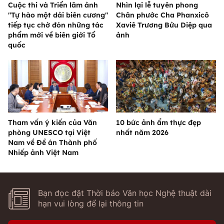
Cuộc thi và Triển lãm ảnh
Nhìn lại lễ tuyên phong
"Tự hào một dải biên cương"
Chân phước Cha Phanxicô
tiếp tục chờ đón những tác
Xaviê Trương Bửu Diệp qua
phẩm mới về biên giới Tổ
ảnh
quốc
Tham vấn ý kiến của Văn
10 bức ảnh ẩm thực đẹp
phòng UNESCO tại Việt
nhất năm 2026
Nam về Đề án Thành phố
Nhiếp ảnh Việt Nam
Bạn đọc đặt Thời báo Văn học Nghệ thuật dài
hạn vui lòng để lại thông tin