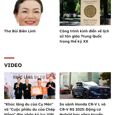
Thơ Bùi Biên Linh
Công trình kinh điển về lịch
sử tôn giáo Trung Quốc
trong thế kỷ XX
VIDEO
"Khúc lãng du của Cụ Mén"
So sánh Honda CR-V L và
và "Cuộc phiêu du của Chép
CR-V RS 2025: Động cơ
Hồng" đón nhận kỷ lục Việt
Hybrid hay xăng truyền