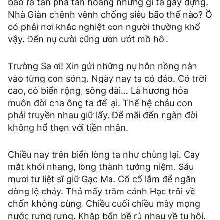
bão ra tàn phá tan hoang những gì ta gầy dựng.
Nhà Giàn chênh vênh chống siêu bão thế nào? Ồ
có phải nơi khắc nghiệt con người thường khổ
vậy. Đến nụ cười cũng ươn ướt mồ hôi.
Trường Sa ơi! Xin gửi những nụ hôn nồng nàn
vào từng con sóng. Ngày nay ta có đảo. Có trời
cao, có biển rộng, sông dài… Là hương hỏa
muôn đời cha ông ta để lại. Thế hệ cháu con
phải truyền nhau giữ lấy. Để mãi đến ngàn đời
không hổ thẹn với tiền nhân.
Chiều nay trên biển lòng ta như chùng lại. Cay
mắt khói nhang, lòng thành tưởng niệm. Sáu
mươi tư liệt sĩ giữ Gạc Ma. Cố cố lắm để ngăn
dòng lệ chảy. Thả mấy trăm cánh Hạc trôi về
chốn không cùng. Chiều cuối chiều mây mọng
nước rưng rưng. Khắp bốn bề rủ nhau về tụ hội.