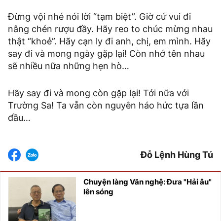
Đừng vội nhé nói lời “tạm biệt”. Giờ cứ vui đi
nâng chén rượu đầy. Hãy reo to chúc mừng nhau
thật “khoẻ”. Hãy cạn ly đi anh, chị, em mình. Hãy
say đi và mong ngày gặp lại! Còn nhớ tên nhau
sẽ nhiều nữa những hẹn hò…
Hãy say đi và mong còn gặp lại! Tới nữa với
Trường Sa! Ta vẫn còn nguyên háo hức tựa lần
đầu…
Đỗ Lệnh Hùng Tú
Chuyện làng Văn nghệ: Đưa "Hải âu"
lên sóng