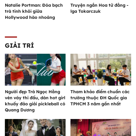
Natalie Portman: Đóa bạch
Truyện ngắn Hoa tử đằng -
trà tinh khôi giữa
lga Tokarczuk
Hollywood hào nhoáng
GIẢI TRÍ
Người đẹp Trà Ngọc Hằng
Tham khảo điểm chuẩn các
vén váy thi đấu, dàn hot girl
trường thuộc ĐH Quốc gia
khuấy đảo giải pickleball có
TPHCM 3 năm gần nhất
Quang Dương