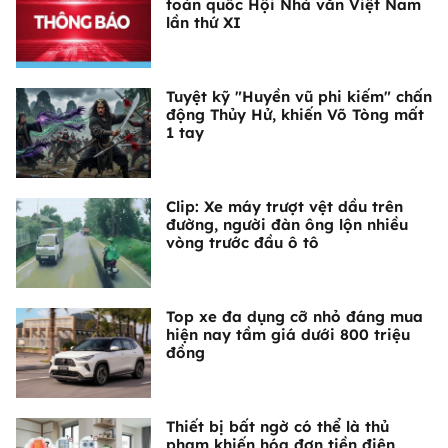
toàn quốc Hội Nhà văn Việt Nam
lần thứ XI
Tuyệt kỹ "Huyền vũ phi kiếm" chấn
động Thủy Hử, khiến Võ Tòng mất
1 tay
Clip: Xe máy trượt vệt dầu trên
đường, người đàn ông lộn nhiều
vòng trước đầu ô tô
Top xe đa dụng cỡ nhỏ đáng mua
hiện nay tầm giá dưới 800 triệu
đồng
Thiết bị bất ngờ có thể là thủ
phạm khiến hóa đơn tiền điện