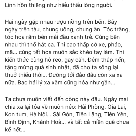
Linh hồn thiêng như hiểu thấu lòng người.
Hai ngày gặp nhau rượu nồng trên bến. Bảy
ngày trên tàu, chung uống, chung ăn. Tóc trắng,
tóc hoa râm bên mái đầu xanh trẻ. Cùng bên
nhau thì thố hát ca. Thi cao thấp cờ xe, pháo,
mã… cùng tết hoa muôn sắc khéo tay làm. Thi
kiến thức cùng hò reo, gay cấn. Đêm thắp nến,
tặng mừng quà sinh nhật, đã cho ta sống lại
thuở thiếu thời… Đường tới đảo đâu còn xa xa
nữa. Bao hải lý xa xăm cũng hóa như gần…
Ta chưa muốn viết đến dòng này đâu. Ngày mai
chia xa lại tỏa về muôn nẻo: Hải Phòng, Gia Lai,
Kon tum, Hà Nội… Sài Gòn, Tiên Lãng, Tiên Yên,
Bình Định, Khánh Hoà… và tất cả miền quê chưa
kể hết…