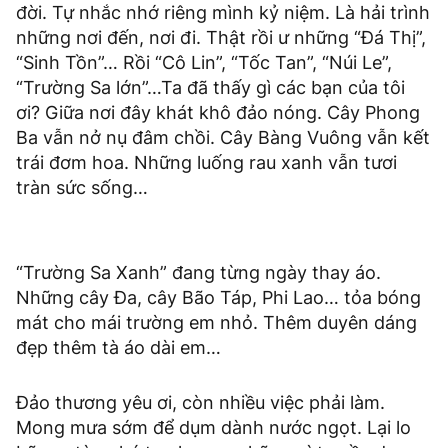
đời. Tự nhắc nhớ riêng mình kỷ niệm. Là hải trình
những nơi đến, nơi đi. Thật rồi ư những “Đá Thị”,
“Sinh Tồn”… Rồi “Cô Lin”, “Tốc Tan”, “Núi Le”,
“Trường Sa lớn”…Ta đã thấy gì các bạn của tôi
ơi? Giữa nơi đây khát khô đảo nóng. Cây Phong
Ba vẫn nở nụ đâm chồi. Cây Bàng Vuông vẫn kết
trái đơm hoa. Những luống rau xanh vẫn tươi
tràn sức sống…
“Trường Sa Xanh” đang từng ngày thay áo.
Những cây Đa, cây Bão Táp, Phi Lao… tỏa bóng
mát cho mái trường em nhỏ. Thêm duyên dáng
đẹp thêm tà áo dài em…
Đảo thương yêu ơi, còn nhiều việc phải làm.
Mong mưa sớm để dụm dành nước ngọt. Lại lo