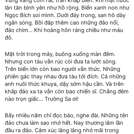
Vung vàng cốm rắc tràn khắp biển. Khi mặt nước
lăn tăn bình yên như hồ rộng. Biển xanh non như
Ngọc Bích soi mình. Dưới đáy trong, san hô dày
ngăn sóng. Bồi đắp thêm cao những đảo nổi,
đảo chìm… Khi hoàng hôn ráng chiều như máu
đỏ.
Mặt trời trong mây, buông xuống màn đêm.
Nhưng con tàu vẫn rúc còi đưa ta lướt sóng.
Trên biển lớn còn bao người vẫn thức. Những
phiên gác thay nhau đưa tàu tới đích. Cả những
anh nuôi thức khuya, dậy sớm hậu cần. Và trên
khắp đảo xa ta vẫn còn bao chiến sĩ. Chẳng đêm
nào trọn giấc… Trường Sa ơi!
Bấy nhiêu năm chỉ đọc báo, nghe đài. Những tên
đảo chưa làm sao nhớ hết. Nay thương lắm lần
đầu ra đảo. Cảm xúc lâng lâng nhớ mãi trong