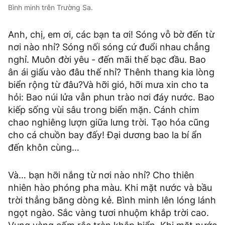
Bình minh trên Trường Sa.
Anh, chị, em ơi, các bạn ta ơi! Sóng vỗ bờ đến từ
nơi nào nhỉ? Sóng nối sóng cứ đuổi nhau chẳng
nghỉ. Muôn đời yêu - đến mãi thế bạc đầu. Bao
ân ái giấu vào đâu thế nhỉ? Thênh thang kia lòng
biển rộng từ đâu?Và hỡi gió, hỡi mưa xin cho ta
hỏi: Bao núi lửa vẫn phun trào nơi đáy nước. Bao
kiếp sống vùi sâu trong biển mặn. Cánh chim
chao nghiêng lượn giữa lưng trời. Tạo hóa cũng
cho cá chuồn bay đấy! Đại dương bao la bí ẩn
đến khôn cùng…
Và… bạn hỡi nắng từ nơi nào nhỉ? Cho thiên
nhiên hào phóng pha màu. Khi mặt nước và bầu
trời thẳng băng dòng kẻ. Bình minh lên lóng lánh
ngọt ngào. Sắc vàng tươi nhuộm khắp trời cao.