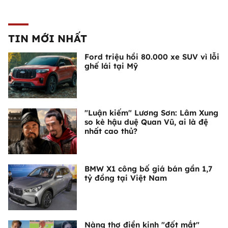
TIN MỚI NHẤT
Ford triệu hồi 80.000 xe SUV vì lỗi
ghế lái tại Mỹ
"Luận kiếm" Lương Sơn: Lâm Xung
so kè hậu duệ Quan Vũ, ai là đệ
nhất cao thủ?
BMW X1 công bố giá bán gần 1,7
tỷ đồng tại Việt Nam
Nàng thơ điền kinh "đốt mắt"