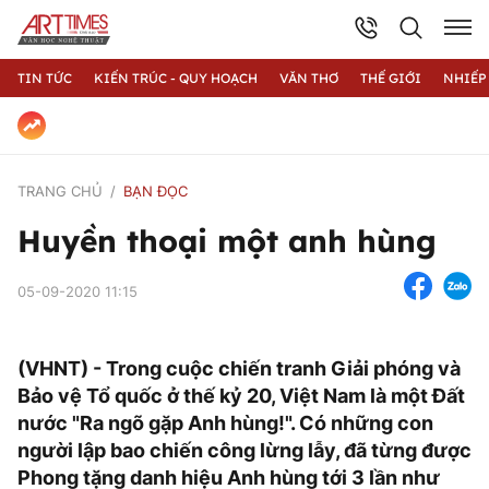
TIN TỨC
KIẾN TRÚC - QUY HOẠCH
VĂN THƠ
THẾ GIỚI
NHIẾP
TRANG CHỦ
BẠN ĐỌC
Huyền thoại một anh hùng
05-09-2020 11:15
(VHNT) - Trong cuộc chiến tranh Giải phóng và
Bảo vệ Tổ quốc ở thế kỷ 20, Việt Nam là một Đất
nước "Ra ngõ gặp Anh hùng!". Có những con
người lập bao chiến công lừng lẫy, đã từng được
Phong tặng danh hiệu Anh hùng tới 3 lần như