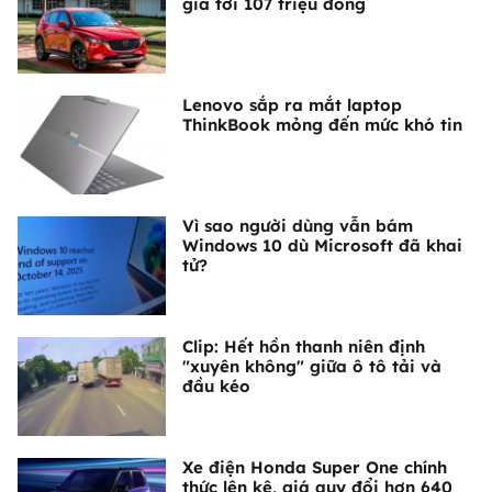
giá tới 107 triệu đồng
Lenovo sắp ra mắt laptop
ThinkBook mỏng đến mức khó tin
Vì sao người dùng vẫn bám
Windows 10 dù Microsoft đã khai
tử?
Clip: Hết hồn thanh niên định
"xuyên không" giữa ô tô tải và
đầu kéo
Xe điện Honda Super One chính
thức lên kệ, giá quy đổi hơn 640