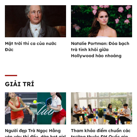
Mặt trời thi ca của nước
Natalie Portman: Đóa bạch
Đức
trà tinh khôi giữa
Hollywood hào nhoáng
GIẢI TRÍ
Người đẹp Trà Ngọc Hằng
Tham khảo điểm chuẩn các
vén váy thi đấu, dàn hot girl
trường thuộc ĐH Quốc gia