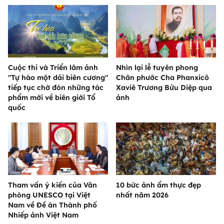
Cuộc thi và Triển lãm ảnh
Nhìn lại lễ tuyên phong
"Tự hào một dải biên cương"
Chân phước Cha Phanxicô
tiếp tục chờ đón những tác
Xaviê Trương Bửu Diệp qua
phẩm mới về biên giới Tổ
ảnh
quốc
Tham vấn ý kiến của Văn
10 bức ảnh ẩm thực đẹp
phòng UNESCO tại Việt
nhất năm 2026
Nam về Đề án Thành phố
Nhiếp ảnh Việt Nam