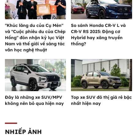
"Khúc lãng du của Cụ Mén"
So sánh Honda CR-V L và
và "Cuộc phiêu du của Chép
CR-V RS 2025: Động cơ
Hồng" đón nhận kỷ lục Việt
Hybrid hay xăng truyền
Nam và thế giới về sáng tác
thống?
văn học nghệ thuật
Đây là những xe SUV/MPV
Top xe SUV đô thị giá rẻ bậc
không nên bỏ qua hiện nay
nhất hiện nay
NHIẾP ẢNH