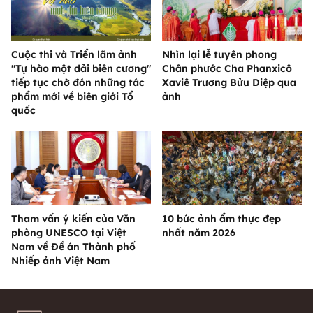
Cuộc thi và Triển lãm ảnh
Nhìn lại lễ tuyên phong
"Tự hào một dải biên cương"
Chân phước Cha Phanxicô
tiếp tục chờ đón những tác
Xaviê Trương Bửu Diệp qua
phẩm mới về biên giới Tổ
ảnh
quốc
Tham vấn ý kiến của Văn
10 bức ảnh ẩm thực đẹp
phòng UNESCO tại Việt
nhất năm 2026
Nam về Đề án Thành phố
Nhiếp ảnh Việt Nam