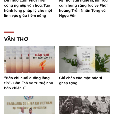
Dự thảo Luật Phát triển
Kết nối văn nghệ sĩ, lan tỏa
công nghiệp văn hóa: Tạo
cảm hứng sáng tác về Phật
hành lang pháp lý cho một
hoàng Trần Nhân Tông và
lĩnh vực giàu tiềm năng
Ngọa Vân
VĂN THƠ
“Báo chí nuôi dưỡng lòng
Ghi chép của một bác sĩ
tin”- Bản lĩnh và trí tuệ nhà
ghép tạng
báo chiến sĩ