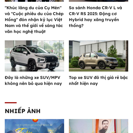
"Khúc lãng du của Cụ Mén"
So sánh Honda CR-V L và
và "Cuộc phiêu du của Chép
CR-V RS 2025: Động cơ
Hồng" đón nhận kỷ lục Việt
Hybrid hay xăng truyền
Nam và thế giới về sáng tác
thống?
văn học nghệ thuật
Đây là những xe SUV/MPV
Top xe SUV đô thị giá rẻ bậc
không nên bỏ qua hiện nay
nhất hiện nay
NHIẾP ẢNH