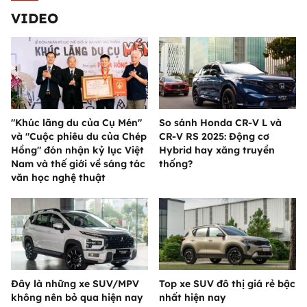
VIDEO
"Khúc lãng du của Cụ Mén"
So sánh Honda CR-V L và
và "Cuộc phiêu du của Chép
CR-V RS 2025: Động cơ
Hồng" đón nhận kỷ lục Việt
Hybrid hay xăng truyền
Nam và thế giới về sáng tác
thống?
văn học nghệ thuật
Đây là những xe SUV/MPV
Top xe SUV đô thị giá rẻ bậc
không nên bỏ qua hiện nay
nhất hiện nay