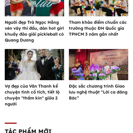
Người đẹp Trà Ngọc Hằng
Tham khảo điểm chuẩn các
vén váy thi đấu, dàn hot girl
trường thuộc ĐH Quốc gia
khuấy đảo giải pickleball có
TPHCM 3 năm gần nhất
Quang Dương
Vợ đẹp của Văn Thanh kể
Đặc sắc chương trình Giao
chuyện tình cổ tích, tiết lộ
lưu nghệ thuật “Lời ca dâng
chuyện "thầm kín" giữa 2
Bác”
người
TÁC PHẨM MỚI