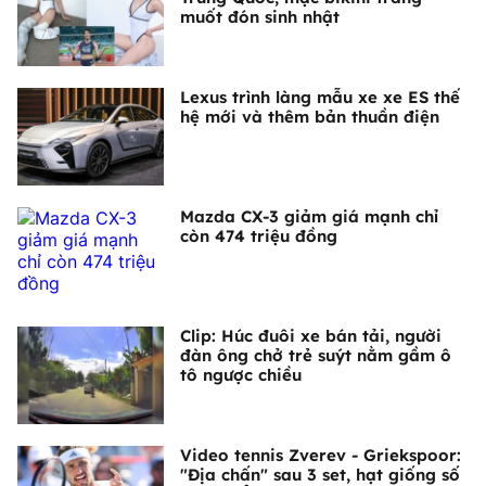
muốt đón sinh nhật
Lexus trình làng mẫu xe xe ES thế
hệ mới và thêm bản thuần điện
Mazda CX-3 giảm giá mạnh chỉ
còn 474 triệu đồng
Clip: Húc đuôi xe bán tải, người
đàn ông chở trẻ suýt nằm gầm ô
tô ngược chiều
Video tennis Zverev - Griekspoor:
"Địa chấn" sau 3 set, hạt giống số