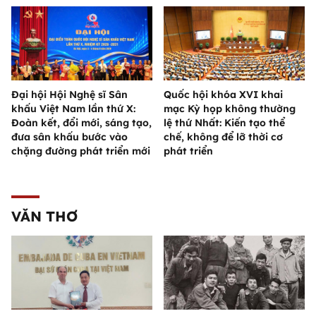
Đại hội Hội Nghệ sĩ Sân
Quốc hội khóa XVI khai
khấu Việt Nam lần thứ X:
mạc Kỳ họp không thường
Đoàn kết, đổi mới, sáng tạo,
lệ thứ Nhất: Kiến tạo thể
đưa sân khấu bước vào
chế, không để lỡ thời cơ
chặng đường phát triển mới
phát triển
VĂN THƠ