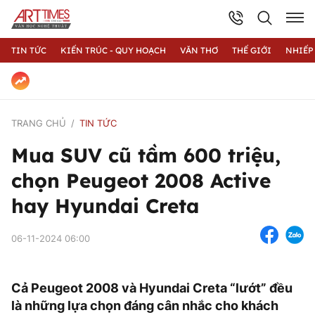
TIN TỨC
KIẾN TRÚC - QUY HOẠCH
VĂN THƠ
THẾ GIỚI
NHIẾP
TRANG CHỦ
TIN TỨC
Mua SUV cũ tầm 600 triệu,
chọn Peugeot 2008 Active
hay Hyundai Creta
06-11-2024 06:00
Cả Peugeot 2008 và Hyundai Creta “lướt” đều
là những lựa chọn đáng cân nhắc cho khách