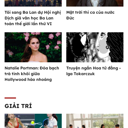
Tôi sang Ba Lan dự Hội nghị
Mặt trời thi ca của nước
Dịch giả văn học Ba Lan
Đức
toàn thế giới lần thứ VI
Natalie Portman: Đóa bạch
Truyện ngắn Hoa tử đằng -
trà tinh khôi giữa
lga Tokarczuk
Hollywood hào nhoáng
GIẢI TRÍ