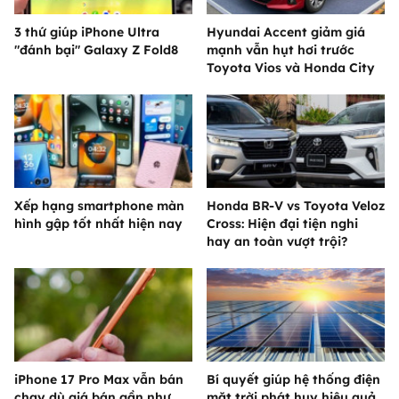
3 thứ giúp iPhone Ultra
Hyundai Accent giảm giá
"đánh bại" Galaxy Z Fold8
mạnh vẫn hụt hơi trước
Toyota Vios và Honda City
Xếp hạng smartphone màn
Honda BR-V vs Toyota Veloz
hình gập tốt nhất hiện nay
Cross: Hiện đại tiện nghi
hay an toàn vượt trội?
iPhone 17 Pro Max vẫn bán
Bí quyết giúp hệ thống điện
chạy dù giá bán gần như
mặt trời phát huy hiệu quả