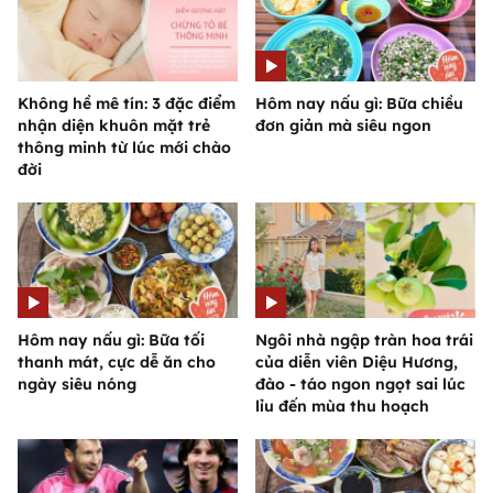
Không hề mê tín: 3 đặc điểm
Hôm nay nấu gì: Bữa chiều
nhận diện khuôn mặt trẻ
đơn giản mà siêu ngon
thông minh từ lúc mới chào
đời
Hôm nay nấu gì: Bữa tối
Ngôi nhà ngập tràn hoa trái
thanh mát, cực dễ ăn cho
của diễn viên Diệu Hương,
ngày siêu nóng
đào - táo ngon ngọt sai lúc
lỉu đến mùa thu hoạch