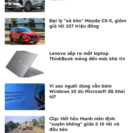
Đại lý "xả kho" Mazda CX-5, giảm
giá tới 107 triệu đồng
Lenovo sắp ra mắt laptop
ThinkBook mỏng đến mức khó tin
Vì sao người dùng vẫn bám
Windows 10 dù Microsoft đã khai
tử?
Clip: Hết hồn thanh niên định
"xuyên không" giữa ô tô tải và
đầu kéo