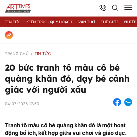
TIN TỨC
KIẾN TRÚC - QUY HOẠCH
VĂN THƠ
THẾ GIỚI
NHIẾP
TRANG CHỦ
TIN TỨC
20 bức tranh tô màu cô bé
quàng khăn đỏ, dạy bé cảnh
giác với người xấu
04-07-2025 17:50
Tranh tô màu cô bé quàng khăn đỏ là một hoạt
động bổ ích, kết hợp giữa vui chơi và giáo dục.