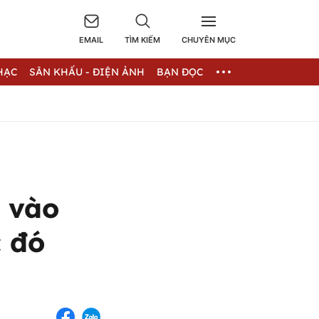
EMAIL
TÌM KIẾM
CHUYÊN MỤC
HẠC
SÂN KHẤU - ĐIỆN ẢNH
BẠN ĐỌC
i vào
c đó