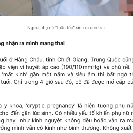
Người phụ nữ "thần tốc" sinh ra con trai.
g nhận ra mình mang thai
uổi ở Hàng Châu, tỉnh Chiết Giang, Trung Quốc cũ
ập viện vì huyết áp cao (190/110 mmHg) và phù nề. 
 'mất kinh' gần một năm và siêu âm thì bất ngờ t
tuổi. Chỉ trong 4 giờ sau đó, cô đã được mổ cấp cứu
 y khoa, 'cryptic pregnancy' là hiện tượng phụ 
ho đến gần lúc sinh. Có nhiều yếu tố khiến phụ nữ r
g hay" như kinh nguyệt không đều hoặc vẫn ra má
ưởng mình vẫn có kinh như bình thường. Không xuất 