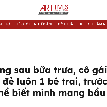
N THƠ
THẾ GIỚI
NHIẾP ẢNH
MỸ THUẬT
DU LỊCH
ÂM N
ng sau bữa trưa, cô gá
 đẻ luôn 1 bé trai, trướ
hề biết mình mang bầu