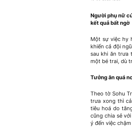
Người phụ nữ cứ
kết quả bất ngờ
Một sự việc hy 
khiến cả đội ng
sau khi ăn trưa 
một bé trai, dù 
Tưởng ăn quá no 
Theo tờ Sohu Tr
trưa xong thì c
tiêu hoá do tăn
cũng chia sẻ vớ
ý đến việc chậm 