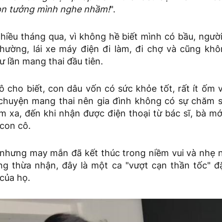
còn tưởng mình nghe nhầm!
".
nhiều tháng qua, vì không hề biết mình có bầu, ngườ
thường, lái xe máy điện đi làm, đi chợ và cũng khô
 lần mang thai đầu tiên.
 cho biết, con dâu vốn có sức khỏe tốt, rất ít ốm v
chuyện mang thai nên gia đình không có sự chăm s
àm xa, đến khi nhận được điện thoại từ bác sĩ, bà mớ
con cô.
 nhưng may mắn đã kết thúc trong niềm vui và nhẹ 
ũng thừa nhận, đây là một ca "vượt cạn thần tốc" đ
của họ.