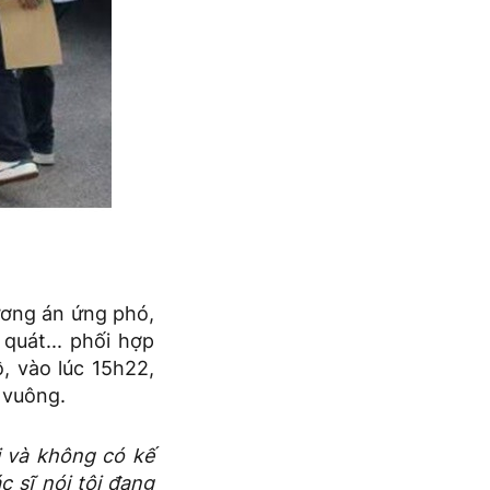
ương án ứng phó,
quát... phối hợp
, vào lúc 15h22,
 vuông.
i và không có kế
 sĩ nói tôi đang