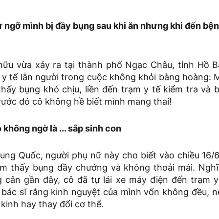
 ngỡ mình bị đầy bụng sau khi ăn nhưng khi đến bện
hữu vừa xảy ra tại thành phố Ngạc Châu, tỉnh Hồ 
ũ y tế lẫn người trong cuộc không khỏi bàng hoàng: 
thấy bụng khó chịu, liền đến trạm y tế kiểm tra và 
trước đó cô không hề biết mình mang thai!
không ngờ là ... sắp sinh con
ung Quốc, người phụ nữ này cho biết vào chiều 16/6
ảm thấy bụng đầy chướng và không thoải mái. Nghĩ 
g cân gần đây, cô đã tự lái xe máy điện đến trạm 
i bác sĩ rằng kinh nguyệt của mình vốn không đều, 
kinh hay thay đổi cơ thể.