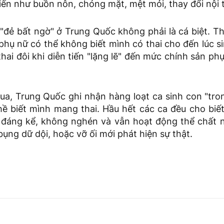
ến như buồn nôn, chóng mặt, mệt mỏi, thay đổi nội ti
"đẻ bất ngờ" ở Trung Quốc không phải là cá biệt. T
hụ nữ có thể không biết mình có thai cho đến lúc s
hai đôi khi diễn tiến "lặng lẽ" đến mức chính sản p
ua, Trung Quốc ghi nhận hàng loạt ca sinh con "tro
ề biết mình mang thai. Hầu hết các ca đều cho biết
đáng kể, không nghén và vẫn hoạt động thể chất 
bụng dữ dội, hoặc vỡ ối mới phát hiện sự thật.