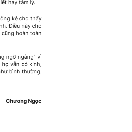
ết hay tâm lý.
hống kê cho thấy
inh. Điều này cho
hụ cũng hoàn toàn
ng ngỡ ngàng" vì
 họ vẫn có kinh,
như bình thường.
Chương Ngọc