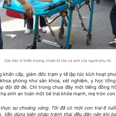
Các bác sĩ khẩn trương chuẩn bị cho ca sinh của người phụ nữ.
g khẩn cấp, giám đốc trạm y tế lập tức kích hoạt ph
khoa phòng như sản khoa, xét nghiệm, y học tổng 
ập đội đỡ đẻ. Chỉ trong chưa đầy một tiếng đồng hồ
 hạ sinh an toàn một bé trai khỏe mạnh, mẹ tròn con
 thực sự choáng váng. Tôi đã có một con trai 6 tuổ
. Vẫn dùng biện pháp tránh thai đều đặn nên khi bác