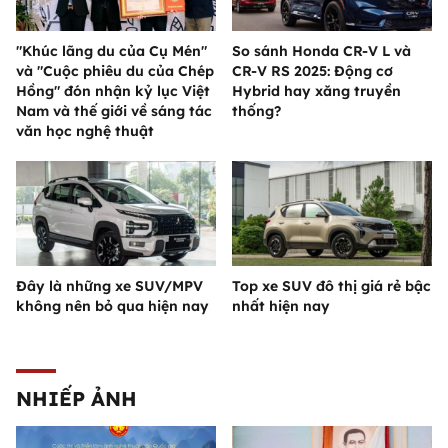
"Khúc lãng du của Cụ Mén"
So sánh Honda CR-V L và
và "Cuộc phiêu du của Chép
CR-V RS 2025: Động cơ
Hồng" đón nhận kỷ lục Việt
Hybrid hay xăng truyền
Nam và thế giới về sáng tác
thống?
văn học nghệ thuật
Đây là những xe SUV/MPV
Top xe SUV đô thị giá rẻ bậc
không nên bỏ qua hiện nay
nhất hiện nay
NHIẾP ẢNH