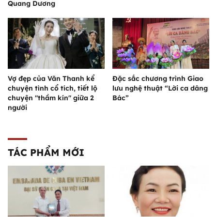
Quang Dương
Vợ đẹp của Văn Thanh kể
Đặc sắc chương trình Giao
chuyện tình cổ tích, tiết lộ
lưu nghệ thuật “Lời ca dâng
chuyện "thầm kín" giữa 2
Bác”
người
TÁC PHẨM MỚI