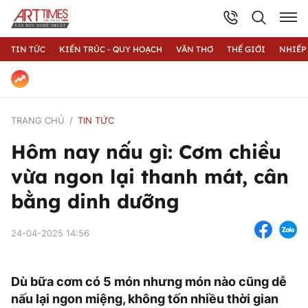
TIN TỨC
KIẾN TRÚC - QUY HOẠCH
VĂN THƠ
THẾ GIỚI
NHIẾP
TRANG CHỦ
TIN TỨC
Hôm nay nấu gì: Cơm chiều
vừa ngon lại thanh mát, cân
bằng dinh dưỡng
24-04-2025 14:56
Dù bữa cơm có 5 món nhưng món nào cũng dễ
nấu lại ngon miệng, không tốn nhiều thời gian