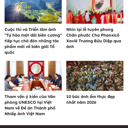
Cuộc thi và Triển lãm ảnh
Nhìn lại lễ tuyên phong
"Tự hào một dải biên cương"
Chân phước Cha Phanxicô
tiếp tục chờ đón những tác
Xaviê Trương Bửu Diệp qua
phẩm mới về biên giới Tổ
ảnh
quốc
Tham vấn ý kiến của Văn
10 bức ảnh ẩm thực đẹp
phòng UNESCO tại Việt
nhất năm 2026
Nam về Đề án Thành phố
Nhiếp ảnh Việt Nam