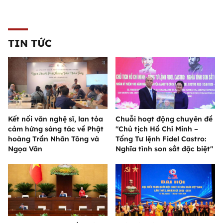
TIN TỨC
Kết nối văn nghệ sĩ, lan tỏa
Chuỗi hoạt động chuyên đề
cảm hứng sáng tác về Phật
"Chủ tịch Hồ Chí Minh –
hoàng Trần Nhân Tông và
Tổng Tư lệnh Fidel Castro:
Ngọa Vân
Nghĩa tình son sắt đặc biệt"