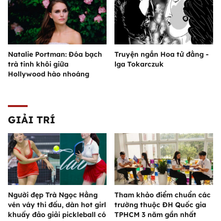
Natalie Portman: Đóa bạch
Truyện ngắn Hoa tử đằng -
trà tinh khôi giữa
lga Tokarczuk
Hollywood hào nhoáng
GIẢI TRÍ
Người đẹp Trà Ngọc Hằng
Tham khảo điểm chuẩn các
vén váy thi đấu, dàn hot girl
trường thuộc ĐH Quốc gia
khuấy đảo giải pickleball có
TPHCM 3 năm gần nhất