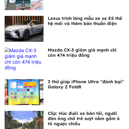
Lexus trình làng mẫu xe xe ES thế
hệ mới và thêm bản thuần điện
Mazda CX-3 giảm giá mạnh chỉ
còn 474 triệu đồng
3 thứ giúp iPhone Ultra "đánh bại"
Galaxy Z Fold8
Clip: Húc đuôi xe bán tải, người
đàn ông chở trẻ suýt nằm gầm ô
tô ngược chiều