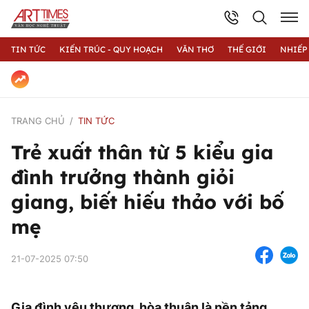
TIN TỨC
KIẾN TRÚC - QUY HOẠCH
VĂN THƠ
THẾ GIỚI
NHIẾP
TRANG CHỦ
TIN TỨC
Trẻ xuất thân từ 5 kiểu gia
đình trưởng thành giỏi
giang, biết hiếu thảo với bố
mẹ
21-07-2025 07:50
Gia đình yêu thương, hòa thuận là nền tảng