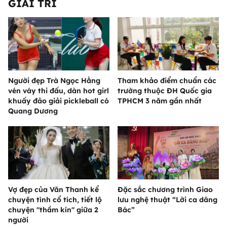
GIẢI TRÍ
Người đẹp Trà Ngọc Hằng
Tham khảo điểm chuẩn các
vén váy thi đấu, dàn hot girl
trường thuộc ĐH Quốc gia
khuấy đảo giải pickleball có
TPHCM 3 năm gần nhất
Quang Dương
Vợ đẹp của Văn Thanh kể
Đặc sắc chương trình Giao
chuyện tình cổ tích, tiết lộ
lưu nghệ thuật “Lời ca dâng
chuyện "thầm kín" giữa 2
Bác”
người