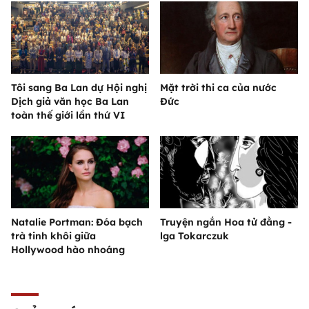
Tôi sang Ba Lan dự Hội nghị
Mặt trời thi ca của nước
Dịch giả văn học Ba Lan
Đức
toàn thế giới lần thứ VI
Natalie Portman: Đóa bạch
Truyện ngắn Hoa tử đằng -
trà tinh khôi giữa
lga Tokarczuk
Hollywood hào nhoáng