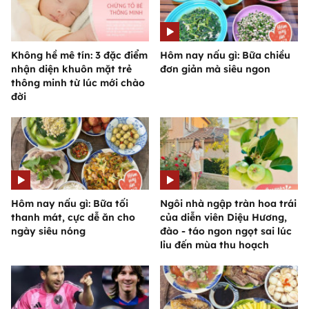
Không hề mê tín: 3 đặc điểm
Hôm nay nấu gì: Bữa chiều
nhận diện khuôn mặt trẻ
đơn giản mà siêu ngon
thông minh từ lúc mới chào
đời
Hôm nay nấu gì: Bữa tối
Ngôi nhà ngập tràn hoa trái
thanh mát, cực dễ ăn cho
của diễn viên Diệu Hương,
ngày siêu nóng
đào - táo ngon ngọt sai lúc
lỉu đến mùa thu hoạch