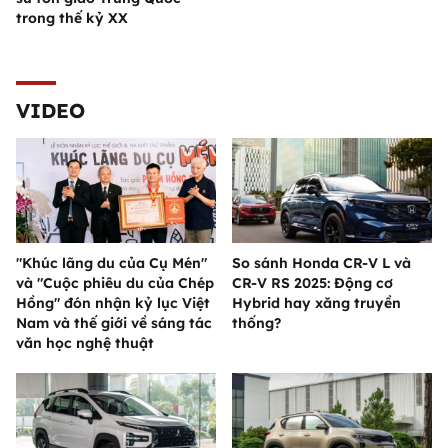
trong thế kỷ XX
VIDEO
"Khúc lãng du của Cụ Mén"
So sánh Honda CR-V L và
và "Cuộc phiêu du của Chép
CR-V RS 2025: Động cơ
Hồng" đón nhận kỷ lục Việt
Hybrid hay xăng truyền
Nam và thế giới về sáng tác
thống?
văn học nghệ thuật