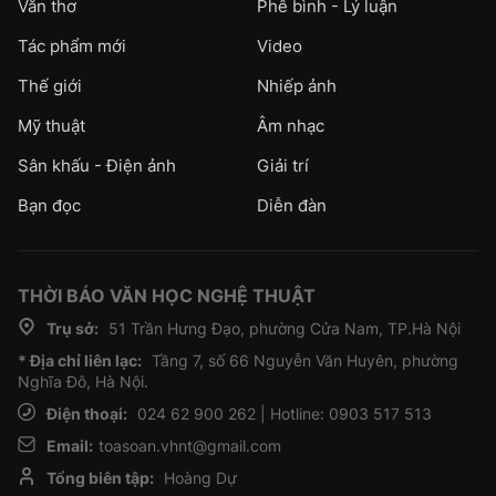
Văn thơ
Phê bình - Lý luận
Tác phẩm mới
Video
Thế giới
Nhiếp ảnh
Mỹ thuật
Âm nhạc
Sân khấu - Điện ảnh
Giải trí
Bạn đọc
Diễn đàn
THỜI BÁO VĂN HỌC NGHỆ THUẬT
Trụ sở:
51 Trần Hưng Đạo, phường Cửa Nam, TP.Hà Nội
* Địa chỉ liên lạc:
Tầng 7, số 66 Nguyễn Văn Huyên, phường
Nghĩa Đô, Hà Nội.
Điện thoại:
024 62 900 262 | Hotline: 0903 517 513
Email:
toasoan.vhnt@gmail.com
Tổng biên tập:
Hoàng Dự