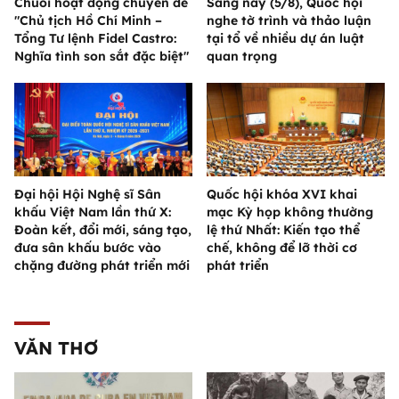
Chuỗi hoạt động chuyên đề
Sáng nay (5/8), Quốc hội
"Chủ tịch Hồ Chí Minh –
nghe tờ trình và thảo luận
Tổng Tư lệnh Fidel Castro:
tại tổ về nhiều dự án luật
Nghĩa tình son sắt đặc biệt"
quan trọng
Đại hội Hội Nghệ sĩ Sân
Quốc hội khóa XVI khai
khấu Việt Nam lần thứ X:
mạc Kỳ họp không thường
Đoàn kết, đổi mới, sáng tạo,
lệ thứ Nhất: Kiến tạo thể
đưa sân khấu bước vào
chế, không để lỡ thời cơ
chặng đường phát triển mới
phát triển
VĂN THƠ