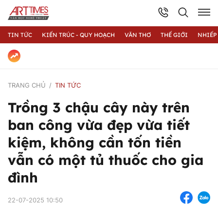
TIN TỨC
KIẾN TRÚC - QUY HOẠCH
VĂN THƠ
THẾ GIỚI
NHIẾP
TRANG CHỦ
TIN TỨC
Trồng 3 chậu cây này trên
ban công vừa đẹp vừa tiết
kiệm, không cần tốn tiền
vẫn có một tủ thuốc cho gia
đình
22-07-2025 10:50