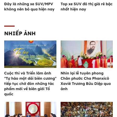
Đây là những xe SUV/MPV
Top xe SUV đô thị giá rẻ bậc
không nên bỏ qua hiện nay
nhất hiện nay
NHIẾP ẢNH
Cuộc thi và Triển lãm ảnh
Nhìn lại lễ tuyên phong
"Tự hào một dải biên cương"
Chân phước Cha Phanxicô
tiếp tục chờ đón những tác
Xaviê Trương Bửu Diệp qua
phẩm mới về biên giới Tổ
ảnh
quốc