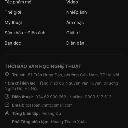
Tác phẩm mới
Video
Thế giới
Nhiếp ảnh
Mỹ thuật
Âm nhạc
Sân khấu - Điện ảnh
Giải trí
Bạn đọc
Diễn đàn
THỜI BÁO VĂN HỌC NGHỆ THUẬT
Trụ sở:
51 Trần Hưng Đạo, phường Cửa Nam, TP.Hà Nội
* Địa chỉ liên lạc:
Tầng 7, số 66 Nguyễn Văn Huyên, phường
Nghĩa Đô, Hà Nội.
Điện thoại:
024 62 900 262 | Hotline: 0903 517 513
Email:
toasoan.vhnt@gmail.com
Tổng biên tập:
Hoàng Dự
Phó Tổng biên tập:
Hoàng Thanh Xuân