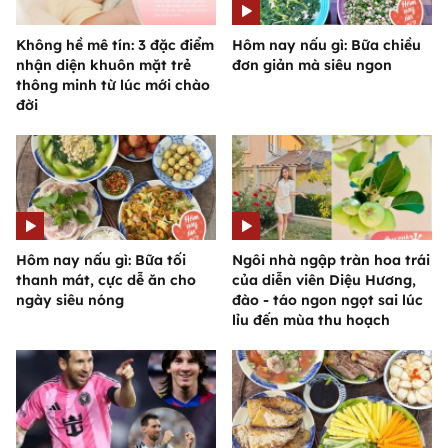
Không hề mê tín: 3 đặc điểm
Hôm nay nấu gì: Bữa chiều
nhận diện khuôn mặt trẻ
đơn giản mà siêu ngon
thông minh từ lúc mới chào
đời
Hôm nay nấu gì: Bữa tối
Ngôi nhà ngập tràn hoa trái
thanh mát, cực dễ ăn cho
của diễn viên Diệu Hương,
ngày siêu nóng
đào - táo ngon ngọt sai lúc
lỉu đến mùa thu hoạch