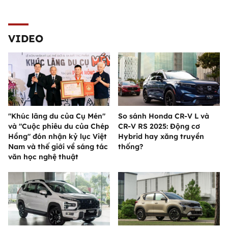
VIDEO
"Khúc lãng du của Cụ Mén"
So sánh Honda CR-V L và
và "Cuộc phiêu du của Chép
CR-V RS 2025: Động cơ
Hồng" đón nhận kỷ lục Việt
Hybrid hay xăng truyền
Nam và thế giới về sáng tác
thống?
văn học nghệ thuật