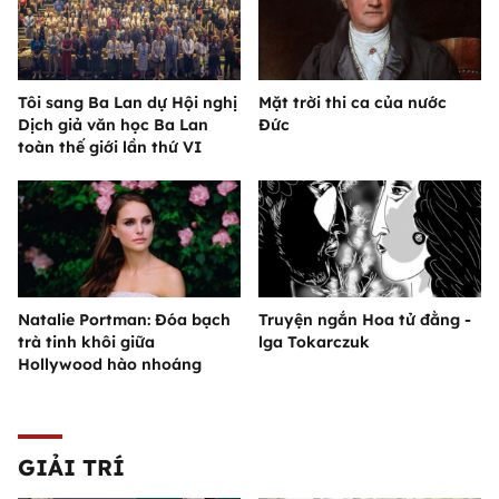
Tôi sang Ba Lan dự Hội nghị
Mặt trời thi ca của nước
Dịch giả văn học Ba Lan
Đức
toàn thế giới lần thứ VI
Natalie Portman: Đóa bạch
Truyện ngắn Hoa tử đằng -
trà tinh khôi giữa
lga Tokarczuk
Hollywood hào nhoáng
GIẢI TRÍ