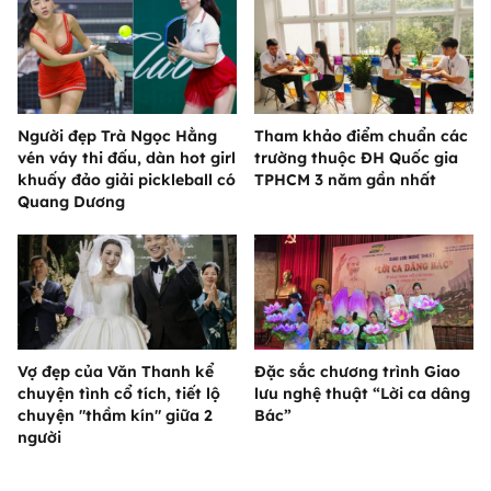
Người đẹp Trà Ngọc Hằng
Tham khảo điểm chuẩn các
vén váy thi đấu, dàn hot girl
trường thuộc ĐH Quốc gia
khuấy đảo giải pickleball có
TPHCM 3 năm gần nhất
Quang Dương
Vợ đẹp của Văn Thanh kể
Đặc sắc chương trình Giao
chuyện tình cổ tích, tiết lộ
lưu nghệ thuật “Lời ca dâng
chuyện "thầm kín" giữa 2
Bác”
người