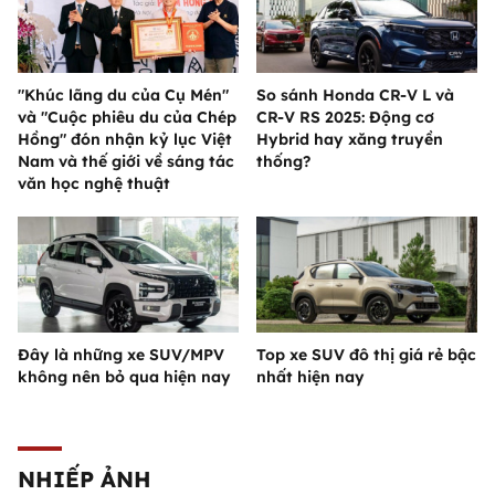
"Khúc lãng du của Cụ Mén"
So sánh Honda CR-V L và
và "Cuộc phiêu du của Chép
CR-V RS 2025: Động cơ
Hồng" đón nhận kỷ lục Việt
Hybrid hay xăng truyền
Nam và thế giới về sáng tác
thống?
văn học nghệ thuật
Đây là những xe SUV/MPV
Top xe SUV đô thị giá rẻ bậc
không nên bỏ qua hiện nay
nhất hiện nay
NHIẾP ẢNH