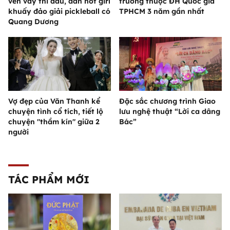
vén váy thi đấu, dàn hot girl
trường thuộc ĐH Quốc gia
khuấy đảo giải pickleball có
TPHCM 3 năm gần nhất
Quang Dương
Vợ đẹp của Văn Thanh kể
Đặc sắc chương trình Giao
chuyện tình cổ tích, tiết lộ
lưu nghệ thuật “Lời ca dâng
chuyện "thầm kín" giữa 2
Bác”
người
TÁC PHẨM MỚI