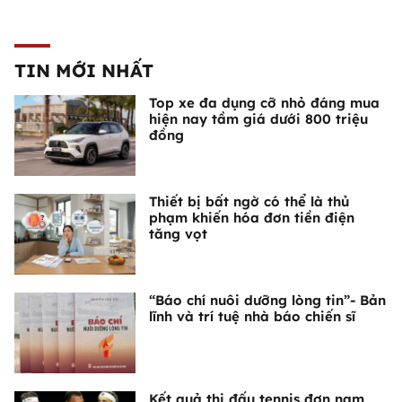
TIN MỚI NHẤT
Top xe đa dụng cỡ nhỏ đáng mua
hiện nay tầm giá dưới 800 triệu
đồng
Thiết bị bất ngờ có thể là thủ
phạm khiến hóa đơn tiền điện
tăng vọt
“Báo chí nuôi dưỡng lòng tin”- Bản
lĩnh và trí tuệ nhà báo chiến sĩ
Kết quả thi đấu tennis đơn nam