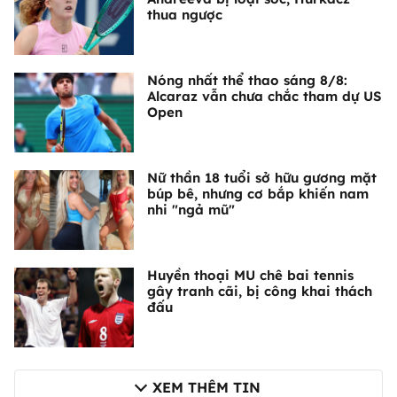
thua ngược
Nóng nhất thể thao sáng 8/8:
Alcaraz vẫn chưa chắc tham dự US
Open
Nữ thần 18 tuổi sở hữu gương mặt
búp bê, nhưng cơ bắp khiến nam
nhi "ngả mũ"
Huyền thoại MU chê bai tennis
gây tranh cãi, bị công khai thách
đấu
XEM THÊM TIN