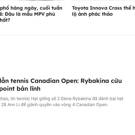
phố hàng ngày, cuối tuần
Toyota Innova Cross thế 
ê: Đâu là mẫu MPV phù
lộ ảnh phác thảo
hất?
ẫn tennis Canadian Open: Rybakina cứu
 point bản lĩnh
 thao, tin tennis) Hạt giống số 2 Elena Rybakina đã đánh bại hạt
ố 28 Ann Li để giành quyền vào vòng 4 Canadian Open.