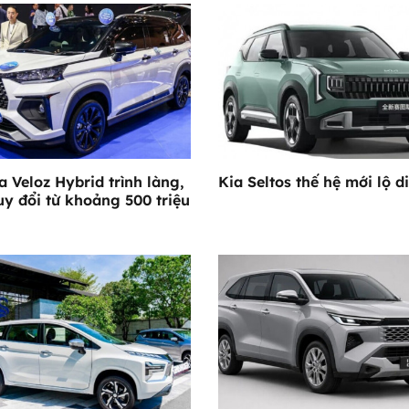
a Veloz Hybrid trình làng,
Kia Seltos thế hệ mới lộ d
uy đổi từ khoảng 500 triệu