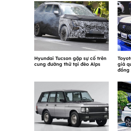
Hyundai Tucson gặp sự cố trên
Toyot
cung đường thử tại đèo Alps
giá q
đồng