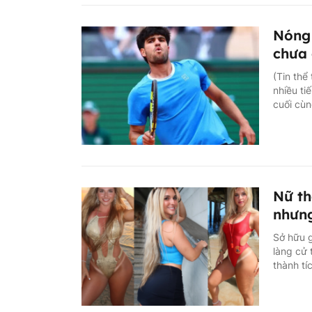
Nóng 
chưa
(Tin thể
nhiều ti
cuối cùn
Nữ th
nhưng
Sở hữu g
làng cử 
thành tí