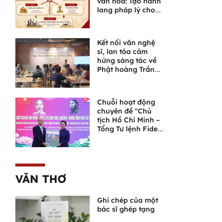
văn hóa: Tạo hành
lang pháp lý cho
một lĩnh vực giàu
tiềm năng
Kết nối văn nghệ
sĩ, lan tỏa cảm
hứng sáng tác về
Phật hoàng Trần
Nhân Tông và
Ngọa Vân
Chuỗi hoạt động
chuyên đề "Chủ
tịch Hồ Chí Minh –
Tổng Tư lệnh Fidel
Castro: Nghĩa tình
son sắt đặc biệt"
VĂN THƠ
Ghi chép của một
bác sĩ ghép tạng