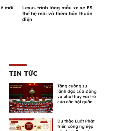
hệ mới
Lexus trình làng mẫu xe xe ES
thế hệ mới và thêm bản thuần
điện
TIN TỨC
Tăng cường sự
lãnh đạo của Đảng
và phát huy vai trò
của các hội quần
chúng trong giai
đoạn phát triển
mới
Dự thảo Luật Phát
triển công nghiệp