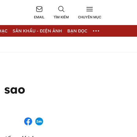
EMAIL
TÌM KIẾM
CHUYÊN MỤC
HẠC
SÂN KHẤU - ĐIỆN ẢNH
BẠN ĐỌC
a sao