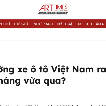
N THƠ
THẾ GIỚI
NHIẾP ẢNH
MỸ THUẬT
DU LỊCH
ÂM N
ờng xe ô tô Việt Nam r
tháng vừa qua?