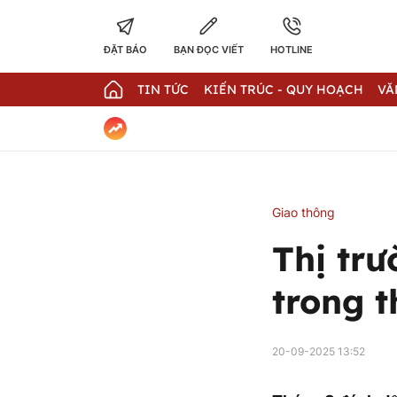
ĐẶT BÁO
BẠN ĐỌC VIẾT
HOTLINE
TIN TỨC
KIẾN TRÚC - QUY HOẠCH
VĂ
Giao thông
Thị trư
trong 
20-09-2025 13:52