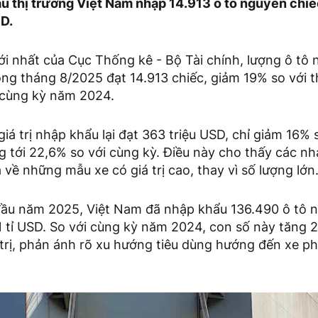
 thị trường Việt Nam nhập 14.913 ô tô nguyên chiếc,
SD.
i nhất của Cục Thống kê - Bộ Tài chính, lượng ô tô
ong tháng 8/2025 đạt 14.913 chiếc, giảm 19% so với 
 cùng kỳ năm 2024.
giá trị nhập khẩu lại đạt 363 triệu USD, chỉ giảm 16% 
g tới 22,6% so với cùng kỳ. Điều này cho thấy các n
 về những mẫu xe có giá trị cao, thay vì số lượng lớn
đầu năm 2025, Việt Nam đã nhập khẩu 136.490 ô tô n
21 tỉ USD. So với cùng kỳ năm 2024, con số này tăng 
 trị, phản ánh rõ xu hướng tiêu dùng hướng đến xe p