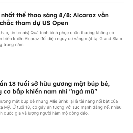
nhất thể thao sáng 8/8: Alcaraz vẫn
 chắc tham dự US Open
 thao, tin tennis) Quá trình bình phục chấn thương không có
ến triển khiến Alcaraz đối diện nguy cơ vắng mặt tại Grand Slam
g trong năm.
ần 18 tuổi sở hữu gương mặt búp bê,
 cơ bắp khiến nam nhi "ngả mũ"
ương mặt búp bê nhưng Allie Brink lại là tài năng nổi bật của
tạ Mỹ. Ở tuổi 18, cô gây ấn tượng với sức mạnh đáng nể, nhiều
ch quốc gia và lượng người hâm mộ đông đảo.