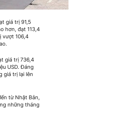
 giá trị 91,5
ao hơn, đạt 113,4
ị vượt 106,4
ao.
 giá trị 736,4
riệu USD. Đáng
iá trị lại lên
đến từ Nhật Bản,
rong những tháng