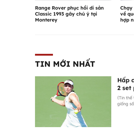
Range Rover phục hồi di sản
Chạy 
Classic 1993 gây chú ý tại
về qu
Monterey
hợp n
TIN MỚI NHẤT
Hấp d
2 set
(Tin thể
giống s