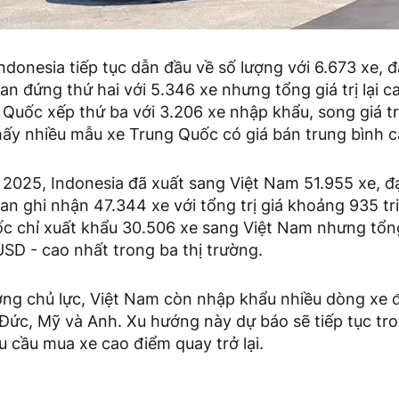
donesia tiếp tục dẫn đầu về số lượng với 6.673 xe, đạt
Lan đứng thứ hai với 5.346 xe nhưng tổng giá trị lại c
 Quốc xếp thứ ba với 3.206 xe nhập khẩu, song giá tr
hấy nhiều mẫu xe Trung Quốc có giá bán trung bình c
2025, Indonesia đã xuất sang Việt Nam 51.955 xe, đạt
Lan ghi nhận 47.344 xe với tổng trị giá khoảng 935 t
c chỉ xuất khẩu 30.506 xe sang Việt Nam nhưng tổng g
USD - cao nhất trong ba thị trường.
ường chủ lực, Việt Nam còn nhập khẩu nhiều dòng xe 
Đức, Mỹ và Anh. Xu hướng này dự báo sẽ tiếp tục t
u cầu mua xe cao điểm quay trở lại.