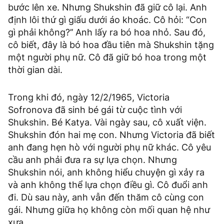
bước lên xe. Nhưng Shukshin đã giữ cô lại. Anh
định lôi thứ gì giấu dưới áo khoác. Cô hỏi: “Con
gì phải không?’’ Anh lấy ra bó hoa nhỏ. Sau đó,
cô biết, đây là bó hoa đầu tiên mà Shukshin tặng
một người phụ nữ. Cô đã giữ bó hoa trong một
thời gian dài.
Trong khi đó, ngày 12/2/1965, Victoria
Sofronova đã sinh bé gái từ cuộc tình với
Shukshin. Bé Katya. Vài ngày sau, cô xuất viện.
Shukshin đón hai mẹ con. Nhưng Victoria đã biết
anh đang hẹn hò với người phụ nữ khác. Cô yêu
cầu anh phải đưa ra sự lựa chọn. Nhưng
Shukshin nói, anh không hiểu chuyện gì xảy ra
và anh không thể lựa chọn điều gì. Cô đuổi anh
đi. Dù sau này, anh vẫn đến thăm cô cùng con
gái. Nhưng giữa họ không còn mối quan hệ như
xưa.