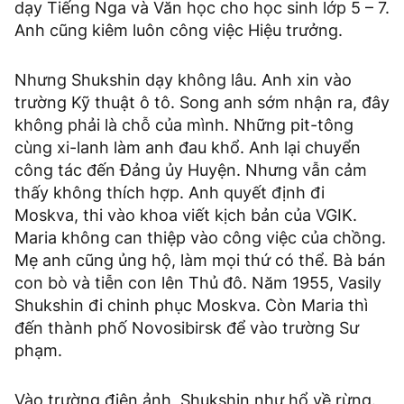
dạy Tiếng Nga và Văn học cho học sinh lớp 5 – 7.
Anh cũng kiêm luôn công việc Hiệu trưởng.
Nhưng Shukshin dạy không lâu. Anh xin vào
trường Kỹ thuật ô tô. Song anh sớm nhận ra, đây
không phải là chỗ của mình. Những pit-tông
cùng xi-lanh làm anh đau khổ. Anh lại chuyển
công tác đến Đảng ủy Huyện. Nhưng vẫn cảm
thấy không thích hợp. Anh quyết định đi
Moskva, thi vào khoa viết kịch bản của VGIK.
Maria không can thiệp vào công việc của chồng.
Mẹ anh cũng ủng hộ, làm mọi thứ có thể. Bà bán
con bò và tiễn con lên Thủ đô. Năm 1955, Vasily
Shukshin đi chinh phục Moskva. Còn Maria thì
đến thành phố Novosibirsk để vào trường Sư
phạm.
Vào trường điện ảnh, Shukshin như hổ về rừng.