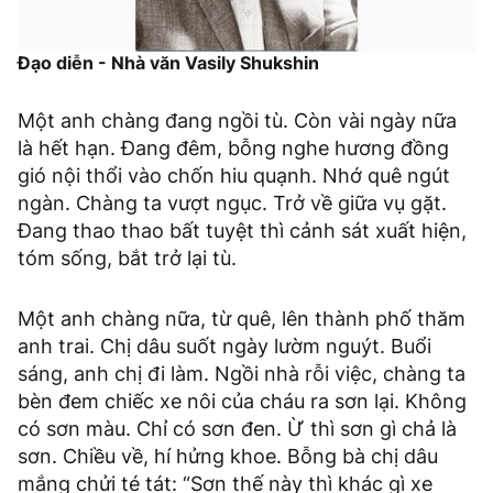
Đạo diễn - Nhà văn Vasily Shukshin
Một anh chàng đang ngồi tù. Còn vài ngày nữa
là hết hạn. Đang đêm, bỗng nghe hương đồng
gió nội thổi vào chốn hiu quạnh. Nhớ quê ngút
ngàn. Chàng ta vượt ngục. Trở về giữa vụ gặt.
Đang thao thao bất tuyệt thì cảnh sát xuất hiện,
tóm sống, bắt trở lại tù.
Một anh chàng nữa, từ quê, lên thành phố thăm
anh trai. Chị dâu suốt ngày lườm nguýt. Buổi
sáng, anh chị đi làm. Ngồi nhà rỗi việc, chàng ta
bèn đem chiếc xe nôi của cháu ra sơn lại. Không
có sơn màu. Chỉ có sơn đen. Ừ thì sơn gì chả là
sơn. Chiều về, hí hửng khoe. Bỗng bà chị dâu
mắng chửi té tát: “Sơn thế này thì khác gì xe