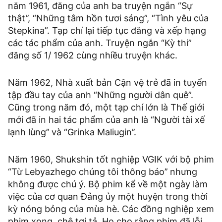
năm 1961, đăng của anh ba truyện ngắn “Sự
thật’’, “Những tâm hồn tươi sáng”, “Tình yêu của
Stepkina”. Tạp chí lại tiếp tục đăng và xếp hạng
các tác phẩm của anh. Truyện ngắn “Kỳ thi”
đăng số 1/ 1962 cùng nhiều truyện khác.
Năm 1962, Nhà xuất bản Cận vệ trẻ đã in tuyển
tập đầu tay của anh “Những người dân quê”.
Cũng trong năm đó, một tạp chí lớn là Thế giới
mới đã in hai tác phẩm của anh là “Người tài xế
lạnh lùng’’ và “Grinka Maliugin’’.
Năm 1960, Shukshin tốt nghiệp VGIK với bộ phim
“Từ Lebyazhego chúng tôi thông báo’’ nhưng
không được chú ý. Bộ phim kể về một ngày làm
việc của cơ quan Đảng ủy một huyện trong thời
kỳ nóng bỏng của mùa hè. Các đồng nghiệp xem
phim xong, chê tơi tả. Họ cho rằng phim đã lỗi