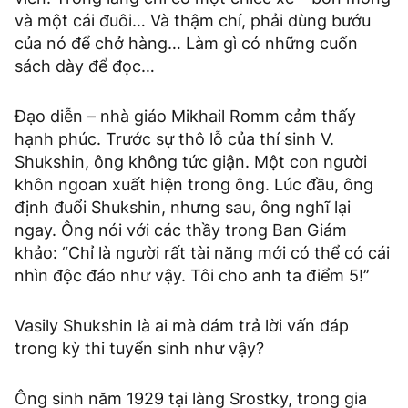
và một cái đuôi… Và thậm chí, phải dùng bướu
của nó để chở hàng… Làm gì có những cuốn
sách dày để đọc…
Đạo diễn – nhà giáo Mikhail Romm cảm thấy
hạnh phúc. Trước sự thô lỗ của thí sinh V.
Shukshin, ông không tức giận. Một con người
khôn ngoan xuất hiện trong ông. Lúc đầu, ông
định đuổi Shukshin, nhưng sau, ông nghĩ lại
ngay. Ông nói với các thầy trong Ban Giám
khảo: “Chỉ là người rất tài năng mới có thể có cái
nhìn độc đáo như vậy. Tôi cho anh ta điểm 5!’’
Vasily Shukshin là ai mà dám trả lời vấn đáp
trong kỳ thi tuyển sinh như vậy?
Ông sinh năm 1929 tại làng Srostky, trong gia