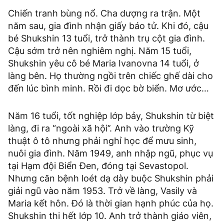
Chiến tranh bùng nổ. Cha dượng ra trận. Một
năm sau, gia đình nhận giấy báo tử. Khi đó, cậu
bé Shukshin 13 tuổi, trở thành trụ cột gia đình.
Cậu sớm trở nên nghiêm nghị. Năm 15 tuổi,
Shukshin yêu cô bé Maria Ivanovna 14 tuổi, ở
làng bên. Họ thường ngồi trên chiếc ghế dài cho
đến lúc bình minh. Rồi đi dọc bờ biển. Mơ ước…
Năm 16 tuổi, tốt nghiệp lớp bảy, Shukshin từ biệt
làng, đi ra “ngoài xã hội’’. Anh vào trường Kỹ
thuật ô tô nhưng phải nghỉ học để mưu sinh,
nuôi gia đình. Năm 1949, anh nhập ngũ, phục vụ
tại Hạm đội Biển Đen, đóng tại Sevastopol.
Nhưng căn bệnh loét dạ dày buộc Shukshin phải
giải ngũ vào năm 1953. Trở về làng, Vasily và
Maria kết hôn. Đó là thời gian hạnh phúc của họ.
Shukshin thi hết lớp 10. Anh trở thành giáo viên,