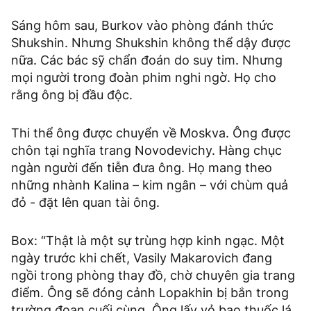
Sáng hôm sau, Burkov vào phòng đánh thức
Shukshin. Nhưng Shukshin không thể dậy được
nữa. Các bác sỹ chẩn đoán do suy tim. Nhưng
mọi người trong đoàn phim nghi ngờ. Họ cho
rằng ông bị đầu độc.
Thi thể ông được chuyển về Moskva. Ông được
chôn tại nghĩa trang Novodevichy. Hàng chục
ngàn người đến tiễn đưa ông. Họ mang theo
những nhành Kalina – kim ngân – với chùm quả
đỏ - đặt lên quan tài ông.
Box: “Thật là một sự trùng hợp kinh ngạc. Một
ngày trước khi chết, Vasily Makarovich đang
ngồi trong phòng thay đồ, chờ chuyên gia trang
điểm. Ông sẽ đóng cảnh Lopakhin bị bắn trong
trường đoạn cuối cùng. Ông lấy vỏ bao thuốc lá