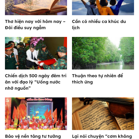
Thơ hiện nay với hôm nay –
Cần có nhiều ca khúc du
Đôi điều suy ngẫm
lịch
Chiến dịch 500 ngày đêm tri
Thuận theo tự nhiên để
ân với đạo lý “Uống nước
thích ứng
nhớ nguồn”
Bảo vệ nền tảng tư tưởng
Lại nói chuyện “cơm không