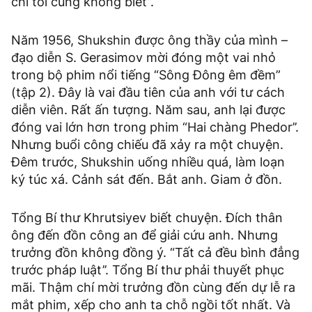
chí tôi cũng không biết’’.
Năm 1956, Shukshin được ông thầy của mình –
đạo diễn S. Gerasimov mời đóng một vai nhỏ
trong bộ phim nổi tiếng “Sông Đông êm đềm”
(tập 2). Đây là vai đầu tiên của anh với tư cách
diễn viên. Rất ấn tượng. Năm sau, anh lại được
đóng vai lớn hơn trong phim “Hai chàng Phedor’’.
Nhưng buổi công chiếu đã xảy ra một chuyện.
Đêm trước, Shukshin uống nhiều quá, làm loạn
ký túc xá. Cảnh sát đến. Bắt anh. Giam ở đồn.
Tổng Bí thư Khrutsiyev biết chuyện. Đích thân
ông đến đồn công an để giải cứu anh. Nhưng
trưởng đồn không đồng ý. “Tất cả đều bình đẳng
trước pháp luật’’. Tổng Bí thư phải thuyết phục
mãi. Thậm chí mời trưởng đồn cùng đến dự lễ ra
mắt phim, xếp cho anh ta chỗ ngồi tốt nhất. Và