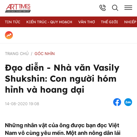
TIN TỨC
KIẾN TRÚC - QUY HOẠCH
VĂN THƠ
THẾ GIỚI
NHIẾP
TRANG CHỦ
GÓC NHÌN
Đạo diễn - Nhà văn Vasily
Shukshin: Con người hóm
hỉnh và hoang dại
14-08-2020 19:08
Những nhân vật của ông được bạn đọc Việt
Nam vô cùng yêu mến. Một anh nông dân lái