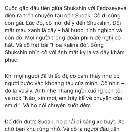
Cuộc gặp đầu tiên giữa Shukshin với Fedoseyeva
diễn ra trên chuyến tàu đến Sudak. Cô đi cùng
con gái. Lúc đó, cô mới để ý đến Shukshin. Đôi
mắt màu xanh lá cây – hài hước, tinh nghịch và
côn đồ. Mọi người trong đoàn phim đề nghị cô
hát. Và cô hát bài “Hoa Kalina đỏ’’. Bỗng
Shukshin nhìn cô với ánh mắt kỳ lạ và đầy khâm
phục.
Khi mọi người đã thiếp đi, cô cảm thấy như có
người bước vào khoang tàu của mình. Cô nhìn –
đó là Vasily. Anh nhẹ nhàng ngồi xuống bên tôi
và nói: “Nào, xin mời, em hãy kể về chuyện của
em đi”. Và họ nói chuyện suốt đêm.
Để đến được Sudak, họ phải đi bằng xe buýt. Xe
chờ bên khu rừng nhỏ. Và cô là người đầu tiên