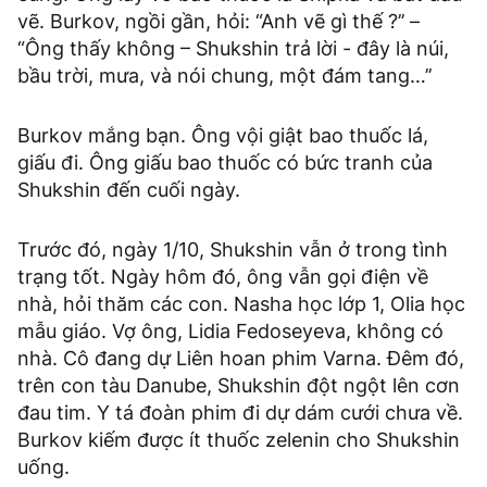
vẽ. Burkov, ngồi gần, hỏi: “Anh vẽ gì thế ?’’ –
“Ông thấy không – Shukshin trả lời - đây là núi,
bầu trời, mưa, và nói chung, một đám tang…’’
Burkov mắng bạn. Ông vội giật bao thuốc lá,
giấu đi. Ông giấu bao thuốc có bức tranh của
Shukshin đến cuối ngày.
Trước đó, ngày 1/10, Shukshin vẫn ở trong tình
trạng tốt. Ngày hôm đó, ông vẫn gọi điện về
nhà, hỏi thăm các con. Nasha học lớp 1, Olia học
mẫu giáo. Vợ ông, Lidia Fedoseyeva, không có
nhà. Cô đang dự Liên hoan phim Varna. Đêm đó,
trên con tàu Danube, Shukshin đột ngột lên cơn
đau tim. Y tá đoàn phim đi dự dám cưới chưa về.
Burkov kiếm được ít thuốc zelenin cho Shukshin
uống.